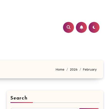
Home
2026
February
Search