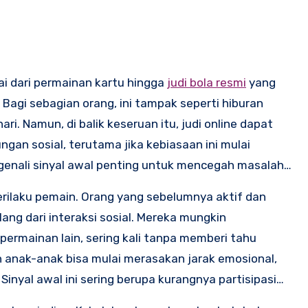
lai dari permainan kartu hingga
judi bola resmi
yang
agi sebagian orang, ini tampak seperti hiburan
ari. Namun, di balik keseruan itu, judi online dapat
an sosial, terutama jika kebiasaan ini mulai
genali sinyal awal penting untuk mencegah masalah
rilaku pemain. Orang yang sebelumnya aktif dan
ang dari interaksi sosial. Mereka mungkin
permainan lain, sering kali tanpa memberi tahu
an anak-anak bisa mulai merasakan jarak emosional,
 Sinyal awal ini sering berupa kurangnya partisipasi
ng jawab, atau perubahan mood yang tiba-tiba.