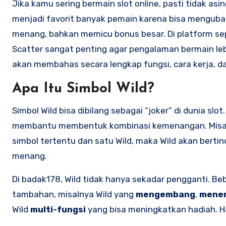
Jika kamu sering bermain slot online, pasti tidak asi
menjadi favorit banyak pemain karena bisa menguba
menang, bahkan memicu bonus besar. Di platform se
Scatter sangat penting agar pengalaman bermain leb
akan membahas secara lengkap fungsi, cara kerja, da
cerdas.
Apa Itu Simbol Wild?
Simbol Wild bisa dibilang sebagai “joker” di dunia sl
membantu membentuk kombinasi kemenangan. Misaln
simbol tertentu dan satu Wild, maka Wild akan berti
menang.
Di badak178, Wild tidak hanya sekadar pengganti. B
tambahan, misalnya Wild yang
mengembang
,
menem
Wild
multi-fungsi
yang bisa meningkatkan hadiah. Ha