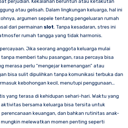
ibat perjudian. Kekalahan beruntun atau ketakutan
ung atau gelisah. Dalam lingkungan keluarga, hal ini
ntohnya, argumen sepele tentang pengeluaran rumah
sal dari permainan
slot
. Tanpa kesadaran, stres ini
 atmosfer rumah tangga yang tidak harmonis.
percayaan. Jika seorang anggota keluarga mulai
tanpa memberi tahu pasangan, rasa percaya bisa
g merasa perlu “mengejar kemenangan” atau
an bisa sulit dipulihkan tanpa komunikasi terbuka dan
termasuk kebohongan kecil, menutupi penggunaan
arakan masalah keuangan.
is yang terasa di kehidupan sehari-hari. Waktu yang
 aktivitas bersama keluarga bisa tersita untuk
s, perencanaan keuangan, dan bahkan rutinitas anak-
ain mungkin melewatkan momen penting seperti