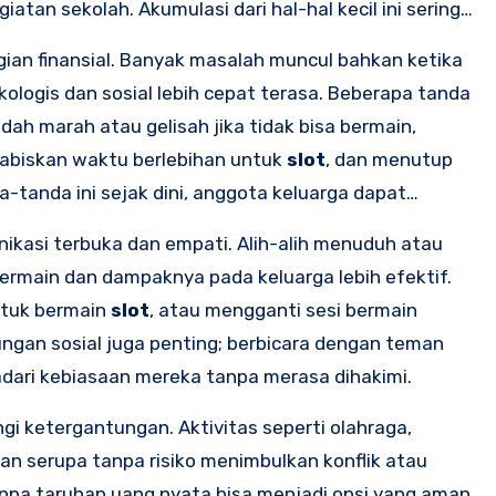
an sekolah. Akumulasi dari hal-hal kecil ini sering
ngaruhi kualitas hubungan.
gian finansial. Banyak masalah muncul bahkan ketika
kologis dan sosial lebih cepat terasa. Beberapa tanda
dah marah atau gelisah jika tidak bisa bermain,
biskan waktu berlebihan untuk
slot
, dan menutup
a-tanda ini sejak dini, anggota keluarga dapat
adi lebih serius.
ikasi terbuka dan empati. Alih-alih menuduh atau
bermain dan dampaknya pada keluarga lebih efektif.
ntuk bermain
slot
, atau mengganti sesi bermain
gan sosial juga penting; berbicara dengan teman
ari kebiasaan mereka tanpa merasa dihakimi.
gi ketergantungan. Aktivitas seperti olahraga,
n serupa tanpa risiko menimbulkan konflik atau
anpa taruhan uang nyata bisa menjadi opsi yang aman.