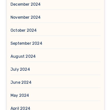
December 2024
November 2024
October 2024
September 2024
August 2024
July 2024
June 2024
May 2024
April 2024