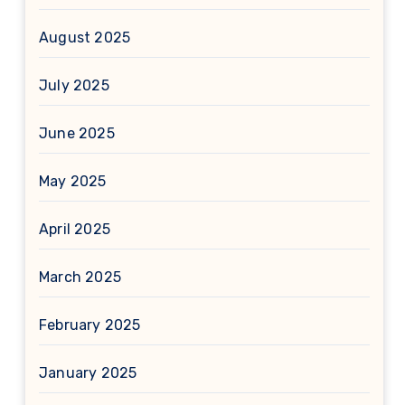
August 2025
July 2025
June 2025
May 2025
April 2025
March 2025
February 2025
January 2025