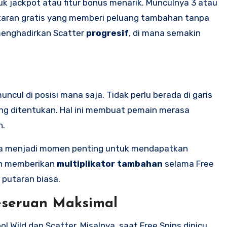
uk jackpot atau fitur bonus menarik. Munculnya 3 atau
utaran gratis yang memberi peluang tambahan tanpa
menghadirkan Scatter
progresif
, di mana semakin
cul di posisi mana saja. Tidak perlu berada di garis
ang ditentukan. Hal ini membuat pemain merasa
n.
r bisa menjadi momen penting untuk mendapatkan
an memberikan
multiplikator tambahan
selama Free
a putaran biasa.
eseruan Maksimal
l Wild dan Scatter. Misalnya, saat Free Spins dipicu