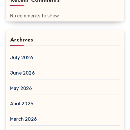
Recent Comments
No comments to show.
Archives
July 2026
June 2026
May 2026
April 2026
March 2026