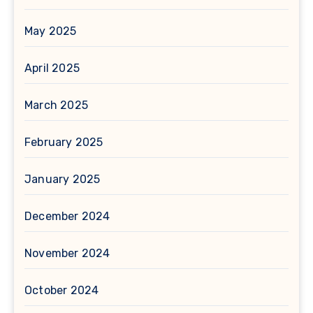
May 2025
April 2025
March 2025
February 2025
January 2025
December 2024
November 2024
October 2024