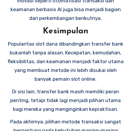
Inovasi seperti otomatisasi transaksi dan
keamanan berbasis AI juga bisa menjadi bagian
dari perkembangan berikutnya.
Kesimpulan
Popularitas slot dana dibandingkan transfer bank
bukanlah tanpa alasan. Kecepatan, kemudahan,
fleksibilitas, dan keamanan menjadi faktor utama
yang membuat metode ini lebih disukai oleh
banyak pemain slot online.
Di sisi lain, transfer bank masih memiliki peran
penting, tetapi tidak lagi menjadi pilihan utama
bagi mereka yang menginginkan kepraktisan.
Pada akhirnya, pilihan metode transaksi sangat
bergantung pada kebutuhan masing-masing