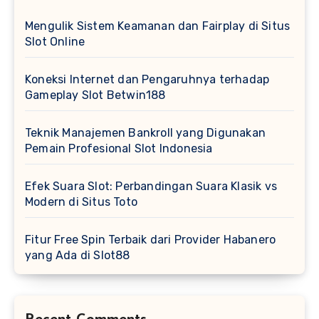
Mengulik Sistem Keamanan dan Fairplay di Situs
Slot Online
Koneksi Internet dan Pengaruhnya terhadap
Gameplay Slot Betwin188
Teknik Manajemen Bankroll yang Digunakan
Pemain Profesional Slot Indonesia
Efek Suara Slot: Perbandingan Suara Klasik vs
Modern di Situs Toto
Fitur Free Spin Terbaik dari Provider Habanero
yang Ada di Slot88