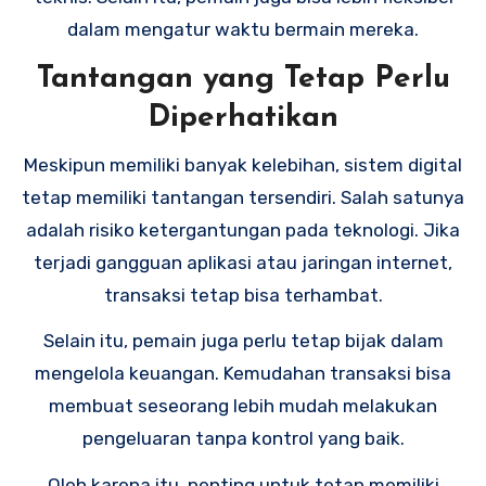
dalam mengatur waktu bermain mereka.
Tantangan yang Tetap Perlu
Diperhatikan
Meskipun memiliki banyak kelebihan, sistem digital
tetap memiliki tantangan tersendiri. Salah satunya
adalah risiko ketergantungan pada teknologi. Jika
terjadi gangguan aplikasi atau jaringan internet,
transaksi tetap bisa terhambat.
Selain itu, pemain juga perlu tetap bijak dalam
mengelola keuangan. Kemudahan transaksi bisa
membuat seseorang lebih mudah melakukan
pengeluaran tanpa kontrol yang baik.
Oleh karena itu, penting untuk tetap memiliki