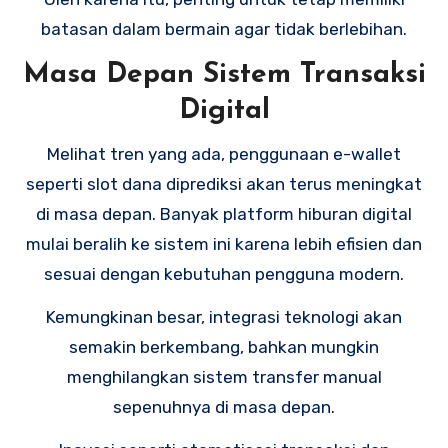
batasan dalam bermain agar tidak berlebihan.
Masa Depan Sistem Transaksi
Digital
Melihat tren yang ada, penggunaan e-wallet
seperti slot dana diprediksi akan terus meningkat
di masa depan. Banyak platform hiburan digital
mulai beralih ke sistem ini karena lebih efisien dan
sesuai dengan kebutuhan pengguna modern.
Kemungkinan besar, integrasi teknologi akan
semakin berkembang, bahkan mungkin
menghilangkan sistem transfer manual
sepenuhnya di masa depan.