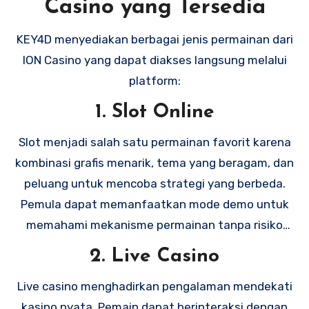
Casino yang Tersedia
KEY4D menyediakan berbagai jenis permainan dari
ION Casino yang dapat diakses langsung melalui
platform:
1. Slot Online
Slot menjadi salah satu permainan favorit karena
kombinasi grafis menarik, tema yang beragam, dan
peluang untuk mencoba strategi yang berbeda.
Pemula dapat memanfaatkan mode demo untuk
memahami mekanisme permainan tanpa risiko
finansial.
2. Live Casino
Live casino menghadirkan pengalaman mendekati
kasino nyata. Pemain dapat berinteraksi dengan