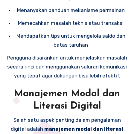
Menanyakan panduan mekanisme permainan
Memecahkan masalah teknis atau transaksi
Mendapatkan tips untuk mengelola saldo dan
batas taruhan
Pengguna disarankan untuk menjelaskan masalah
secara rinci dan menggunakan saluran komunikasi
yang tepat agar dukungan bisa lebih efektif.
Manajemen Modal dan
Literasi Digital
Salah satu aspek penting dalam pengalaman
digital adalah
manajemen modal dan literasi