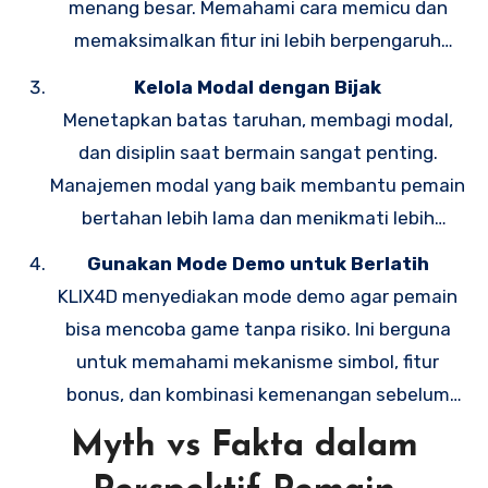
menang besar. Memahami cara memicu dan
paling efektif.
memaksimalkan fitur ini lebih berpengaruh
daripada mencoba pola taruhan tertentu.
Kelola Modal dengan Bijak
Menetapkan batas taruhan, membagi modal,
dan disiplin saat bermain sangat penting.
Manajemen modal yang baik membantu pemain
bertahan lebih lama dan menikmati lebih
banyak putaran, yang secara statistik
Gunakan Mode Demo untuk Berlatih
meningkatkan peluang meraih kemenangan.
KLIX4D menyediakan mode demo agar pemain
bisa mencoba game tanpa risiko. Ini berguna
untuk memahami mekanisme simbol, fitur
bonus, dan kombinasi kemenangan sebelum
bermain dengan uang nyata.
Myth vs Fakta dalam