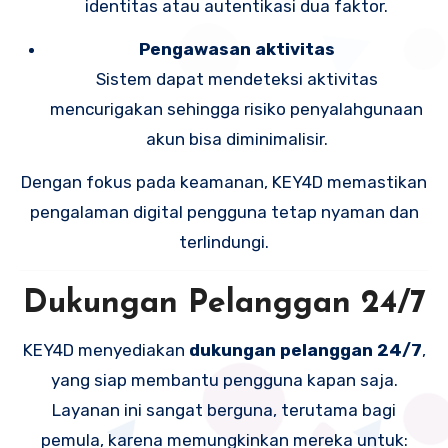
identitas atau autentikasi dua faktor.
Pengawasan aktivitas
Sistem dapat mendeteksi aktivitas
mencurigakan sehingga risiko penyalahgunaan
akun bisa diminimalisir.
Dengan fokus pada keamanan, KEY4D memastikan
pengalaman digital pengguna tetap nyaman dan
terlindungi.
Dukungan Pelanggan 24/7
KEY4D menyediakan
dukungan pelanggan 24/7
,
yang siap membantu pengguna kapan saja.
Layanan ini sangat berguna, terutama bagi
pemula, karena memungkinkan mereka untuk: