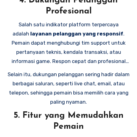
4. Dukungan Pelanggan
kemungkinan kecurangan.
Profesional
Salah satu indikator platform terpercaya
adalah
layanan pelanggan yang responsif
.
Pemain dapat menghubungi tim support untuk
pertanyaan teknis, kendala transaksi, atau
informasi game. Respon cepat dan profesional
membuat pengalaman bermain lebih lancar dan
Selain itu, dukungan pelanggan sering hadir dalam
mengurangi frustrasi.
berbagai saluran, seperti live chat, email, atau
telepon, sehingga pemain bisa memilih cara yang
paling nyaman.
5. Fitur yang Memudahkan
Pemain