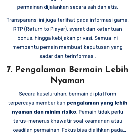
permainan dijalankan secara sah dan etis.
Transparansi ini juga terlihat pada informasi game,
RTP (Return to Player), syarat dan ketentuan
bonus, hingga kebijakan privasi. Semua ini
membantu pemain membuat keputusan yang
sadar dan terinformasi.
7. Pengalaman Bermain Lebih
Nyaman
Secara keseluruhan, bermain di platform
terpercaya memberikan
pengalaman yang lebih
nyaman dan minim risiko
. Pemain tidak perlu
terus-menerus khawatir soal keamanan atau
keadilan permainan. Fokus bisa dialihkan pada