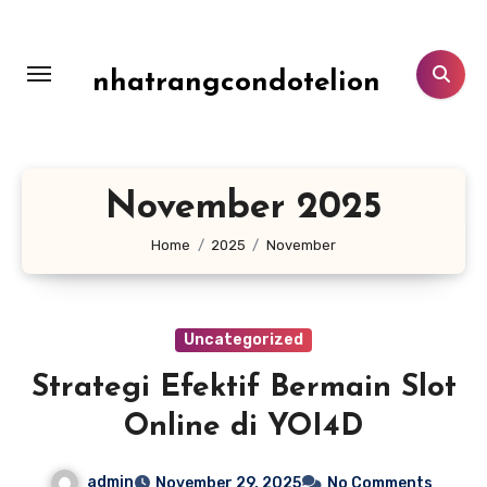
Skip
to
content
nhatrangcondotelion
November 2025
Home
2025
November
Uncategorized
Strategi Efektif Bermain Slot
Online di YOI4D
admin
November 29, 2025
No Comments