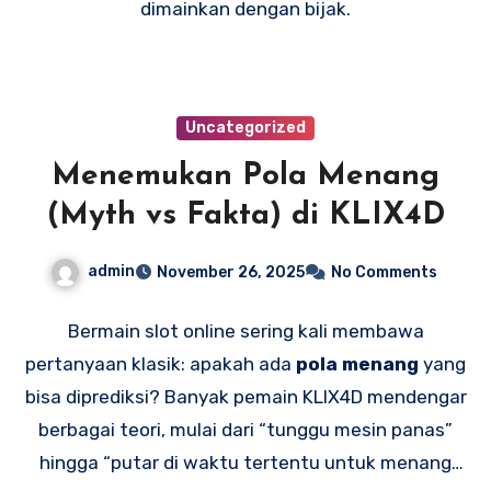
dimainkan dengan bijak.
Uncategorized
Menemukan Pola Menang
(Myth vs Fakta) di KLIX4D
admin
November 26, 2025
No Comments
Bermain slot online sering kali membawa
pertanyaan klasik: apakah ada
pola menang
yang
bisa diprediksi? Banyak pemain KLIX4D mendengar
berbagai teori, mulai dari “tunggu mesin panas”
hingga “putar di waktu tertentu untuk menang