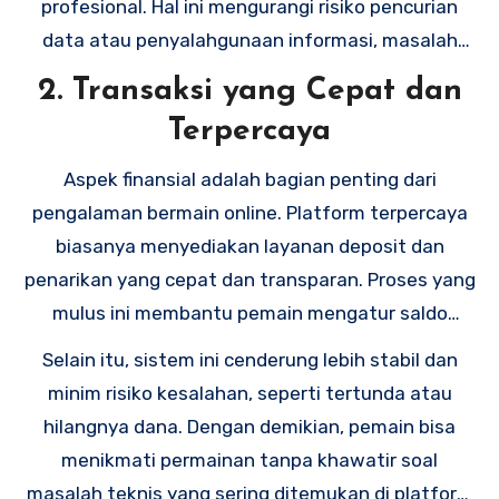
profesional. Hal ini mengurangi risiko pencurian
data atau penyalahgunaan informasi, masalah
yang sering muncul di platform yang kurang
2. Transaksi yang Cepat dan
tepercaya.
Terpercaya
Aspek finansial adalah bagian penting dari
pengalaman bermain online. Platform terpercaya
biasanya menyediakan layanan deposit dan
penarikan yang cepat dan transparan. Proses yang
mulus ini membantu pemain mengatur saldo
mereka tanpa gangguan, sehingga fokus tetap
Selain itu, sistem ini cenderung lebih stabil dan
pada hiburan.
minim risiko kesalahan, seperti tertunda atau
hilangnya dana. Dengan demikian, pemain bisa
menikmati permainan tanpa khawatir soal
masalah teknis yang sering ditemukan di platform