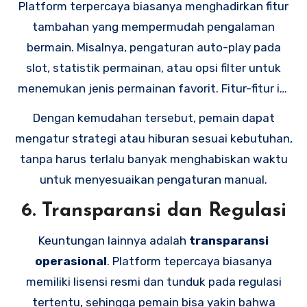
Platform terpercaya biasanya menghadirkan fitur
tambahan yang mempermudah pengalaman
bermain. Misalnya, pengaturan auto-play pada
slot, statistik permainan, atau opsi filter untuk
menemukan jenis permainan favorit. Fitur-fitur ini
membuat sesi bermain lebih efisien dan
Dengan kemudahan tersebut, pemain dapat
menyenangkan.
mengatur strategi atau hiburan sesuai kebutuhan,
tanpa harus terlalu banyak menghabiskan waktu
untuk menyesuaikan pengaturan manual.
6. Transparansi dan Regulasi
Keuntungan lainnya adalah
transparansi
operasional
. Platform tepercaya biasanya
memiliki lisensi resmi dan tunduk pada regulasi
tertentu, sehingga pemain bisa yakin bahwa