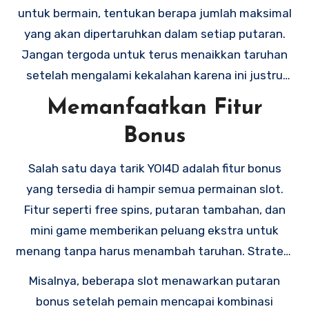
di YOI4D.
untuk bermain, tentukan berapa jumlah maksimal
yang akan dipertaruhkan dalam setiap putaran.
Jangan tergoda untuk terus menaikkan taruhan
setelah mengalami kekalahan karena ini justru
meningkatkan risiko kehilangan modal lebih cepat.
Memanfaatkan Fitur
Sebaliknya, ketika mendapatkan kemenangan,
Bonus
Anda bisa memilih untuk menyisihkan sebagian
profit untuk menjaga modal tetap aman.
Salah satu daya tarik YOI4D adalah fitur bonus
yang tersedia di hampir semua permainan slot.
Fitur seperti free spins, putaran tambahan, dan
mini game memberikan peluang ekstra untuk
menang tanpa harus menambah taruhan. Strategi
efektif adalah memahami kapan dan bagaimana
Misalnya, beberapa slot menawarkan putaran
memanfaatkan fitur-fitur ini.
bonus setelah pemain mencapai kombinasi