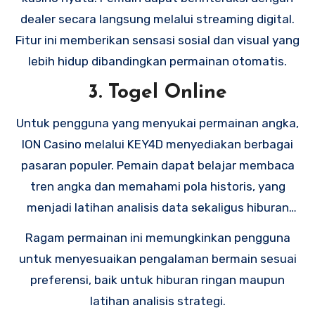
dealer secara langsung melalui streaming digital.
Fitur ini memberikan sensasi sosial dan visual yang
lebih hidup dibandingkan permainan otomatis.
3. Togel Online
Untuk pengguna yang menyukai permainan angka,
ION Casino melalui KEY4D menyediakan berbagai
pasaran populer. Pemain dapat belajar membaca
tren angka dan memahami pola historis, yang
menjadi latihan analisis data sekaligus hiburan
digital.
Ragam permainan ini memungkinkan pengguna
untuk menyesuaikan pengalaman bermain sesuai
preferensi, baik untuk hiburan ringan maupun
latihan analisis strategi.