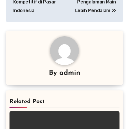
Kompetitif di Pasar
Pengalaman Main
Indonesia
Lebih Mendalam
By
admin
Related Post