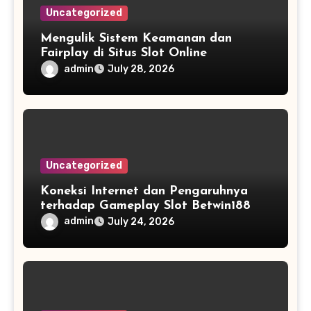
Uncategorized
Mengulik Sistem Keamanan dan
Fairplay di Situs Slot Online
admin
July 28, 2026
Uncategorized
Koneksi Internet dan Pengaruhnya
terhadap Gameplay Slot Betwin188
admin
July 24, 2026