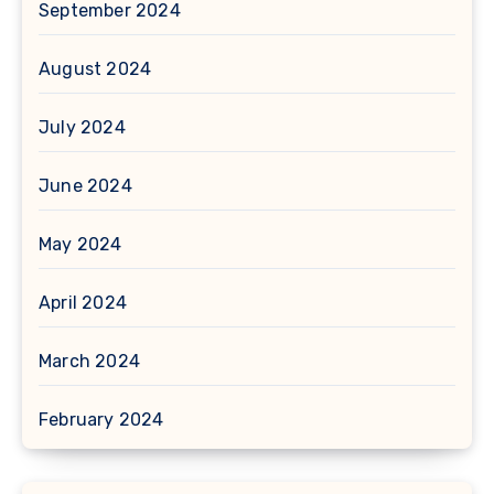
September 2024
August 2024
July 2024
June 2024
May 2024
April 2024
March 2024
February 2024