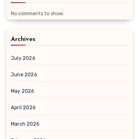
No comments to show.
Archives
July 2026
June 2026
May 2026
April 2026
March 2026