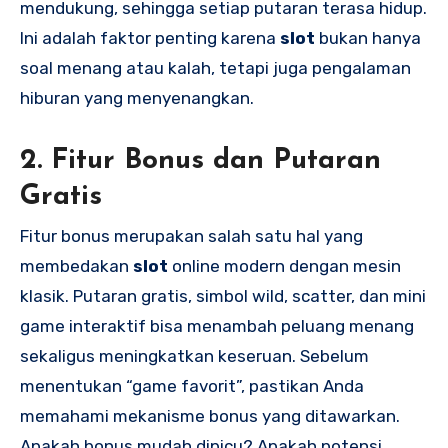
mendukung, sehingga setiap putaran terasa hidup.
Ini adalah faktor penting karena
slot
bukan hanya
soal menang atau kalah, tetapi juga pengalaman
hiburan yang menyenangkan.
2. Fitur Bonus dan Putaran
Gratis
Fitur bonus merupakan salah satu hal yang
membedakan
slot
online modern dengan mesin
klasik. Putaran gratis, simbol wild, scatter, dan mini
game interaktif bisa menambah peluang menang
sekaligus meningkatkan keseruan. Sebelum
menentukan “game favorit”, pastikan Anda
memahami mekanisme bonus yang ditawarkan.
Apakah bonus mudah dipicu? Apakah potensi