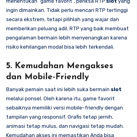
menentukan “game favorit”, periksa RTP
slot
yang
ingin dimainkan. Tidak perlu mencari RTP tertinggi
secara ekstrem, tetapi pilihlah yang wajar dan
memberikan peluang adil. RTP yang baik membuat
pengalaman bermain lebih menyenangkan karena
risiko kehilangan modal bisa lebih terkendali.
5. Kemudahan Mengakses
dan Mobile-Friendly
Banyak pemain saat ini lebih suka bermain
slot
melalui ponsel. Oleh karena itu, game favorit
sebaiknya memiliki versi mobile-friendly dengan
tampilan yang responsif. Grafis tetap jernih,
animasi tetap mulus, dan navigasi tetap mudah.
Kemudahan akses ini memastikan Anda bisa