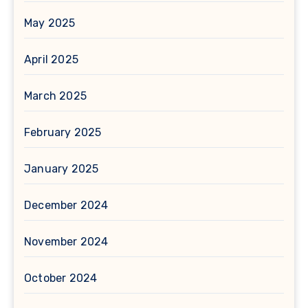
May 2025
April 2025
March 2025
February 2025
January 2025
December 2024
November 2024
October 2024