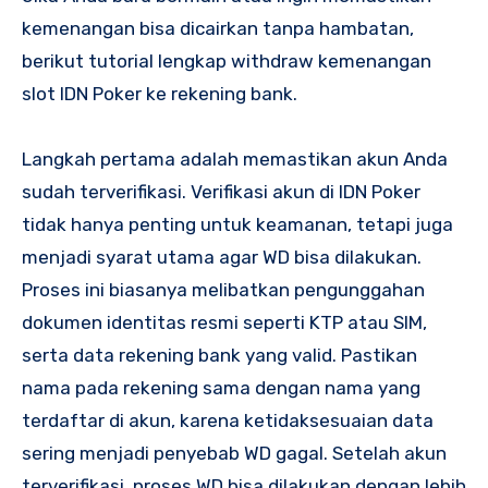
kemenangan bisa dicairkan tanpa hambatan,
berikut tutorial lengkap withdraw kemenangan
slot IDN Poker ke rekening bank.
Langkah pertama adalah memastikan akun Anda
sudah terverifikasi. Verifikasi akun di IDN Poker
tidak hanya penting untuk keamanan, tetapi juga
menjadi syarat utama agar WD bisa dilakukan.
Proses ini biasanya melibatkan pengunggahan
dokumen identitas resmi seperti KTP atau SIM,
serta data rekening bank yang valid. Pastikan
nama pada rekening sama dengan nama yang
terdaftar di akun, karena ketidaksesuaian data
sering menjadi penyebab WD gagal. Setelah akun
terverifikasi, proses WD bisa dilakukan dengan lebih