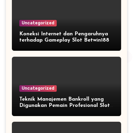
Uncategorized
Koneksi Internet dan Pengaruhnya
terhadap Gameplay Slot Betwin188
Uncategorized
Teknik Manajemen Bankroll yang
Digunakan Pemain Profesional Slot
Indonesia