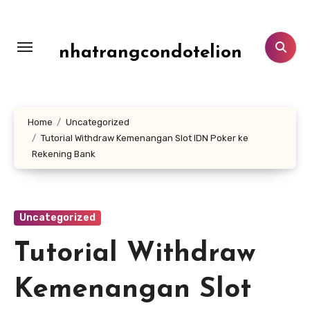
Skip
to
content
nhatrangcondotelion
Home
Uncategorized
Tutorial Withdraw Kemenangan Slot IDN Poker ke
Rekening Bank
Uncategorized
Tutorial Withdraw
Kemenangan Slot