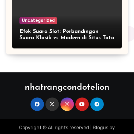
Uncategorized
Efek Suara Slot: Perbandingan
Suara Klasik vs Modern di Situs Toto
nhatrangcondotelion
Copyright © All rights reserved
|
Blogus
by