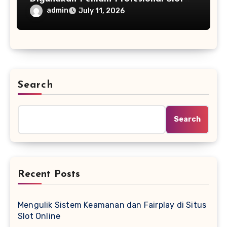
Indonesia
admin
July 11, 2026
Search
Search
Recent Posts
Mengulik Sistem Keamanan dan Fairplay di Situs
Slot Online