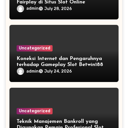
Fairplay di Situs Slot Online
admin
July 28, 2026
Uncategorized
Koneksi Internet dan Pengaruhnya
terhadap Gameplay Slot Betwin188
admin
July 24, 2026
Uncategorized
Teknik Manajemen Bankroll yang
Digunakan Pemain Profesional Slot