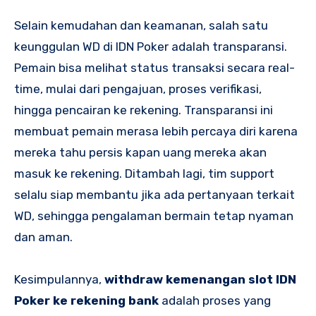
Selain kemudahan dan keamanan, salah satu
keunggulan WD di IDN Poker adalah transparansi.
Pemain bisa melihat status transaksi secara real-
time, mulai dari pengajuan, proses verifikasi,
hingga pencairan ke rekening. Transparansi ini
membuat pemain merasa lebih percaya diri karena
mereka tahu persis kapan uang mereka akan
masuk ke rekening. Ditambah lagi, tim support
selalu siap membantu jika ada pertanyaan terkait
WD, sehingga pengalaman bermain tetap nyaman
dan aman.
Kesimpulannya,
withdraw kemenangan slot IDN
Poker ke rekening bank
adalah proses yang