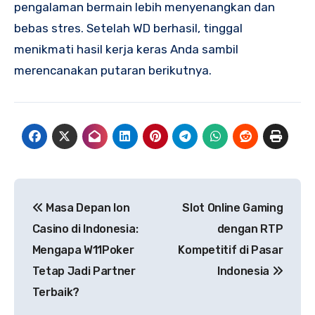
pengalaman bermain lebih menyenangkan dan
bebas stres. Setelah WD berhasil, tinggal
menikmati hasil kerja keras Anda sambil
merencanakan putaran berikutnya.
Post
Masa Depan Ion
Slot Online Gaming
navigation
Casino di Indonesia:
dengan RTP
Mengapa W11Poker
Kompetitif di Pasar
Tetap Jadi Partner
Indonesia
Terbaik?