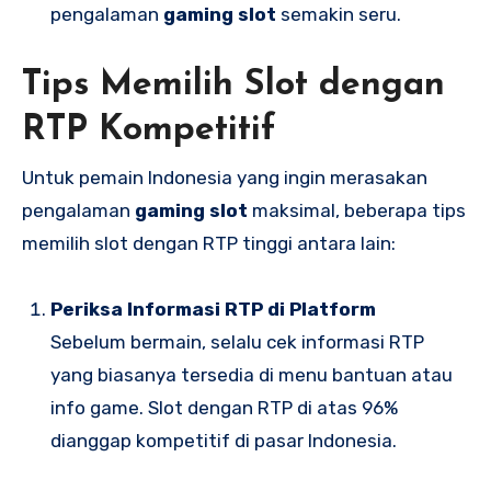
pengalaman
gaming slot
semakin seru.
Tips Memilih Slot dengan
RTP Kompetitif
Untuk pemain Indonesia yang ingin merasakan
pengalaman
gaming slot
maksimal, beberapa tips
memilih slot dengan RTP tinggi antara lain:
Periksa Informasi RTP di Platform
Sebelum bermain, selalu cek informasi RTP
yang biasanya tersedia di menu bantuan atau
info game. Slot dengan RTP di atas 96%
dianggap kompetitif di pasar Indonesia.