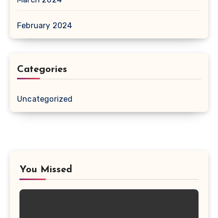
February 2024
Categories
Uncategorized
You Missed