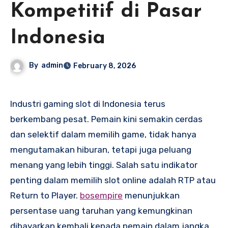
Kompetitif di Pasar
Indonesia
By
admin
February 8, 2026
Industri gaming slot di Indonesia terus
berkembang pesat. Pemain kini semakin cerdas
dan selektif dalam memilih game, tidak hanya
mengutamakan hiburan, tetapi juga peluang
menang yang lebih tinggi. Salah satu indikator
penting dalam memilih slot online adalah RTP atau
Return to Player.
bosempire
menunjukkan
persentase uang taruhan yang kemungkinan
dibayarkan kembali kepada pemain dalam jangka