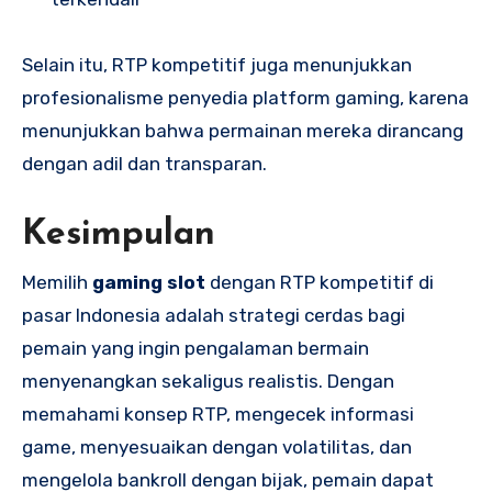
Selain itu, RTP kompetitif juga menunjukkan
profesionalisme penyedia platform gaming, karena
menunjukkan bahwa permainan mereka dirancang
dengan adil dan transparan.
Kesimpulan
Memilih
gaming slot
dengan RTP kompetitif di
pasar Indonesia adalah strategi cerdas bagi
pemain yang ingin pengalaman bermain
menyenangkan sekaligus realistis. Dengan
memahami konsep RTP, mengecek informasi
game, menyesuaikan dengan volatilitas, dan
mengelola bankroll dengan bijak, pemain dapat