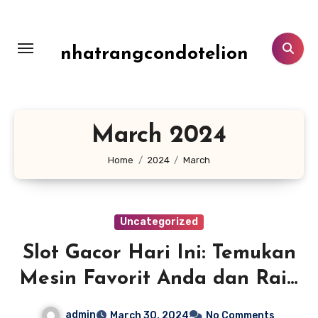
Skip
to
content
nhatrangcondotelion
March 2024
Home
2024
March
Uncategorized
Slot Gacor Hari Ini: Temukan
Mesin Favorit Anda dan Raih
Kemenangan!
admin
March 30, 2024
No Comments