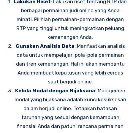
Lakukan Riset
: Lakukan riset tentang RTP dari
berbagai permainan judi online yang Anda
minati. Pilihlah permainan-permainan dengan
RTP yang tinggi untuk meningkatkan peluang
kemenangan Anda.
Gunakan Analisis Data
: Manfaatkan analisis
data untuk mempelajari pola-pola permainan
dan tren kemenangan. Hal ini akan membantu
Anda membuat keputusan yang lebih cerdas
saat berjudi online.
Kelola Modal dengan Bijaksana
: Manajemen
modal yang bijaksana adalah kunci kesuksesan
dalam berjudi online. Tetapkan batasan
taruhan yang sesuai dengan kemampuan
finansial Anda dan patuhi rencana permainan