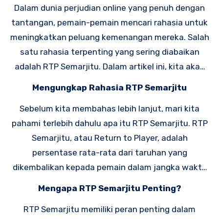
Dalam dunia perjudian online yang penuh dengan
tantangan, pemain-pemain mencari rahasia untuk
meningkatkan peluang kemenangan mereka. Salah
satu rahasia terpenting yang sering diabaikan
adalah RTP Semarjitu. Dalam artikel ini, kita akan
membongkar rahasia sukses di balik
rtp semarjitu
Mengungkap Rahasia RTP Semarjitu
serta mengungkap strategi bermain yang efektif
Sebelum kita membahas lebih lanjut, mari kita
untuk meraih kemenangan dalam perjudian online.
pahami terlebih dahulu apa itu RTP Semarjitu. RTP
Semarjitu, atau Return to Player, adalah
persentase rata-rata dari taruhan yang
dikembalikan kepada pemain dalam jangka waktu
tertentu. Konsep ini menjadi sangat penting
Mengapa RTP Semarjitu Penting?
karena dapat memberikan gambaran tentang
RTP Semarjitu memiliki peran penting dalam
seberapa menguntungkannya suatu permainan