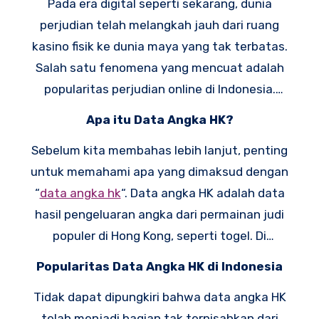
Pada era digital seperti sekarang, dunia
perjudian telah melangkah jauh dari ruang
kasino fisik ke dunia maya yang tak terbatas.
Salah satu fenomena yang mencuat adalah
popularitas perjudian online di Indonesia.
Dalam lautan situs web perjudian yang
Apa itu Data Angka HK?
semakin berkembang, salah satu aspek yang
Sebelum kita membahas lebih lanjut, penting
menarik minat para penjudi adalah “data
untuk memahami apa yang dimaksud dengan
angka HK” atau data angka Hong Kong. Mari
“
data angka hk
“. Data angka HK adalah data
kita telusuri lebih dalam tentang bagaimana
hasil pengeluaran angka dari permainan judi
fenomena ini memengaruhi pasar perjudian
populer di Hong Kong, seperti togel. Di
online di Indonesia.
Indonesia, togel menjadi salah satu
Popularitas Data Angka HK di Indonesia
permainan judi yang paling diminati, dan para
Tidak dapat dipungkiri bahwa data angka HK
penjudi sering kali menggunakan data angka
telah menjadi bagian tak terpisahkan dari