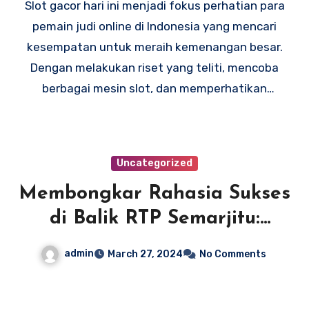
Slot gacor hari ini menjadi fokus perhatian para
pemain judi online di Indonesia yang mencari
kesempatan untuk meraih kemenangan besar.
Dengan melakukan riset yang teliti, mencoba
berbagai mesin slot, dan memperhatikan
volatilitas, Anda dapat menemukan mesin slot
favorit Anda yang memiliki potensi untuk
memberikan kemenangan yang menggiurkan.
Uncategorized
Selamat mencoba dan semoga berhasil meraih
Membongkar Rahasia Sukses
kemenangan di slot gacor hari ini!
di Balik RTP Semarjitu:
Strategi Bermain yang Efektif
admin
March 27, 2024
No Comments