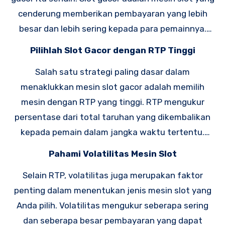
cenderung memberikan pembayaran yang lebih
besar dan lebih sering kepada para pemainnya.
Faktor-faktor seperti RTP (Return to Player) dan
Pilihlah Slot Gacor dengan RTP Tinggi
volatilitas merupakan kunci dalam menentukan
Salah satu strategi paling dasar dalam
apakah sebuah mesin slot dapat dikategorikan
menaklukkan mesin slot gacor adalah memilih
sebagai slot gacor. Dengan memahami konsep ini,
mesin dengan RTP yang tinggi. RTP mengukur
kita dapat memilih dan menyesuaikan strategi
persentase dari total taruhan yang dikembalikan
bermain yang tepat.
kepada pemain dalam jangka waktu tertentu.
Semakin tinggi RTP sebuah mesin slot, semakin
Pahami Volatilitas Mesin Slot
besar peluang pemain untuk meraih kemenangan
Selain RTP, volatilitas juga merupakan faktor
dalam jangka panjang. Cari dan pilihlah mesin slot
penting dalam menentukan jenis mesin slot yang
gacor dengan RTP yang tinggi untuk meningkatkan
Anda pilih. Volatilitas mengukur seberapa sering
peluang Anda meraih jackpot.
dan seberapa besar pembayaran yang dapat