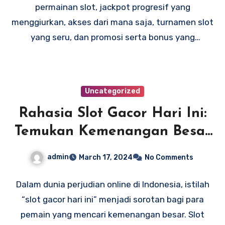
permainan slot, jackpot progresif yang
eksklusif.
menggiurkan, akses dari mana saja, turnamen slot
yang seru, dan promosi serta bonus yang
menggiurkan, Rupiah138 adalah pilihan utama bagi
para pecinta taruhan online di Indonesia. Jadi,
jangan ragu lagi untuk bergabung hari ini dan
Uncategorized
nikmati pengalaman bermain slot yang tak
Rahasia Slot Gacor Hari Ini:
terlupakan di Rupiah138!
Temukan Kemenangan Besar
Anda!
admin
March 17, 2024
No Comments
Dalam dunia perjudian online di Indonesia, istilah
“slot gacor hari ini” menjadi sorotan bagi para
pemain yang mencari kemenangan besar. Slot