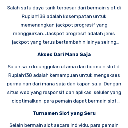
dapat menjelajahi berbagai tema dan karakteristik
Salah satu daya tarik terbesar dari bermain slot di
permainan yang berbeda untuk menemukan yang
Rupiah138 adalah kesempatan untuk
paling sesuai dengan preferensi dan gaya bermain
memenangkan jackpot progresif yang
mereka.
menggiurkan. Jackpot progresif adalah jenis
jackpot yang terus bertambah nilainya seiring
dengan waktu, hingga ada seorang pemain yang
Akses Dari Mana Saja
beruntung berhasil memenangkannya. Para
Salah satu keunggulan utama dari bermain slot di
pemain di Rupiah138 memiliki kesempatan untuk
Rupiah138 adalah kemampuan untuk mengakses
meraih kemenangan besar yang bisa mengubah
permainan dari mana saja dan kapan saja. Dengan
hidup mereka dengan memenangkan jackpot
situs web yang responsif dan aplikasi seluler yang
progresif ini.
dioptimalkan, para pemain dapat bermain slot
Rupiah138 menggunakan perangkat apa pun yang
Turnamen Slot yang Seru
terhubung ke internet, mulai dari komputer
Selain bermain slot secara individu, para pemain
desktop hingga ponsel cerdas. Ini memungkinkan