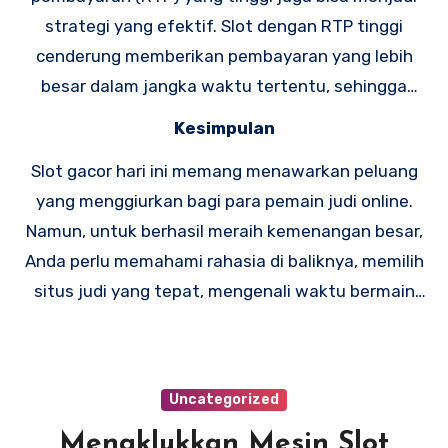
membatasi jumlah taruhan Anda dan tidak terlalu
strategi yang efektif. Slot dengan RTP tinggi
rakus saat bermain, Anda dapat meningkatkan
cenderung memberikan pembayaran yang lebih
peluang Anda untuk meraih kemenangan yang
besar dalam jangka waktu tertentu, sehingga
signifikan.
meningkatkan peluang Anda untuk meraih
Kesimpulan
kemenangan besar.
Slot gacor hari ini memang menawarkan peluang
yang menggiurkan bagi para pemain judi online.
Namun, untuk berhasil meraih kemenangan besar,
Anda perlu memahami rahasia di baliknya, memilih
situs judi yang tepat, mengenali waktu bermain
yang paling menguntungkan, dan mengembangkan
strategi permainan yang efektif. Dengan
kombinasi faktor-faktor tersebut, Anda dapat
Uncategorized
meningkatkan peluang Anda untuk temukan
Menaklukkan Mesin Slot
kemenangan besar di slot gacor hari ini. Jadi, siap