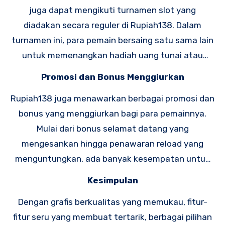
juga dapat mengikuti turnamen slot yang
para pemain untuk menikmati keseruan taruhan
diadakan secara reguler di Rupiah138. Dalam
online di Rupiah138 di rumah, di tempat kerja, atau
turnamen ini, para pemain bersaing satu sama lain
bahkan saat bepergian.
untuk memenangkan hadiah uang tunai atau
hadiah lainnya dengan bermain slot dalam periode
Promosi dan Bonus Menggiurkan
waktu tertentu. Turnamen slot menambah tingkat
Rupiah138 juga menawarkan berbagai promosi dan
kegembiraan dan persaingan di antara para
bonus yang menggiurkan bagi para pemainnya.
pemain, sementara juga memberikan kesempatan
Mulai dari bonus selamat datang yang
untuk memenangkan hadiah besar.
mengesankan hingga penawaran reload yang
menguntungkan, ada banyak kesempatan untuk
meningkatkan peluang Anda untuk menang di
Kesimpulan
Rupiah138. Para pemain juga dapat
Dengan grafis berkualitas yang memukau, fitur-
memanfaatkan program loyalitas dan VIP untuk
fitur seru yang membuat tertarik, berbagai pilihan
mendapatkan lebih banyak manfaat dan hadiah