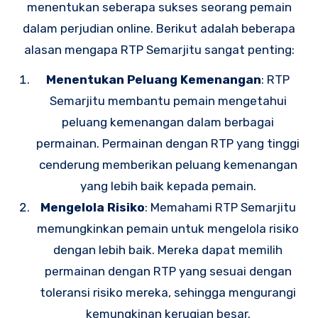
menentukan seberapa sukses seorang pemain
bagi pemain.
dalam perjudian online. Berikut adalah beberapa
alasan mengapa RTP Semarjitu sangat penting:
Menentukan Peluang Kemenangan
: RTP
Semarjitu membantu pemain mengetahui
peluang kemenangan dalam berbagai
permainan. Permainan dengan RTP yang tinggi
cenderung memberikan peluang kemenangan
yang lebih baik kepada pemain.
Mengelola Risiko
: Memahami RTP Semarjitu
memungkinkan pemain untuk mengelola risiko
dengan lebih baik. Mereka dapat memilih
permainan dengan RTP yang sesuai dengan
toleransi risiko mereka, sehingga mengurangi
kemungkinan kerugian besar.