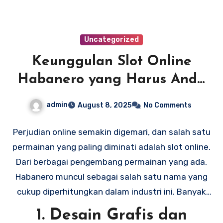
putaran gratis—siapa tahu keberuntungan besar
menantimu di sana!
Uncategorized
Keunggulan Slot Online
Habanero yang Harus Anda
Tahu
admin
August 8, 2025
No Comments
Perjudian online semakin digemari, dan salah satu
permainan yang paling diminati adalah slot online.
Dari berbagai pengembang permainan yang ada,
Habanero muncul sebagai salah satu nama yang
cukup diperhitungkan dalam industri ini. Banyak
pemain yang memilih
Slot
dari Habanero karena
1. Desain Grafis dan
berbagai keunggulan yang ditawarkannya. Jika