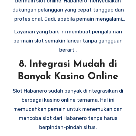
bermain slot online. Habanero menyediakan
dukungan pelanggan yang cepat tanggap dan
profesional. Jadi, apabila pemain mengalami
kendala teknis atau memiliki pertanyaan, tim
Layanan yang baik ini membuat pengalaman
support siap membantu dengan ramah dan
bermain slot semakin lancar tanpa gangguan
efektif.
berarti.
8. Integrasi Mudah di
Banyak Kasino Online
Slot Habanero sudah banyak diintegrasikan di
berbagai kasino online ternama. Hal ini
memudahkan pemain untuk menemukan dan
mencoba slot dari Habanero tanpa harus
berpindah-pindah situs.