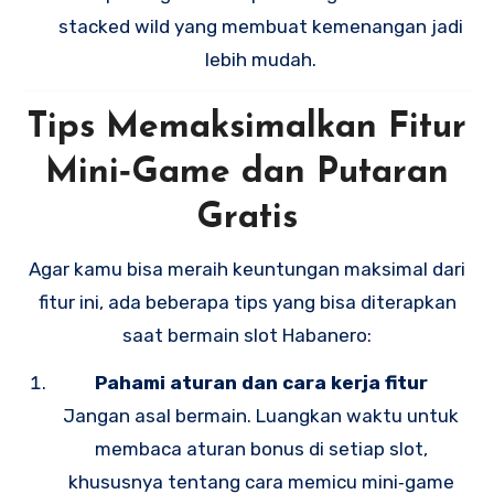
stacked wild yang membuat kemenangan jadi
lebih mudah.
Tips Memaksimalkan Fitur
Mini‑Game dan Putaran
Gratis
Agar kamu bisa meraih keuntungan maksimal dari
fitur ini, ada beberapa tips yang bisa diterapkan
saat bermain slot Habanero:
Pahami aturan dan cara kerja fitur
Jangan asal bermain. Luangkan waktu untuk
membaca aturan bonus di setiap slot,
khususnya tentang cara memicu mini‑game