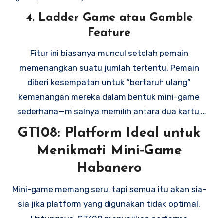
yang diperoleh. Ini adalah salah satu fitur yang
4.
Ladder Game atau Gamble
membuat permainan jadi lebih hidup dan jauh dari
Feature
kata membosankan.
Fitur ini biasanya muncul setelah pemain
memenangkan suatu jumlah tertentu. Pemain
diberi kesempatan untuk “bertaruh ulang”
kemenangan mereka dalam bentuk mini-game
sederhana—misalnya memilih antara dua kartu,
atau menaiki tangga hadiah. Risiko dan
GT108: Platform Ideal untuk
imbalannya tinggi, tapi justru di situlah letak
Menikmati Mini‑Game
keseruannya!
Habanero
Mini-game memang seru, tapi semua itu akan sia-
sia jika platform yang digunakan tidak optimal.