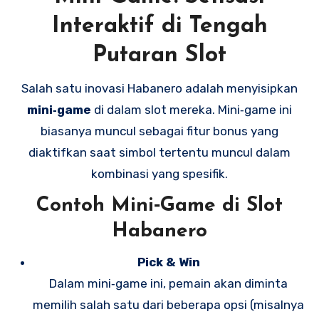
Interaktif di Tengah
Putaran Slot
Salah satu inovasi Habanero adalah menyisipkan
mini‑game
di dalam slot mereka. Mini‑game ini
biasanya muncul sebagai fitur bonus yang
diaktifkan saat simbol tertentu muncul dalam
kombinasi yang spesifik.
Contoh Mini‑Game di Slot
Habanero
Pick & Win
Dalam mini‑game ini, pemain akan diminta
memilih salah satu dari beberapa opsi (misalnya