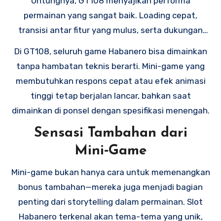
Untungnya, GT108 menyajikan performa
permainan yang sangat baik. Loading cepat,
transisi antar fitur yang mulus, serta dukungan
untuk berbagai perangkat membuat pengalaman
Di GT108, seluruh game Habanero bisa dimainkan
bermain jadi lebih menyenangkan.
tanpa hambatan teknis berarti. Mini-game yang
membutuhkan respons cepat atau efek animasi
tinggi tetap berjalan lancar, bahkan saat
dimainkan di ponsel dengan spesifikasi menengah.
Sensasi Tambahan dari
Mini‑Game
Mini-game bukan hanya cara untuk memenangkan
bonus tambahan—mereka juga menjadi bagian
penting dari storytelling dalam permainan. Slot
Habanero terkenal akan tema-tema yang unik,