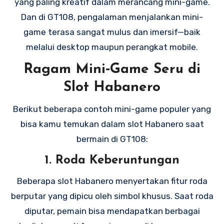
yang paling kreatif dalam merancang mini-game.
membuka peluang bonus ekstra bagi pemain.
Dan di GT108, pengalaman menjalankan mini-
game terasa sangat mulus dan imersif—baik
melalui desktop maupun perangkat mobile.
Ragam Mini‑Game Seru di
Slot Habanero
Berikut beberapa contoh mini-game populer yang
bisa kamu temukan dalam slot Habanero saat
bermain di GT108:
1.
Roda Keberuntungan
Beberapa slot Habanero menyertakan fitur roda
berputar yang dipicu oleh simbol khusus. Saat roda
diputar, pemain bisa mendapatkan berbagai