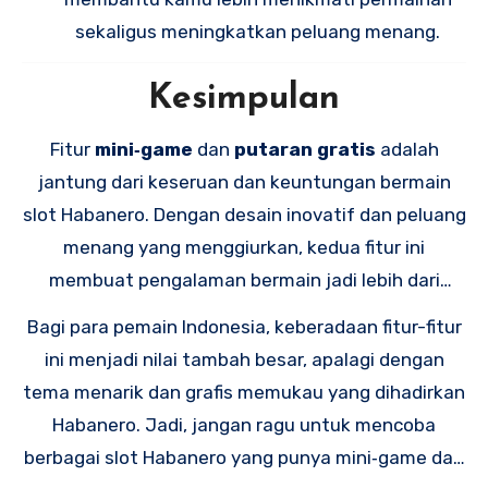
sekaligus meningkatkan peluang menang.
Kesimpulan
Fitur
mini‑game
dan
putaran gratis
adalah
jantung dari keseruan dan keuntungan bermain
slot Habanero. Dengan desain inovatif dan peluang
menang yang menggiurkan, kedua fitur ini
membuat pengalaman bermain jadi lebih dari
sekadar memutar gulungan biasa.
Bagi para pemain Indonesia, keberadaan fitur-fitur
ini menjadi nilai tambah besar, apalagi dengan
tema menarik dan grafis memukau yang dihadirkan
Habanero. Jadi, jangan ragu untuk mencoba
berbagai slot Habanero yang punya mini‑game dan