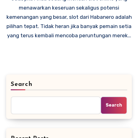
sistem permainan yang adil, kompatibilitas dengan
menawarkan keseruan sekaligus potensi
berbagai perangkat, dan layanan pelanggan yang
kemenangan yang besar, slot dari Habanero adalah
responsif, Habanero menghadirkan pengalaman
pilihan tepat. Tidak heran jika banyak pemain setia
bermain slot online yang tidak hanya
yang terus kembali mencoba peruntungan mereka
menguntungkan tetapi juga nyaman.
di permainan ini.
Search
Search