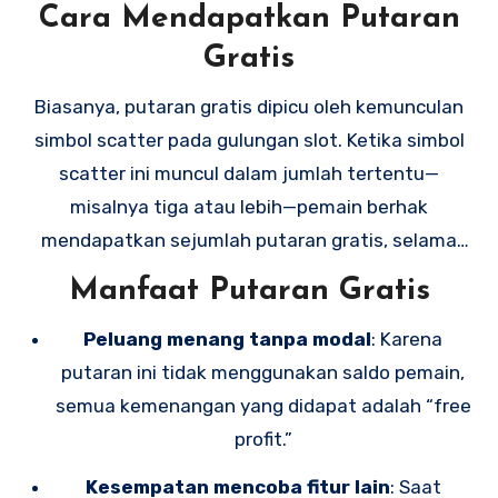
Cara Mendapatkan Putaran
Gratis
Biasanya, putaran gratis dipicu oleh kemunculan
simbol scatter pada gulungan slot. Ketika simbol
scatter ini muncul dalam jumlah tertentu—
misalnya tiga atau lebih—pemain berhak
mendapatkan sejumlah putaran gratis, selama
tidak mengurangi saldo taruhan.
Manfaat Putaran Gratis
Peluang menang tanpa modal
: Karena
putaran ini tidak menggunakan saldo pemain,
semua kemenangan yang didapat adalah “free
profit.”
Kesempatan mencoba fitur lain
: Saat