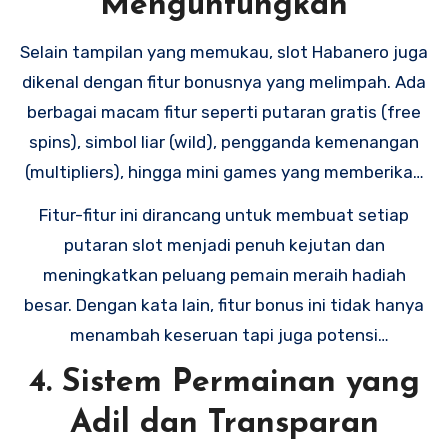
Menguntungkan
Selain tampilan yang memukau, slot Habanero juga
dikenal dengan fitur bonusnya yang melimpah. Ada
berbagai macam fitur seperti putaran gratis (free
spins), simbol liar (wild), pengganda kemenangan
(multipliers), hingga mini games yang memberikan
kesempatan tambahan untuk menang besar.
Fitur-fitur ini dirancang untuk membuat setiap
putaran slot menjadi penuh kejutan dan
meningkatkan peluang pemain meraih hadiah
besar. Dengan kata lain, fitur bonus ini tidak hanya
menambah keseruan tapi juga potensi
keuntungan.
4. Sistem Permainan yang
Adil dan Transparan