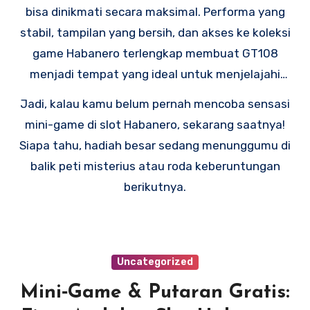
kejutan yang membuat tiap putaran terasa
bisa dinikmati secara maksimal. Performa yang
istimewa.
stabil, tampilan yang bersih, dan akses ke koleksi
game Habanero terlengkap membuat GT108
menjadi tempat yang ideal untuk menjelajahi
dunia slot dan semua mini-game unik di dalamnya.
Jadi, kalau kamu belum pernah mencoba sensasi
mini-game di slot Habanero, sekarang saatnya!
Siapa tahu, hadiah besar sedang menunggumu di
balik peti misterius atau roda keberuntungan
berikutnya.
Uncategorized
Mini‑Game & Putaran Gratis: