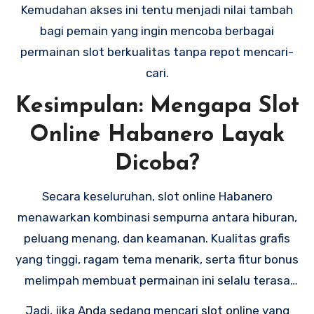
Kemudahan akses ini tentu menjadi nilai tambah
bagi pemain yang ingin mencoba berbagai
permainan slot berkualitas tanpa repot mencari-
cari.
Kesimpulan: Mengapa Slot
Online Habanero Layak
Dicoba?
Secara keseluruhan, slot online Habanero
menawarkan kombinasi sempurna antara hiburan,
peluang menang, dan keamanan. Kualitas grafis
yang tinggi, ragam tema menarik, serta fitur bonus
melimpah membuat permainan ini selalu terasa
segar dan menyenangkan. Ditambah dengan
Jadi, jika Anda sedang mencari slot online yang