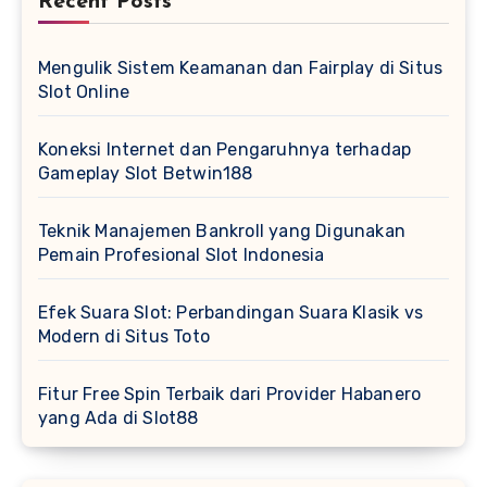
Recent Posts
Mengulik Sistem Keamanan dan Fairplay di Situs
Slot Online
Koneksi Internet dan Pengaruhnya terhadap
Gameplay Slot Betwin188
Teknik Manajemen Bankroll yang Digunakan
Pemain Profesional Slot Indonesia
Efek Suara Slot: Perbandingan Suara Klasik vs
Modern di Situs Toto
Fitur Free Spin Terbaik dari Provider Habanero
yang Ada di Slot88