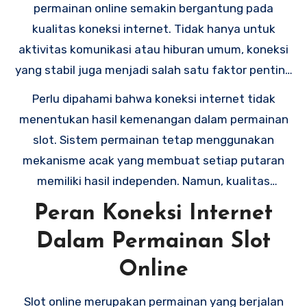
permainan online semakin bergantung pada
kualitas koneksi internet. Tidak hanya untuk
aktivitas komunikasi atau hiburan umum, koneksi
yang stabil juga menjadi salah satu faktor penting
dalam menikmati pengalaman bermain game
Perlu dipahami bahwa koneksi internet tidak
berbasis online. Dalam dunia slot digital,
menentukan hasil kemenangan dalam permainan
kelancaran akses dapat memengaruhi
slot. Sistem permainan tetap menggunakan
kenyamanan pengguna saat menjalankan
mekanisme acak yang membuat setiap putaran
permainan. Bagi pemain yang menggunakan
memiliki hasil independen. Namun, kualitas
platform seperti
situs betwin188
, memahami
jaringan dapat memengaruhi aspek teknis seperti
Peran Koneksi Internet
hubungan antara koneksi internet dan gameplay
kecepatan akses, respons tombol, serta
menjadi hal yang menarik untuk dipelajari.
Dalam Permainan Slot
kelancaran tampilan selama bermain.
Online
Slot online merupakan permainan yang berjalan