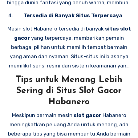
hingga dunia fantasi yang penuh warna, membuat
setiap permainan lebih menyenangkan. Sebuah
Tersedia di Banyak Situs Terpercaya
mesin slot Habanero bukan hanya alat untuk
Mesin slot Habanero tersedia di banyak
situs slot
meraih kemenangan, tetapi juga sebuah karya seni
gacor
yang terpercaya, memberikan pemain
yang menghibur.
berbagai pilihan untuk memilih tempat bermain
yang aman dan nyaman. Situs-situs ini biasanya
memiliki lisensi resmi dan sistem keamanan yang
kuat, yang memastikan bahwa data pribadi dan
Tips untuk Menang Lebih
transaksi Anda terlindungi dengan baik. Beberapa
Sering di Situs Slot Gacor
situs bahkan menawarkan promosi dan bonus
Habanero
menarik untuk pemain baru, yang memberi Anda
peluang lebih besar untuk mencoba permainan
Meskipun bermain mesin
slot gacor
Habanero
tanpa mengeluarkan banyak modal.
meningkatkan peluang Anda untuk menang, ada
beberapa tips yang bisa membantu Anda bermain