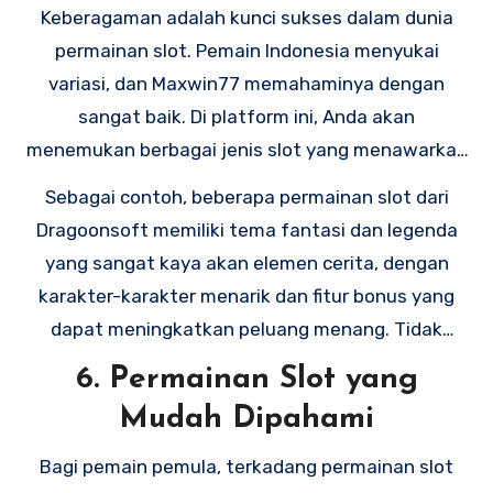
Keberagaman adalah kunci sukses dalam dunia
permainan slot. Pemain Indonesia menyukai
variasi, dan Maxwin77 memahaminya dengan
sangat baik. Di platform ini, Anda akan
menemukan berbagai jenis slot yang menawarkan
tema menarik dan unik, mulai dari petualangan
Sebagai contoh, beberapa permainan slot dari
fantasi, mitologi kuno, hingga tema-tema lokal
Dragoonsoft memiliki tema fantasi dan legenda
Indonesia yang sangat dekat dengan budaya kita.
yang sangat kaya akan elemen cerita, dengan
karakter-karakter menarik dan fitur bonus yang
dapat meningkatkan peluang menang. Tidak
hanya itu, setiap permainan slot di Maxwin77
6. Permainan Slot yang
memiliki fitur-fitur tambahan seperti wilds,
Mudah Dipahami
scatters, dan free spins, yang membuat setiap
putaran semakin seru dan memompa adrenalin
Bagi pemain pemula, terkadang permainan slot