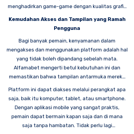
budaya Asia yang sangat dekat dengan pemain
menghadirkan game-game dengan kualitas grafis
Indonesia, memberikan pengalaman bermain yang
dan suara yang memukau. Dengan begitu, para
Kemudahan Akses dan Tampilan yang Ramah
lebih personal dan menghibur.
pemain tidak hanya bisa menikmati permainan
Pengguna
dengan tema lokal, tetapi juga berbagai pilihan
Bagi banyak pemain, kenyamanan dalam
permainan internasional yang seru dan
mengakses dan menggunakan platform adalah hal
menantang.
yang tidak boleh dipandang sebelah mata.
Alfamabet mengerti betul kebutuhan ini dan
memastikan bahwa tampilan antarmuka mereka
ramah pengguna, dengan navigasi yang mudah
Platform ini dapat diakses melalui perangkat apa
dipahami baik oleh pemula maupun pemain
saja, baik itu komputer, tablet, atau smartphone.
berpengalaman.
Dengan aplikasi mobile yang sangat praktis,
pemain dapat bermain kapan saja dan di mana
saja tanpa hambatan. Tidak perlu lagi