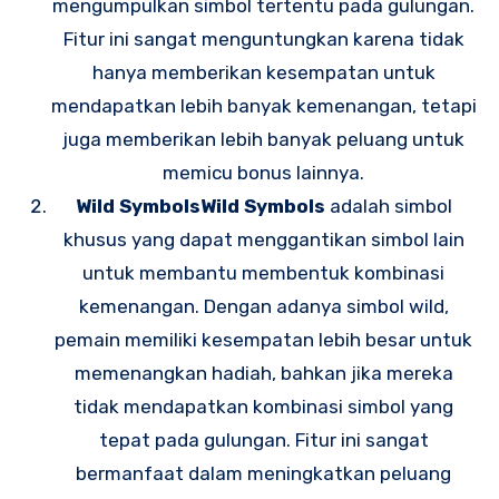
mengumpulkan simbol tertentu pada gulungan.
Fitur ini sangat menguntungkan karena tidak
hanya memberikan kesempatan untuk
mendapatkan lebih banyak kemenangan, tetapi
juga memberikan lebih banyak peluang untuk
memicu bonus lainnya.
Wild Symbols
Wild Symbols
adalah simbol
khusus yang dapat menggantikan simbol lain
untuk membantu membentuk kombinasi
kemenangan. Dengan adanya simbol wild,
pemain memiliki kesempatan lebih besar untuk
memenangkan hadiah, bahkan jika mereka
tidak mendapatkan kombinasi simbol yang
tepat pada gulungan. Fitur ini sangat
bermanfaat dalam meningkatkan peluang