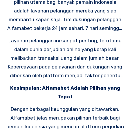
pilihan utama bagi banyak pemain Indonesia
adalah layanan pelanggan mereka yang siap
membantu kapan saja. Tim dukungan pelanggan
Alfamabet bekerja 24 jam sehari, 7 hari seminggu,
untuk memastikan bahwa setiap masalah atau
Layanan pelanggan ini sangat penting, terutama
pertanyaan pemain dapat segera teratasi. Baik itu
dalam dunia perjudian online yang kerap kali
masalah teknis, pertanyaan tentang transaksi,
melibatkan transaksi uang dalam jumlah besar.
atau masalah lainnya, tim Alfamabet selalu siap
Kepercayaan pada pelayanan dan dukungan yang
memberikan solusi cepat dan efektif.
diberikan oleh platform menjadi faktor penentu
bagi banyak pemain dalam memilih tempat
Kesimpulan: Alfamabet Adalah Pilihan yang
bermain mereka.
Tepat
Dengan berbagai keunggulan yang ditawarkan,
Alfamabet jelas merupakan pilihan terbaik bagi
pemain Indonesia yang mencari platform perjudian