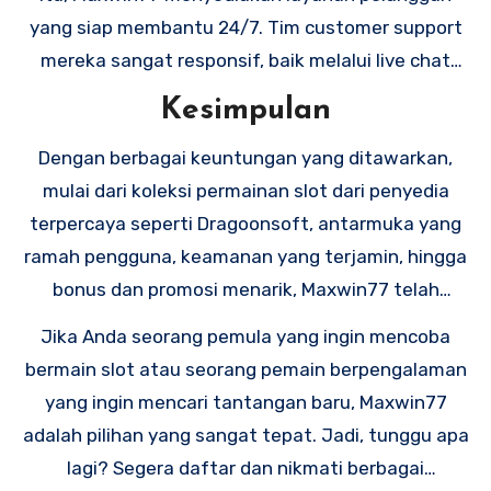
yang siap membantu 24/7. Tim customer support
mereka sangat responsif, baik melalui live chat
maupun email, sehingga Anda bisa mendapatkan
Kesimpulan
solusi cepat untuk setiap masalah yang Anda
Dengan berbagai keuntungan yang ditawarkan,
hadapi.
mulai dari koleksi permainan slot dari penyedia
terpercaya seperti Dragoonsoft, antarmuka yang
ramah pengguna, keamanan yang terjamin, hingga
bonus dan promosi menarik, Maxwin77 telah
berhasil memenangkan hati banyak pemain
Jika Anda seorang pemula yang ingin mencoba
Indonesia. Platform ini menawarkan pengalaman
bermain slot atau seorang pemain berpengalaman
bermain yang aman, menyenangkan, dan
yang ingin mencari tantangan baru, Maxwin77
menguntungkan bagi siapa saja yang ingin
adalah pilihan yang sangat tepat. Jadi, tunggu apa
mencoba peruntungannya di dunia slot online.
lagi? Segera daftar dan nikmati berbagai