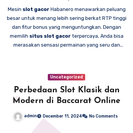
kemenangan.
Mesin
slot gacor
Habanero menawarkan peluang
besar untuk menang lebih sering berkat RTP tinggi
dan fitur bonus yang menguntungkan. Dengan
memilih
situs slot gacor
terpercaya, Anda bisa
merasakan sensasi permainan yang seru dan
penuh potensi kemenangan. Jangan lupa untuk
mengelola modal dengan bijak dan memanfaatkan
promosi yang ada. Dengan tips yang tepat,
Uncategorized
kemenangan besar bisa saja menjadi milik Anda.
Perbedaan Slot Klasik dan
Jadi, jangan ragu untuk mencoba peruntungan
Anda di mesin slot Habanero dan rasakan sensasi
Modern di Baccarat Online
kemenangan yang lebih sering!
admin
December 11, 2024
No Comments