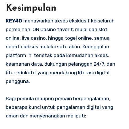
Kesimpulan
KEY4D
menawarkan akses eksklusif ke seluruh
permainan ION Casino favorit, mulai dari slot
online, live casino, hingga togel online, semua
dapat diakses melalui satu akun. Keunggulan
platform ini terletak pada kemudahan akses,
keamanan data, dukungan pelanggan 24/7, dan
fitur edukatif yang mendukung literasi digital
pengguna.
Bagi pemula maupun pemain berpengalaman,
beberapa kunci untuk pengalaman digital yang
aman dan menyenangkan meliputi: