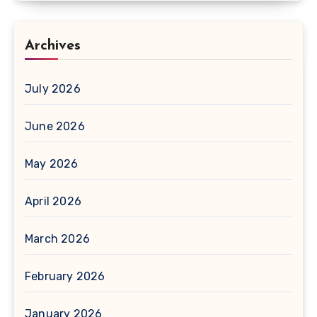
Archives
July 2026
June 2026
May 2026
April 2026
March 2026
February 2026
January 2026