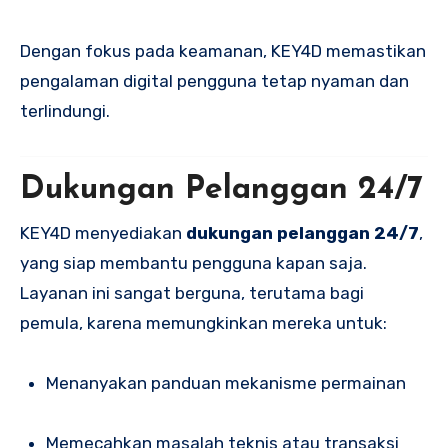
Dengan fokus pada keamanan, KEY4D memastikan
pengalaman digital pengguna tetap nyaman dan
terlindungi.
Dukungan Pelanggan 24/7
KEY4D menyediakan
dukungan pelanggan 24/7
,
yang siap membantu pengguna kapan saja.
Layanan ini sangat berguna, terutama bagi
pemula, karena memungkinkan mereka untuk:
Menanyakan panduan mekanisme permainan
Memecahkan masalah teknis atau transaksi