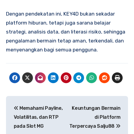
Dengan pendekatan ini, KEY4D bukan sekadar
platform hiburan, tetapi juga sarana belajar
strategi, analisis data, dan literasi risiko, sehingga
pengalaman bermain tetap aman, terkendali, dan
menyenangkan bagi semua pengguna.
Post
Memahami Payline,
Keuntungan Bermain
navigation
Volatilitas, dan RTP
di Platform
pada Slot MG
Terpercaya Salju88