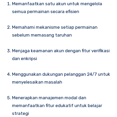
Memanfaatkan satu akun untuk mengelola
semua permainan secara efisien
Memahami mekanisme setiap permainan
sebelum memasang taruhan
Menjaga keamanan akun dengan fitur verifikasi
dan enkripsi
Menggunakan dukungan pelanggan 24/7 untuk
menyelesaikan masalah
Menerapkan manajemen modal dan
memanfaatkan fitur edukatif untuk belajar
strategi