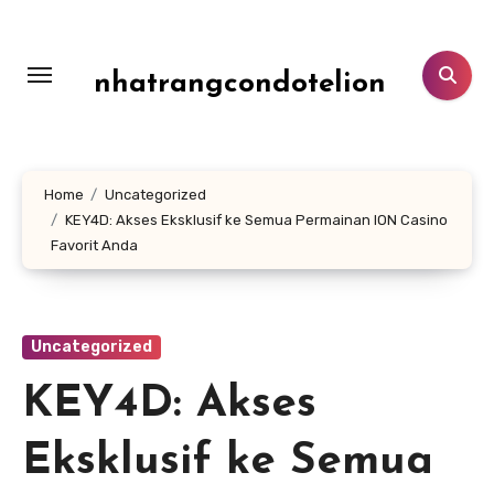
Skip
to
content
nhatrangcondotelion
Home
Uncategorized
KEY4D: Akses Eksklusif ke Semua Permainan ION Casino
Favorit Anda
Uncategorized
KEY4D: Akses
Eksklusif ke Semua