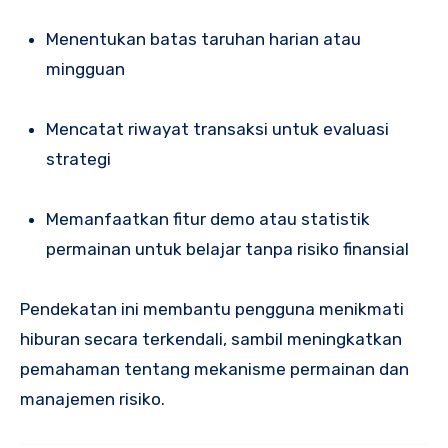
Menentukan batas taruhan harian atau
mingguan
Mencatat riwayat transaksi untuk evaluasi
strategi
Memanfaatkan fitur demo atau statistik
permainan untuk belajar tanpa risiko finansial
Pendekatan ini membantu pengguna menikmati
hiburan secara terkendali, sambil meningkatkan
pemahaman tentang mekanisme permainan dan
manajemen risiko.