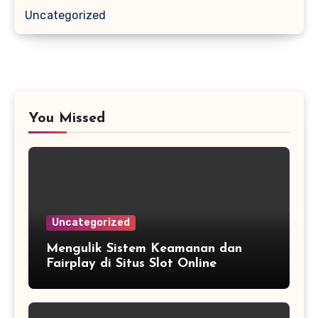
Uncategorized
You Missed
Uncategorized
Mengulik Sistem Keamanan dan
Fairplay di Situs Slot Online