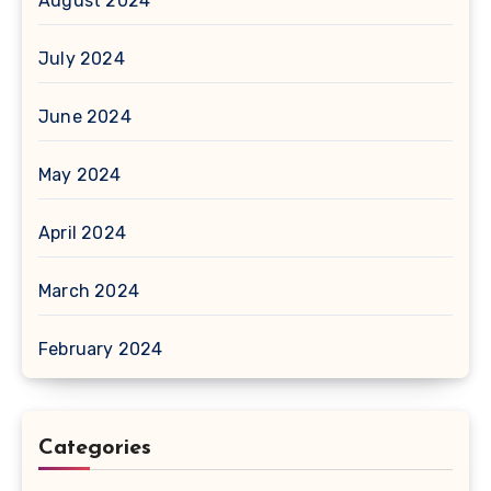
August 2024
July 2024
June 2024
May 2024
April 2024
March 2024
February 2024
Categories