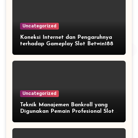
Uncategorized
Koneksi Internet dan Pengaruhnya
terhadap Gameplay Slot Betwin188
Uncategorized
Teknik Manajemen Bankroll yang
Digunakan Pemain Profesional Slot
Indonesia