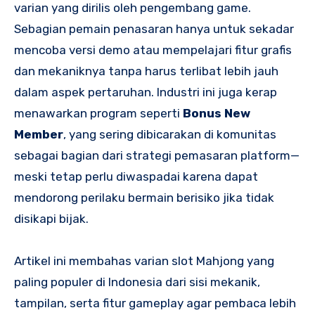
varian yang dirilis oleh pengembang game.
Sebagian pemain penasaran hanya untuk sekadar
mencoba versi demo atau mempelajari fitur grafis
dan mekaniknya tanpa harus terlibat lebih jauh
dalam aspek pertaruhan. Industri ini juga kerap
menawarkan program seperti
Bonus New
Member
, yang sering dibicarakan di komunitas
sebagai bagian dari strategi pemasaran platform—
meski tetap perlu diwaspadai karena dapat
mendorong perilaku bermain berisiko jika tidak
disikapi bijak.
Artikel ini membahas varian slot Mahjong yang
paling populer di Indonesia dari sisi mekanik,
tampilan, serta fitur gameplay agar pembaca lebih