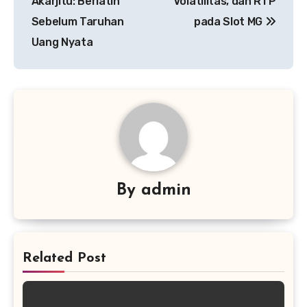
Akarjitu: Berlatih
Volatilitas, dan RTP
Sebelum Taruhan
pada Slot MG
Uang Nyata
By
admin
Related Post