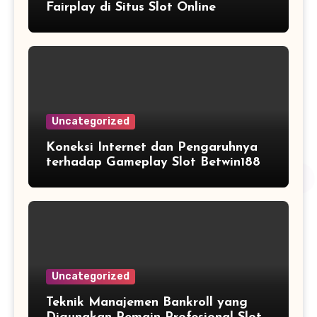
Fairplay di Situs Slot Online
Uncategorized
Koneksi Internet dan Pengaruhnya
terhadap Gameplay Slot Betwin188
Uncategorized
Teknik Manajemen Bankroll yang