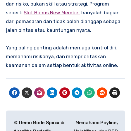
dan risiko, bukan skill atau strategi. Program
seperti
Slot Bonus New Member
hanyalah bagian
dari pemasaran dan tidak boleh dianggap sebagai
jalan pintas atau keuntungan nyata.
Yang paling penting adalah menjaga kontrol diri,
memahami risikonya, dan memprioritaskan
keamanan dalam setiap bentuk aktivitas online.
Post
Demo Mode Spinix di
Memahami Payline,
navigation