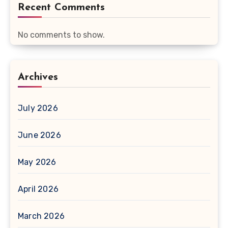
Recent Comments
No comments to show.
Archives
July 2026
June 2026
May 2026
April 2026
March 2026