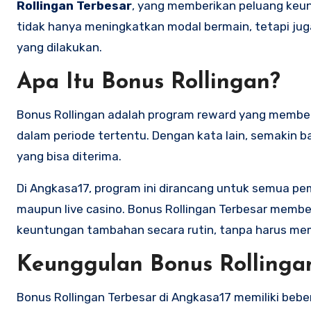
Rollingan Terbesar
, yang memberikan peluang keun
tidak hanya meningkatkan modal bermain, tetapi ju
yang dilakukan.
Apa Itu Bonus Rollingan?
Bonus Rollingan adalah program reward yang member
dalam periode tertentu. Dengan kata lain, semakin 
yang bisa diterima.
Di Angkasa17, program ini dirancang untuk semua pema
maupun live casino. Bonus Rollingan Terbesar mem
keuntungan tambahan secara rutin, tanpa harus me
Keunggulan Bonus Rollinga
Bonus Rollingan Terbesar di Angkasa17 memiliki be