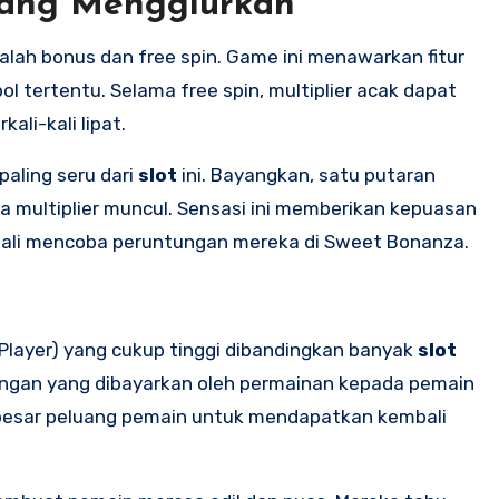
 yang Menggiurkan
lah bonus dan free spin. Game ini menawarkan fitur
l tertentu. Selama free spin, multiplier acak dapat
li-kali lipat.
aling seru dari
slot
ini. Bayangkan, satu putaran
 multiplier muncul. Sensasi ini memberikan kepuasan
bali mencoba peruntungan mereka di Sweet Bonanza.
 Player) yang cukup tinggi dibandingkan banyak
slot
nangan yang dibayarkan oleh permainan kepada pemain
 besar peluang pemain untuk mendapatkan kembali