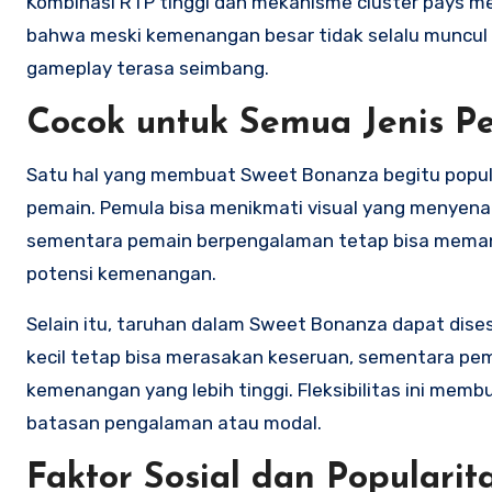
Kombinasi RTP tinggi dan mekanisme cluster pays m
bahwa meski kemenangan besar tidak selalu muncul 
gameplay terasa seimbang.
Cocok untuk Semua Jenis P
Satu hal yang membuat Sweet Bonanza begitu populer
pemain. Pemula bisa menikmati visual yang menyen
sementara pemain berpengalaman tetap bisa meman
potensi kemenangan.
Selain itu, taruhan dalam Sweet Bonanza dapat dis
kecil tetap bisa merasakan keseruan, sementara pe
kemenangan yang lebih tinggi. Fleksibilitas ini mem
batasan pengalaman atau modal.
Faktor Sosial dan Popularit