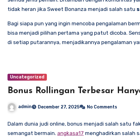
tidak heran jika Sweet Bonanza menjadi salah satu
s
Bagi siapa pun yang ingin mencoba pengalaman ber
bisa menjadi pilihan pertama yang patut dicoba. S
di setiap putarannya, menjadikannya pengalaman yan
Uncategorized
Bonus Rollingan Terbesar Hany
admin
December 27, 2025
No Comments
Dalam dunia judi online, bonus menjadi salah satu
semangat bermain.
angkasa17
menghadirkan salah sa