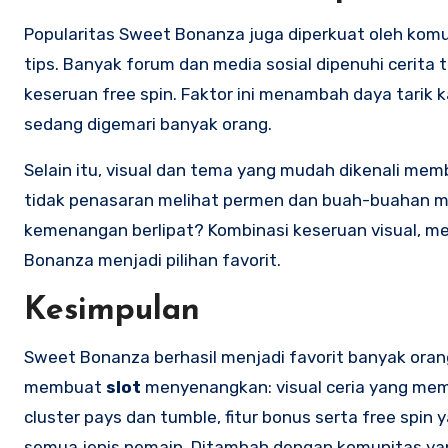
Popularitas Sweet Bonanza juga diperkuat oleh kom
tips. Banyak forum dan media sosial dipenuhi cerita
keseruan free spin. Faktor ini menambah daya tarik 
sedang digemari banyak orang.
Selain itu, visual dan tema yang mudah dikenali me
tidak penasaran melihat permen dan buah-buahan ma
kemenangan berlipat? Kombinasi keseruan visual, 
Bonanza menjadi pilihan favorit.
Kesimpulan
Sweet Bonanza berhasil menjadi favorit banyak or
membuat
slot
menyenangkan: visual ceria yang me
cluster pays dan tumble, fitur bonus serta free spin y
semua jenis pemain. Ditambah dengan komunitas yan