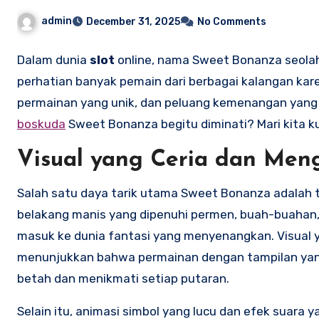
admin
December 31, 2025
No Comments
Dalam dunia
slot
online, nama Sweet Bonanza seolah
perhatian banyak pemain dari berbagai kalangan kar
permainan yang unik, dan peluang kemenangan yan
boskuda
Sweet Bonanza begitu diminati? Mari kita k
Visual yang Ceria dan Me
Salah satu daya tarik utama Sweet Bonanza adalah t
belakang manis yang dipenuhi permen, buah-buahan
masuk ke dunia fantasi yang menyenangkan. Visual ya
menunjukkan bahwa permainan dengan tampilan yan
betah dan menikmati setiap putaran.
Selain itu, animasi simbol yang lucu dan efek suar