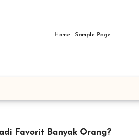
Home
Sample Page
adi Favorit Banyak Orang?