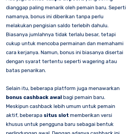
dianggap paling menarik oleh pemain baru. Seperti
namanya, bonus ini diberikan tanpa perlu
melakukan pengisian saldo terlebih dahulu.
Biasanya jumlahnya tidak terlalu besar, tetapi
cukup untuk mencoba permainan dan memahami
cara kerjanya. Namun, bonus ini biasanya disertai
dengan syarat tertentu seperti wagering atau
batas penarikan.
Selain itu, beberapa platform juga menawarkan
bonus cashback awal
bagi pemain baru.
Meskipun cashback lebih umum untuk pemain
aktif, beberapa
situs slot
memberikan versi
khusus untuk pengguna baru sebagai bentuk
perlindungan awal. Dengan adanya cashback ini,