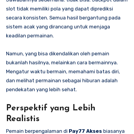
slot tidak memiliki pola yang dapat diprediksi
secara konsisten. Semua hasil bergantung pada
sistem acak yang dirancang untuk menjaga
keadilan permainan.
Namun, yang bisa dikendalikan oleh pemain
bukanlah hasilnya, melainkan cara bermainnya.
Mengatur waktu bermain, memahami batas diri,
dan melihat permainan sebagai hiburan adalah
pendekatan yang lebih sehat.
Perspektif yang Lebih
Realistis
Pemain berpengalaman di
Pay77 Akses
biasanya