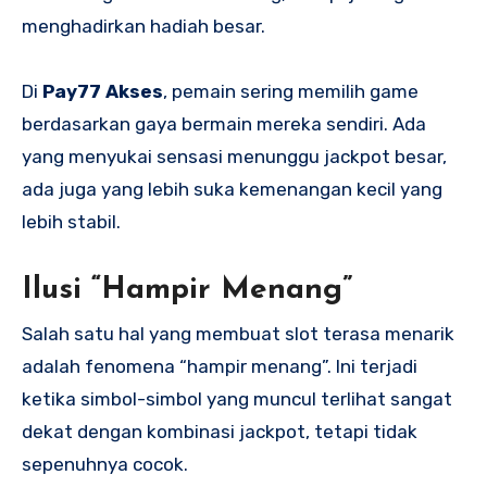
menghadirkan hadiah besar.
Di
Pay77 Akses
, pemain sering memilih game
berdasarkan gaya bermain mereka sendiri. Ada
yang menyukai sensasi menunggu jackpot besar,
ada juga yang lebih suka kemenangan kecil yang
lebih stabil.
Ilusi “Hampir Menang”
Salah satu hal yang membuat slot terasa menarik
adalah fenomena “hampir menang”. Ini terjadi
ketika simbol-simbol yang muncul terlihat sangat
dekat dengan kombinasi jackpot, tetapi tidak
sepenuhnya cocok.