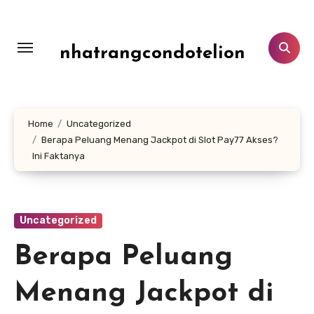
Skip
to
content
nhatrangcondotelion
Home
Uncategorized
Berapa Peluang Menang Jackpot di Slot Pay77 Akses?
Ini Faktanya
Uncategorized
Berapa Peluang
Menang Jackpot di