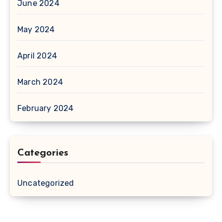
June 2024
May 2024
April 2024
March 2024
February 2024
Categories
Uncategorized