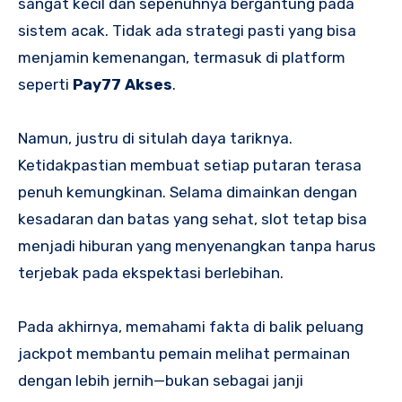
sangat kecil dan sepenuhnya bergantung pada
sistem acak. Tidak ada strategi pasti yang bisa
menjamin kemenangan, termasuk di platform
seperti
Pay77 Akses
.
Namun, justru di situlah daya tariknya.
Ketidakpastian membuat setiap putaran terasa
penuh kemungkinan. Selama dimainkan dengan
kesadaran dan batas yang sehat, slot tetap bisa
menjadi hiburan yang menyenangkan tanpa harus
terjebak pada ekspektasi berlebihan.
Pada akhirnya, memahami fakta di balik peluang
jackpot membantu pemain melihat permainan
dengan lebih jernih—bukan sebagai janji