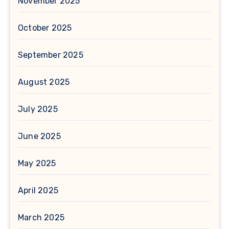
November 2025
October 2025
September 2025
August 2025
July 2025
June 2025
May 2025
April 2025
March 2025