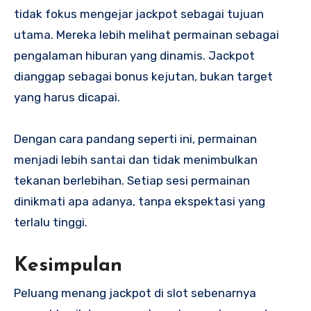
tidak fokus mengejar jackpot sebagai tujuan
utama. Mereka lebih melihat permainan sebagai
pengalaman hiburan yang dinamis. Jackpot
dianggap sebagai bonus kejutan, bukan target
yang harus dicapai.
Dengan cara pandang seperti ini, permainan
menjadi lebih santai dan tidak menimbulkan
tekanan berlebihan. Setiap sesi permainan
dinikmati apa adanya, tanpa ekspektasi yang
terlalu tinggi.
Kesimpulan
Peluang menang jackpot di slot sebenarnya