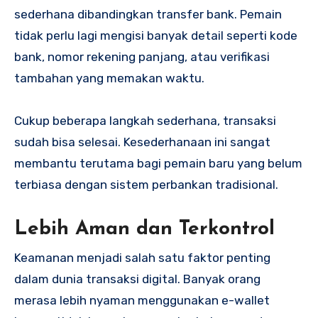
sederhana dibandingkan transfer bank. Pemain
tidak perlu lagi mengisi banyak detail seperti kode
bank, nomor rekening panjang, atau verifikasi
tambahan yang memakan waktu.
Cukup beberapa langkah sederhana, transaksi
sudah bisa selesai. Kesederhanaan ini sangat
membantu terutama bagi pemain baru yang belum
terbiasa dengan sistem perbankan tradisional.
Lebih Aman dan Terkontrol
Keamanan menjadi salah satu faktor penting
dalam dunia transaksi digital. Banyak orang
merasa lebih nyaman menggunakan e-wallet