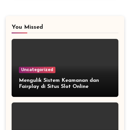
You Missed
Uncategorized
Mengulik Sistem Keamanan dan
Fairplay di Situs Slot Online