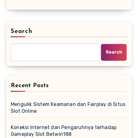
Search
Search
Recent Posts
Mengulik Sistem Keamanan dan Fairplay di Situs
Slot Online
Koneksi Internet dan Pengaruhnya terhadap
Gameplay Slot Betwin188