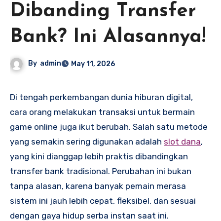
Dibanding Transfer
Bank? Ini Alasannya!
By
admin
May 11, 2026
Di tengah perkembangan dunia hiburan digital,
cara orang melakukan transaksi untuk bermain
game online juga ikut berubah. Salah satu metode
yang semakin sering digunakan adalah
slot dana
,
yang kini dianggap lebih praktis dibandingkan
transfer bank tradisional. Perubahan ini bukan
tanpa alasan, karena banyak pemain merasa
sistem ini jauh lebih cepat, fleksibel, dan sesuai
dengan gaya hidup serba instan saat ini.