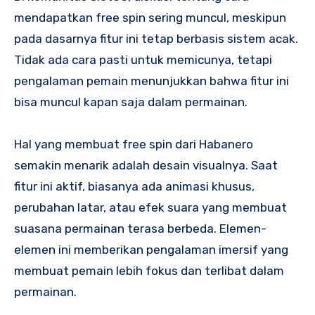
mendapatkan free spin sering muncul, meskipun
pada dasarnya fitur ini tetap berbasis sistem acak.
Tidak ada cara pasti untuk memicunya, tetapi
pengalaman pemain menunjukkan bahwa fitur ini
bisa muncul kapan saja dalam permainan.
Hal yang membuat free spin dari Habanero
semakin menarik adalah desain visualnya. Saat
fitur ini aktif, biasanya ada animasi khusus,
perubahan latar, atau efek suara yang membuat
suasana permainan terasa berbeda. Elemen-
elemen ini memberikan pengalaman imersif yang
membuat pemain lebih fokus dan terlibat dalam
permainan.