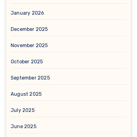
January 2026
December 2025
November 2025
October 2025
September 2025
August 2025
July 2025
June 2025