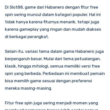
Di
Slot88
, game dari Habanero dengan fitur free
spin sering muncul dalam kategori populer. Hal ini
tidak hanya karena fiturnya menarik, tetapi juga
karena gameplay yang ringan dan mudah diakses
di berbagai perangkat.
Selain itu, variasi tema dalam game Habanero juga
berpengaruh besar. Mulai dari tema petualangan,
klasik, hingga mitologi, semua memiliki versi free
spin yang berbeda. Perbedaan ini membuat pemain
bisa memilih game sesuai dengan preferensi
mereka masing-masing.
Fitur free spin juga sering menjadi momen yang