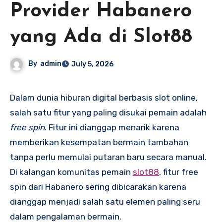
Provider Habanero
yang Ada di Slot88
By
admin
July 5, 2026
Dalam dunia hiburan digital berbasis slot online,
salah satu fitur yang paling disukai pemain adalah
free spin
. Fitur ini dianggap menarik karena
memberikan kesempatan bermain tambahan
tanpa perlu memulai putaran baru secara manual.
Di kalangan komunitas pemain
slot88
, fitur free
spin dari
Habanero
sering dibicarakan karena
dianggap menjadi salah satu elemen paling seru
dalam pengalaman bermain.