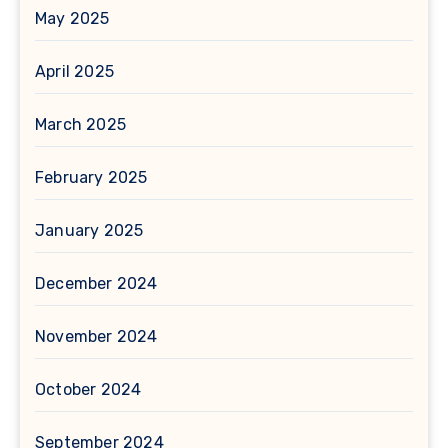
May 2025
April 2025
March 2025
February 2025
January 2025
December 2024
November 2024
October 2024
September 2024