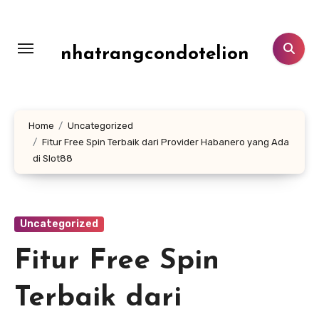
Skip
to
content
nhatrangcondotelion
Home
Uncategorized
Fitur Free Spin Terbaik dari Provider Habanero yang Ada
di Slot88
Uncategorized
Fitur Free Spin
Terbaik dari