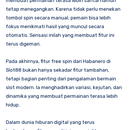
membuat permainan terasa lebih santai namun
tetap menegangkan. Karena tidak perlu menekan
tombol spin secara manual, pemain bisa lebih
fokus menikmati hasil yang muncul secara
otomatis. Sensasi inilah yang membuat fitur ini
terus digemari.
Pada akhirnya, fitur free spin dari
Habanero
di
Slot88
bukan hanya sekadar fitur tambahan,
tetapi bagian penting dari pengalaman bermain
slot modern. Ia menghadirkan variasi, kejutan, dan
dinamika yang membuat permainan terasa lebih
hidup.
Dalam dunia hiburan digital yang terus