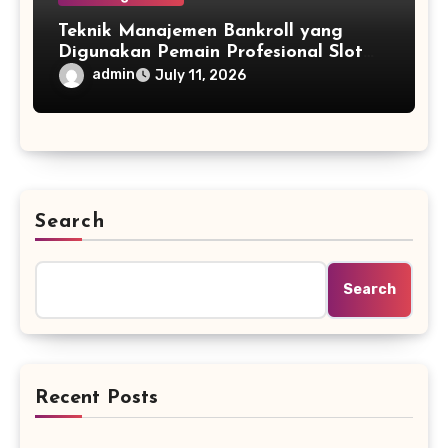
Teknik Manajemen Bankroll yang
Digunakan Pemain Profesional Slot
Indonesia
admin
July 11, 2026
Search
Search
Recent Posts