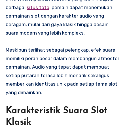
berbagai
situs toto
, pemain dapat menemukan
permainan slot dengan karakter audio yang
beragam, mulai dari gaya klasik hingga desain
suara modern yang lebih kompleks.
Meskipun terlihat sebagai pelengkap, efek suara
memiliki peran besar dalam membangun atmosfer
permainan. Audio yang tepat dapat membuat
setiap putaran terasa lebih menarik sekaligus
memberikan identitas unik pada setiap tema slot
yang dimainkan.
Karakteristik Suara Slot
Klasik