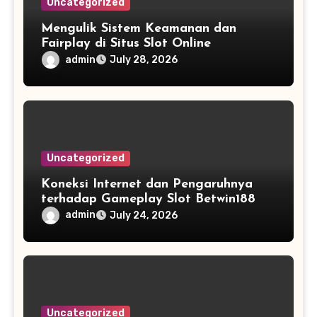
Uncategorized
Mengulik Sistem Keamanan dan
Fairplay di Situs Slot Online
admin
July 28, 2026
Uncategorized
Koneksi Internet dan Pengaruhnya
terhadap Gameplay Slot Betwin188
admin
July 24, 2026
Uncategorized