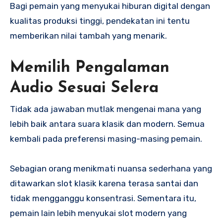
Bagi pemain yang menyukai hiburan digital dengan
kualitas produksi tinggi, pendekatan ini tentu
memberikan nilai tambah yang menarik.
Memilih Pengalaman
Audio Sesuai Selera
Tidak ada jawaban mutlak mengenai mana yang
lebih baik antara suara klasik dan modern. Semua
kembali pada preferensi masing-masing pemain.
Sebagian orang menikmati nuansa sederhana yang
ditawarkan slot klasik karena terasa santai dan
tidak mengganggu konsentrasi. Sementara itu,
pemain lain lebih menyukai slot modern yang