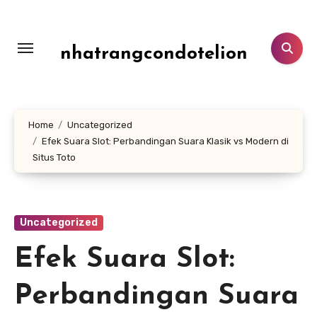
Skip
to
content
nhatrangcondotelion
Home
Uncategorized
Efek Suara Slot: Perbandingan Suara Klasik vs Modern di
Situs Toto
Uncategorized
Efek Suara Slot:
Perbandingan Suara