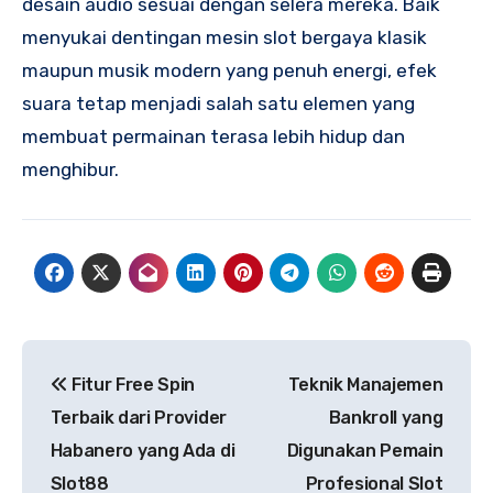
desain audio sesuai dengan selera mereka. Baik
menyukai dentingan mesin slot bergaya klasik
maupun musik modern yang penuh energi, efek
suara tetap menjadi salah satu elemen yang
membuat permainan terasa lebih hidup dan
menghibur.
Post
Fitur Free Spin
Teknik Manajemen
navigation
Terbaik dari Provider
Bankroll yang
Habanero yang Ada di
Digunakan Pemain
Slot88
Profesional Slot