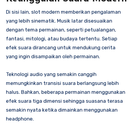
Di sisi lain, slot modern memberikan pengalaman
yang lebih sinematik. Musik latar disesuaikan
dengan tema permainan, seperti petualangan,
fantasi, mitologi, atau budaya tertentu. Setiap
efek suara dirancang untuk mendukung cerita
yang ingin disampaikan oleh permainan.
Teknologi audio yang semakin canggih
memungkinkan transisi suara berlangsung lebih
halus. Bahkan, beberapa permainan menggunakan
efek suara tiga dimensi sehingga suasana terasa
semakin nyata ketika dimainkan menggunakan
headphone.