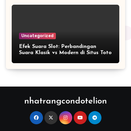
Uncategorized
Efek Suara Slot: Perbandingan
Suara Klasik vs Modern di Situs Toto
nhatrangcondotelion