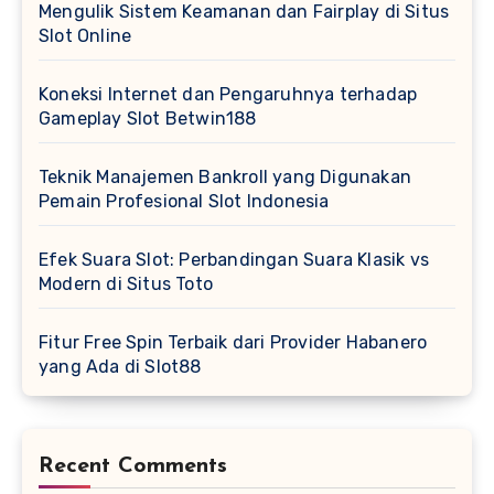
Mengulik Sistem Keamanan dan Fairplay di Situs
Slot Online
Koneksi Internet dan Pengaruhnya terhadap
Gameplay Slot Betwin188
Teknik Manajemen Bankroll yang Digunakan
Pemain Profesional Slot Indonesia
Efek Suara Slot: Perbandingan Suara Klasik vs
Modern di Situs Toto
Fitur Free Spin Terbaik dari Provider Habanero
yang Ada di Slot88
Recent Comments