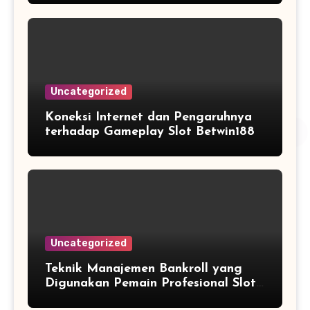
Uncategorized
Koneksi Internet dan Pengaruhnya
terhadap Gameplay Slot Betwin188
Uncategorized
Teknik Manajemen Bankroll yang
Digunakan Pemain Profesional Slot
Indonesia