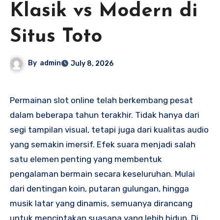
Klasik vs Modern di
Situs Toto
By
admin
July 8, 2026
Permainan slot online telah berkembang pesat
dalam beberapa tahun terakhir. Tidak hanya dari
segi tampilan visual, tetapi juga dari kualitas audio
yang semakin imersif. Efek suara menjadi salah
satu elemen penting yang membentuk
pengalaman bermain secara keseluruhan. Mulai
dari dentingan koin, putaran gulungan, hingga
musik latar yang dinamis, semuanya dirancang
untuk menciptakan suasana yang lebih hidup. Di