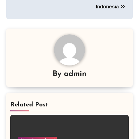
Indonesia
By
admin
Related Post