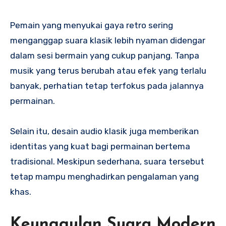
Pemain yang menyukai gaya retro sering
menganggap suara klasik lebih nyaman didengar
dalam sesi bermain yang cukup panjang. Tanpa
musik yang terus berubah atau efek yang terlalu
banyak, perhatian tetap terfokus pada jalannya
permainan.
Selain itu, desain audio klasik juga memberikan
identitas yang kuat bagi permainan bertema
tradisional. Meskipun sederhana, suara tersebut
tetap mampu menghadirkan pengalaman yang
khas.
Keunggulan Suara Modern