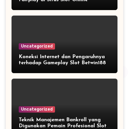
Uncategorized
Koneksi Internet dan Pengaruhnya
terhadap Gameplay Slot Betwin188
Uncategorized
Teknik Manajemen Bankroll yang
Digunakan Pemain Profesional Slot