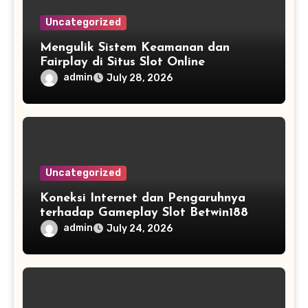
Uncategorized
Mengulik Sistem Keamanan dan
Fairplay di Situs Slot Online
admin
July 28, 2026
Uncategorized
Koneksi Internet dan Pengaruhnya
terhadap Gameplay Slot Betwin188
admin
July 24, 2026