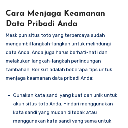
Cara Menjaga Keamanan
Data Pribadi Anda
Meskipun situs toto yang terpercaya sudah
mengambil langkah-langkah untuk melindungi
data Anda, Anda juga harus berhati-hati dan
melakukan langkah-langkah perlindungan
tambahan. Berikut adalah beberapa tips untuk
menjaga keamanan data pribadi Anda:
Gunakan kata sandi yang kuat dan unik untuk
akun situs toto Anda. Hindari menggunakan
kata sandi yang mudah ditebak atau
menggunakan kata sandi yang sama untuk