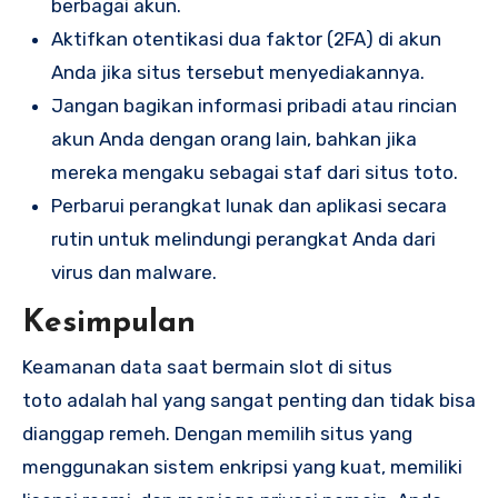
berbagai akun.
Aktifkan otentikasi dua faktor (2FA) di akun
Anda jika situs tersebut menyediakannya.
Jangan bagikan informasi pribadi atau rincian
akun Anda dengan orang lain, bahkan jika
mereka mengaku sebagai staf dari situs toto.
Perbarui perangkat lunak dan aplikasi secara
rutin untuk melindungi perangkat Anda dari
virus dan malware.
Kesimpulan
Keamanan data saat bermain slot di situs
toto adalah hal yang sangat penting dan tidak bisa
dianggap remeh. Dengan memilih situs yang
menggunakan sistem enkripsi yang kuat, memiliki