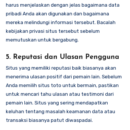
harus menjelaskan dengan jelas bagaimana data
pribadi Anda akan digunakan dan bagaimana
mereka melindungi informasi tersebut. Bacalah
kebijakan privasi situs tersebut sebelum
memutuskan untuk bergabung.
5. Reputasi dan Ulasan Pengguna
Situs yang memiliki reputasi baik biasanya akan
menerima ulasan positif dari pemain lain. Sebelum
Anda memilih situs toto untuk bermain, pastikan
untuk mencari tahu ulasan atau testimoni dari
pemain lain. Situs yang sering mendapatkan
keluhan tentang masalah keamanan data atau
transaksi biasanya patut diwaspadai.