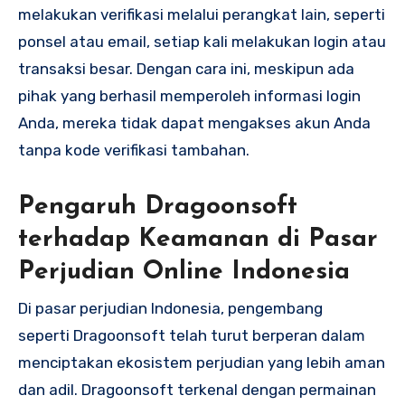
melakukan verifikasi melalui perangkat lain, seperti
ponsel atau email, setiap kali melakukan login atau
transaksi besar. Dengan cara ini, meskipun ada
pihak yang berhasil memperoleh informasi login
Anda, mereka tidak dapat mengakses akun Anda
tanpa kode verifikasi tambahan.
Pengaruh Dragoonsoft
terhadap Keamanan di Pasar
Perjudian Online Indonesia
Di pasar perjudian Indonesia, pengembang
seperti Dragoonsoft telah turut berperan dalam
menciptakan ekosistem perjudian yang lebih aman
dan adil. Dragoonsoft terkenal dengan permainan