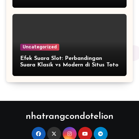
Indonesia
Uncategorized
Efek Suara Slot: Perbandingan
Suara Klasik vs Modern di Situs Toto
nhatrangcondotelion