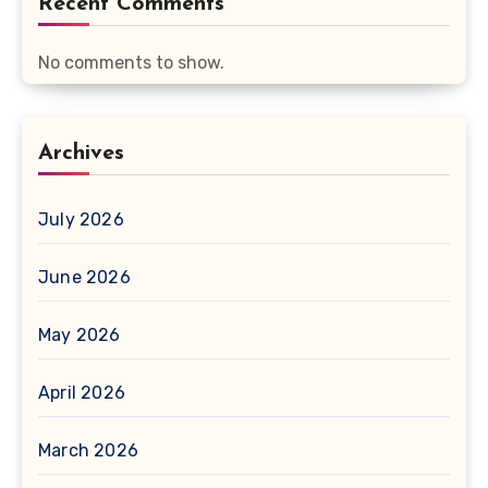
Recent Comments
No comments to show.
Archives
July 2026
June 2026
May 2026
April 2026
March 2026