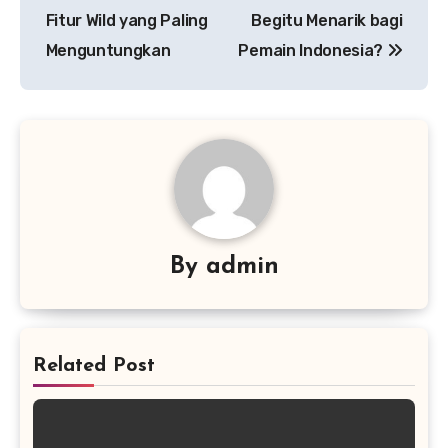
Fitur Wild yang Paling
Begitu Menarik bagi
Menguntungkan
Pemain Indonesia?
By
admin
Related Post