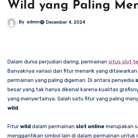
Wild yang Paling Me
By
admin
December 4, 2024
Dalam dunia perjudian daring, permainan
situs slot t
Banyaknya variasi dan fitur menarik yang ditawarka
permainan yang paling digemari. Di antara penyedia
s
besar yang tak hanya dikenal karena kualitas grafisny
yang menyertainya. Salah satu fitur yang paling m
wild
.
Fitur
wild
dalam permainan
slot online
merupakan sal
menggantikan simbol lain di dalam permainan untuk 