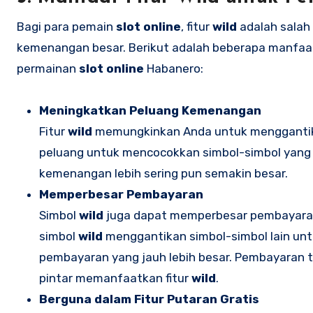
Bagi para pemain
slot online
, fitur
wild
adalah salah
kemenangan besar. Berikut adalah beberapa manfaa
permainan
slot online
Habanero:
Meningkatkan Peluang Kemenangan
Fitur
wild
memungkinkan Anda untuk menggantikan
peluang untuk mencocokkan simbol-simbol yang 
kemenangan lebih sering pun semakin besar.
Memperbesar Pembayaran
Simbol
wild
juga dapat memperbesar pembayara
simbol
wild
menggantikan simbol-simbol lain u
pembayaran yang jauh lebih besar. Pembayaran t
pintar memanfaatkan fitur
wild
.
Berguna dalam Fitur Putaran Gratis