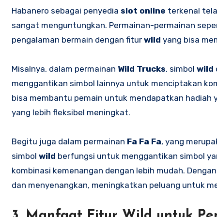
Habanero sebagai penyedia
slot online
terkenal tel
sangat menguntungkan. Permainan-permainan sepe
pengalaman bermain dengan fitur
wild
yang bisa me
Misalnya, dalam permainan
Wild Trucks
, simbol
wild
menggantikan simbol lainnya untuk menciptakan kom
bisa membantu pemain untuk mendapatkan hadiah ya
yang lebih fleksibel meningkat.
Begitu juga dalam permainan
Fa Fa Fa
, yang merupak
simbol
wild
berfungsi untuk menggantikan simbol 
kombinasi kemenangan dengan lebih mudah. Dengan 
dan menyenangkan, meningkatkan peluang untuk me
3.
Manfaat Fitur Wild untuk Pe