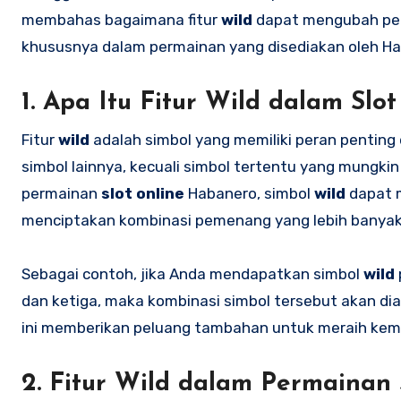
membahas bagaimana fitur
wild
dapat mengubah pe
khususnya dalam permainan yang disediakan oleh Ha
1.
Apa Itu Fitur Wild dalam Slot
Fitur
wild
adalah simbol yang memiliki peran pentin
simbol lainnya, kecuali simbol tertentu yang mungki
permainan
slot online
Habanero, simbol
wild
dapat m
menciptakan kombinasi pemenang yang lebih banyak
Sebagai contoh, jika Anda mendapatkan simbol
wild
dan ketiga, maka kombinasi simbol tersebut akan di
ini memberikan peluang tambahan untuk meraih keme
2.
Fitur Wild dalam Permainan 