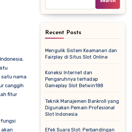
Search
Recent Posts
Mengulik Sistem Keamanan dan
Fairplay di Situs Slot Online
Indonesia.
satu
Koneksi Internet dan
h satu nama
Pengaruhnya terhadap
ur canggih
Gameplay Slot Betwin188
h fitur
Teknik Manajemen Bankroll yang
Digunakan Pemain Profesional
Slot Indonesia
rfungsi
a akan
Efek Suara Slot: Perbandingan