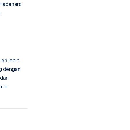
 Habanero
g
eh lebih
ng dengan
 dan
 di