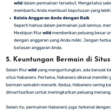
wild
dalam permainan tersebut. Mengetahui seb
membantu Anda membuat keputusan yang lebih b
Kelola Anggaran Anda dengan Baik
Seperti halnya dalam permainan judi lainnya, me
Meskipun fitur
wild
memberikan peluang besar u
dengan anggaran yang Anda miliki. Jangan ter
batasan anggaran Anda.
5.
Keuntungan Bermain di Situs
Selain fitur
wild
yang menguntungkan, ada banyak keu
situs Habanero. Pertama, Habanero dikenal memiliki
bermain semakin menarik. Kedua, Habanero sering k
dimanfaatkan untuk meningkatkan peluang menang
Selain itu, permainan Habanero juga terkenal dengan 