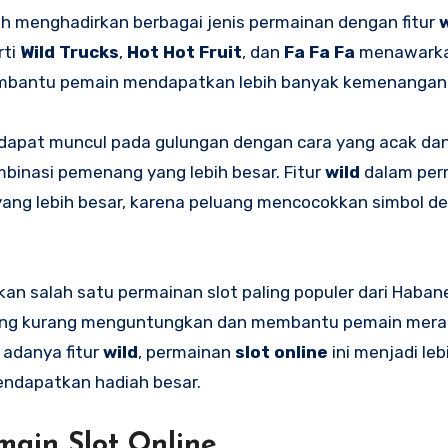
ah menghadirkan berbagai jenis permainan dengan fitur
w
rti
Wild Trucks
,
Hot Hot Fruit
, dan
Fa Fa Fa
menawark
mbantu pemain mendapatkan lebih banyak kemenangan
dapat muncul pada gulungan dengan cara yang acak da
binasi pemenang yang lebih besar. Fitur
wild
dalam perm
ng lebih besar, karena peluang mencocokkan simbol d
an salah satu permainan slot paling populer dari Habanero
yang kurang menguntungkan dan membantu pemain mera
adanya fitur
wild
, permainan
slot online
ini menjadi leb
ndapatkan hadiah besar.
main Slot Online