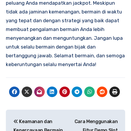
peluang Anda mendapatkan jackpot. Meskipun
tidak ada jaminan kemenangan, bermain di waktu
yang tepat dan dengan strategi yang baik dapat
membuat pengalaman bermain Anda lebih
menyenangkan dan menguntungkan. Jangan lupa
untuk selalu bermain dengan bijak dan
bertanggung jawab. Selamat bermain, dan semoga
keberuntungan selalu menyertai Anda!
Post
Keamanan dan
Cara Menggunakan
navigation
Kepercayaan Bermain
Fitur Demo Slot