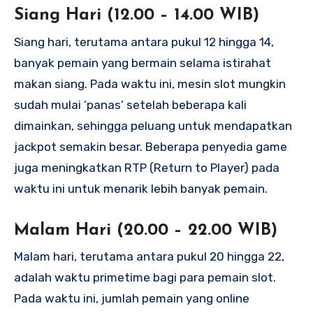
Siang Hari (12.00 – 14.00 WIB)
Siang hari, terutama antara pukul 12 hingga 14,
banyak pemain yang bermain selama istirahat
makan siang.
Pada waktu ini, mesin slot mungkin
sudah mulai ‘panas’ setelah beberapa kali
dimainkan, sehingga peluang untuk mendapatkan
jackpot semakin besar.
Beberapa penyedia game
juga meningkatkan RTP (Return to Player) pada
waktu ini untuk menarik lebih banyak pemain.
Malam Hari (20.00 – 22.00 WIB)
Malam hari, terutama antara pukul 20 hingga 22,
adalah waktu primetime bagi para pemain slot.
Pada waktu ini, jumlah pemain yang online