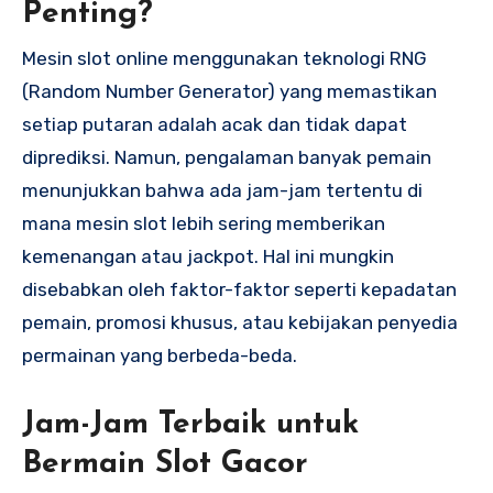
Penting?
Mesin slot online menggunakan teknologi RNG
(Random Number Generator) yang memastikan
setiap putaran adalah acak dan tidak dapat
diprediksi.
Namun, pengalaman banyak pemain
menunjukkan bahwa ada jam-jam tertentu di
mana mesin slot lebih sering memberikan
kemenangan atau jackpot.
Hal ini mungkin
disebabkan oleh faktor-faktor seperti kepadatan
pemain, promosi khusus, atau kebijakan penyedia
permainan yang berbeda-beda.
Jam-Jam Terbaik untuk
Bermain Slot Gacor