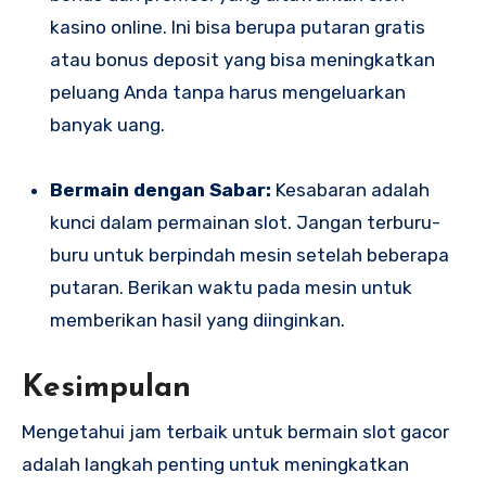
kasino online. Ini bisa berupa putaran gratis
atau bonus deposit yang bisa meningkatkan
peluang Anda tanpa harus mengeluarkan
banyak uang.
Bermain dengan Sabar:
Kesabaran adalah
kunci dalam permainan slot. Jangan terburu-
buru untuk berpindah mesin setelah beberapa
putaran. Berikan waktu pada mesin untuk
memberikan hasil yang diinginkan.
Kesimpulan
Mengetahui jam terbaik untuk bermain slot gacor
adalah langkah penting untuk meningkatkan