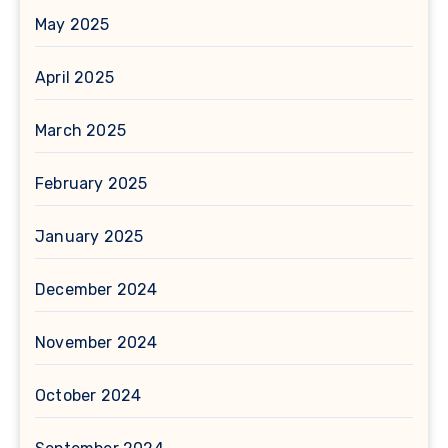
May 2025
April 2025
March 2025
February 2025
January 2025
December 2024
November 2024
October 2024