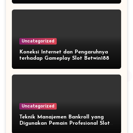
Uncategorized
Koneksi Internet dan Pengaruhnya
terhadap Gameplay Slot Betwin188
Uncategorized
Teknik Manajemen Bankroll yang
Digunakan Pemain Profesional Slot
Indonesia