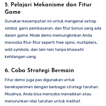
5. Pelajari Mekanisme dan Fitur
Game
Gunakan kesempatan ini untuk mengenal setiap
simbol, garis pembayaran, dan fitur bonus yang ada
dalam game. Mode demo memungkinkan Anda
mencoba fitur-fitur seperti free spins, multipliers,
wild symbols, dan lain-lain tanpa khawatir
kehilangan uang.
6. Coba Strategi Bermain
Fitur demo juga pas digunakan untuk
bereksperimen dengan berbagai strategi taruhan.
Misalnya, Anda bisa mencoba menaikkan atau
menurunkan nilai taruhan untuk melihat