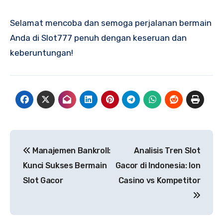
Selamat mencoba dan semoga perjalanan bermain
Anda di Slot777 penuh dengan keseruan dan
keberuntungan!
Post
Manajemen Bankroll:
Analisis Tren Slot
navigation
Kunci Sukses Bermain
Gacor di Indonesia: Ion
Slot Gacor
Casino vs Kompetitor