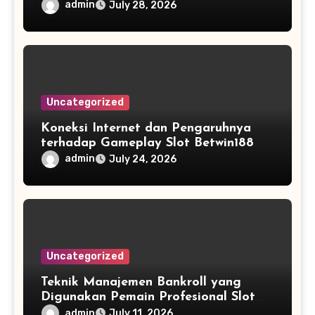
admin
July 28, 2026
Uncategorized
Koneksi Internet dan Pengaruhnya
terhadap Gameplay Slot Betwin188
admin
July 24, 2026
Uncategorized
Teknik Manajemen Bankroll yang
Digunakan Pemain Profesional Slot
Indonesia
admin
July 11, 2026