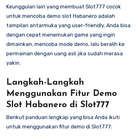
Keunggulan lain yang membuat Slot777 cocok
untuk mencoba demo slot Habanero adalah
tampilan antarmuka yang user-friendly. Anda bisa
dengan cepat menemukan game yang ingin
dimainkan, mencoba mode demo, lalu beralih ke
permainan dengan uang asli jika sudah merasa
yakin.
Langkah-Langkah
Menggunakan Fitur Demo
Slot Habanero di Slot777
Berikut panduan lengkap yang bisa Anda ikuti
untuk menggunakan fitur demo di Slot777: