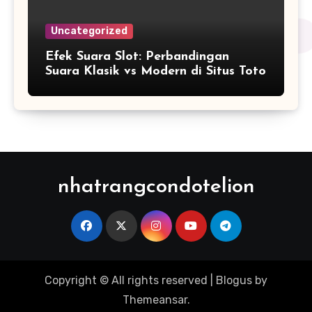
Uncategorized
Efek Suara Slot: Perbandingan
Suara Klasik vs Modern di Situs Toto
nhatrangcondotelion
Copyright © All rights reserved
|
Blogus
by
Themeansar
.