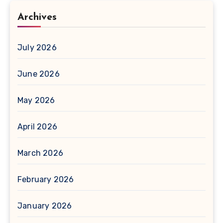
Archives
July 2026
June 2026
May 2026
April 2026
March 2026
February 2026
January 2026