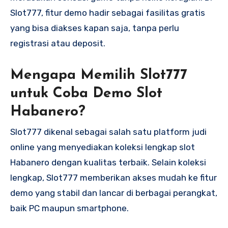
Slot777, fitur demo hadir sebagai fasilitas gratis
yang bisa diakses kapan saja, tanpa perlu
registrasi atau deposit.
Mengapa Memilih Slot777
untuk Coba Demo Slot
Habanero?
Slot777 dikenal sebagai salah satu platform judi
online yang menyediakan koleksi lengkap slot
Habanero dengan kualitas terbaik. Selain koleksi
lengkap, Slot777 memberikan akses mudah ke fitur
demo yang stabil dan lancar di berbagai perangkat,
baik PC maupun smartphone.