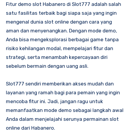
Fitur demo slot Habanero di Slot777 adalah salah
satu fasilitas terbaik bagi siapa saja yang ingin
mengenal dunia slot online dengan cara yang
aman dan menyenangkan. Dengan mode demo,
Anda bisa mengeksplorasi berbagai game tanpa
risiko kehilangan modal, mempelajari fitur dan
strategi, serta menambah kepercayaan diri
sebelum bermain dengan uang asli.
Slot777 sendiri memberikan akses mudah dan
layanan yang ramah bagi para pemain yang ingin
mencoba fitur ini. Jadi, jangan ragu untuk
memanfaatkan mode demo sebagai langkah awal
Anda dalam menjelajahi serunya permainan slot
online dari Habanero.