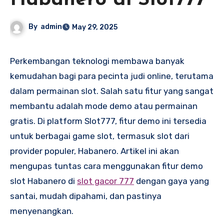
Habanero di Slot777
By
admin
May 29, 2025
Perkembangan teknologi membawa banyak
kemudahan bagi para pecinta judi online, terutama
dalam permainan slot. Salah satu fitur yang sangat
membantu adalah mode demo atau permainan
gratis. Di platform Slot777, fitur demo ini tersedia
untuk berbagai game slot, termasuk slot dari
provider populer, Habanero. Artikel ini akan
mengupas tuntas cara menggunakan fitur demo
slot Habanero di
slot gacor 777
dengan gaya yang
santai, mudah dipahami, dan pastinya
menyenangkan.