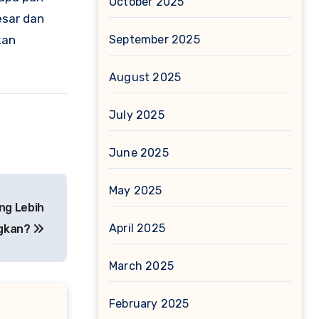
October 2025
esar dan
kan
September 2025
August 2025
July 2025
June 2025
May 2025
ang Lebih
April 2025
gkan?
March 2025
February 2025