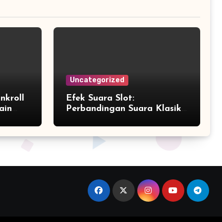
Uncategorized
nkroll
Efek Suara Slot:
ain
Perbandingan Suara Klasik
nesia
vs Modern di Situs Toto