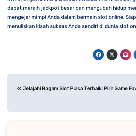
dapat meraih jackpot besar dan mengubah hidup mer
mengejar mimpi Anda dalam bermain slot online. Sia
menuliskan kisah sukses Anda sendiri di dunia slot 
Post
Jelajahi Ragam Slot Pulsa Terbaik: Pilih Game Fa
navigation