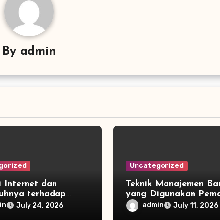
By
admin
gorized
Uncategorized
 Internet dan
Teknik Manajemen Ban
uhnya terhadap
yang Digunakan Pema
ay Slot Betwin188
Profesional Slot Indon
in
admin
July 24, 2026
July 11, 2026