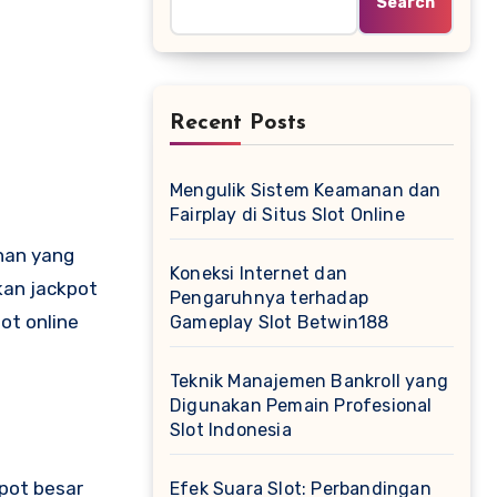
Search
Recent Posts
Mengulik Sistem Keamanan dan
Fairplay di Situs Slot Online
nan yang
Koneksi Internet dan
kan jackpot
Pengaruhnya terhadap
ot online
Gameplay Slot Betwin188
Teknik Manajemen Bankroll yang
Digunakan Pemain Profesional
Slot Indonesia
kpot besar
Efek Suara Slot: Perbandingan