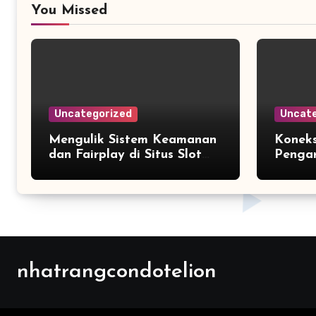
You Missed
Uncategorized
Uncate
Mengulik Sistem Keamanan
Koneks
dan Fairplay di Situs Slot
Penga
Online
Gamepl
nhatrangcondotelion