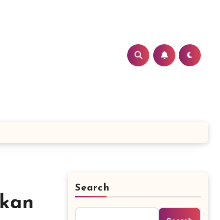
Search
gkan