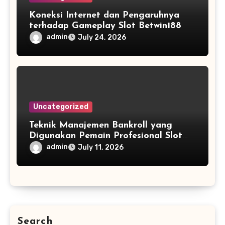
Koneksi Internet dan Pengaruhnya
terhadap Gameplay Slot Betwin188
admin
July 24, 2026
Uncategorized
Teknik Manajemen Bankroll yang
Digunakan Pemain Profesional Slot
Indonesia
admin
July 11, 2026
Search