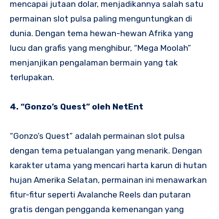
mencapai jutaan dolar, menjadikannya salah satu
permainan slot pulsa paling menguntungkan di
dunia. Dengan tema hewan-hewan Afrika yang
lucu dan grafis yang menghibur, “Mega Moolah”
menjanjikan pengalaman bermain yang tak
terlupakan.
4. “Gonzo’s Quest” oleh NetEnt
“Gonzo’s Quest” adalah permainan slot pulsa
dengan tema petualangan yang menarik. Dengan
karakter utama yang mencari harta karun di hutan
hujan Amerika Selatan, permainan ini menawarkan
fitur-fitur seperti Avalanche Reels dan putaran
gratis dengan pengganda kemenangan yang