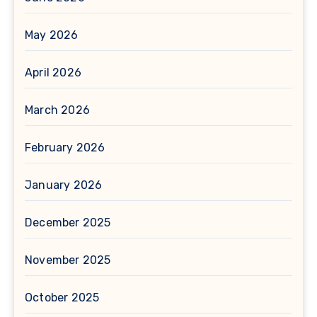
May 2026
April 2026
March 2026
February 2026
January 2026
December 2025
November 2025
October 2025