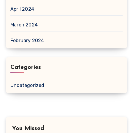
April 2024
March 2024
February 2024
Categories
Uncategorized
You Missed