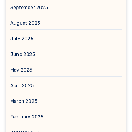
September 2025
August 2025
July 2025
June 2025
May 2025
April 2025
March 2025
February 2025