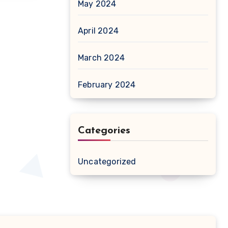
May 2024
April 2024
March 2024
February 2024
Categories
Uncategorized