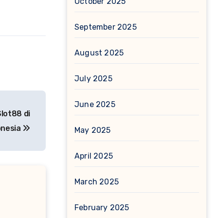
October 2025
September 2025
August 2025
July 2025
June 2025
lot88 di
onesia
May 2025
April 2025
March 2025
February 2025