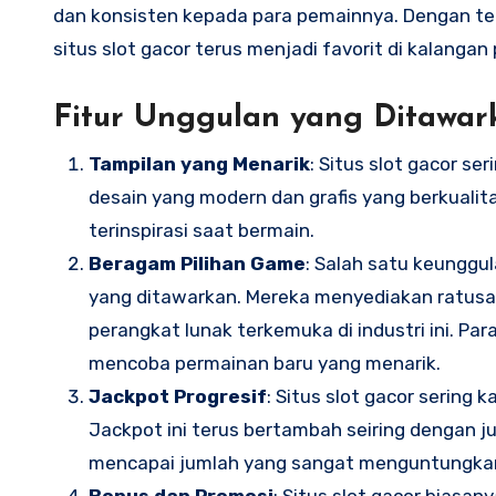
dan konsisten kepada para pemainnya. Dengan te
situs slot gacor terus menjadi favorit di kalangan
Fitur Unggulan yang Ditawar
Tampilan yang Menarik
: Situs slot gacor s
desain yang modern dan grafis yang berkualit
terinspirasi saat bermain.
Beragam Pilihan Game
: Salah satu keunggu
yang ditawarkan. Mereka menyediakan ratusan
perangkat lunak terkemuka di industri ini. 
mencoba permainan baru yang menarik.
Jackpot Progresif
: Situs slot gacor sering
Jackpot ini terus bertambah seiring dengan j
mencapai jumlah yang sangat menguntungka