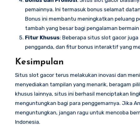
Bonus dan Promosi
: Situs slot gacor biasa
pemainnya. Ini termasuk bonus selamat datang
Bonus ini membantu meningkatkan peluang p
tambah yang besar bagi pengalaman bermain
Fitur Khusus
: Beberapa situs slot gacor jug
pengganda, dan fitur bonus interaktif yang 
Kesimpulan
Situs slot gacor terus melakukan inovasi dan m
menyediakan tampilan yang menarik, beragam pilih
khusus lainnya, situs ini berhasil menciptakan l
menguntungkan bagi para penggemarnya. Jika An
menguntungkan, jangan ragu untuk mencoba bermai
Indonesia.