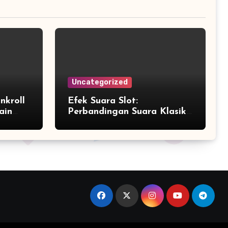
Uncategorized
nkroll
Efek Suara Slot:
ain
Perbandingan Suara Klasik
nesia
vs Modern di Situs Toto