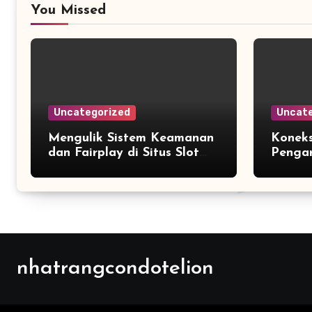
You Missed
Uncategorized
Uncate
Mengulik Sistem Keamanan
Koneks
dan Fairplay di Situs Slot
Penga
Online
Gamepl
nhatrangcondotelion