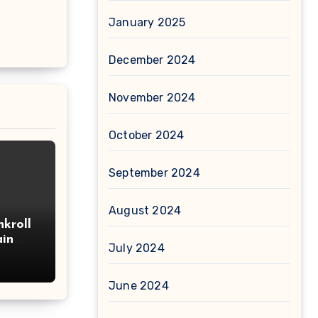
January 2025
December 2024
November 2024
October 2024
September 2024
August 2024
kroll
in
July 2024
esia
June 2024