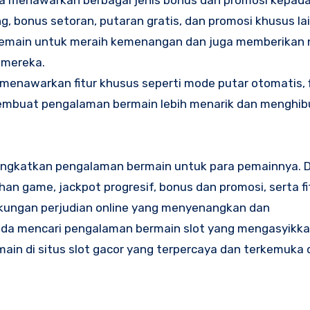
nya menawarkan berbagai jenis bonus dan promosi kepad
, bonus setoran, putaran gratis, dan promosi khusus la
emain untuk meraih kemenangan dan juga memberikan n
 mereka.
a menawarkan fitur khusus seperti mode putar otomatis, f
membuat pengalaman bermain lebih menarik dan menghibu
eningkatkan pengalaman bermain untuk para pemainnya.
an game, jackpot progresif, bonus dan promosi, serta fi
ingkungan perjudian online yang menyenangkan dan
da mencari pengalaman bermain slot yang mengasyikka
n di situs slot gacor yang terpercaya dan terkemuka 