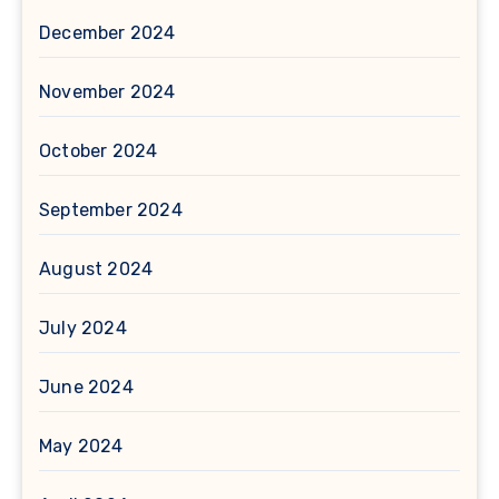
December 2024
November 2024
October 2024
September 2024
August 2024
July 2024
June 2024
May 2024