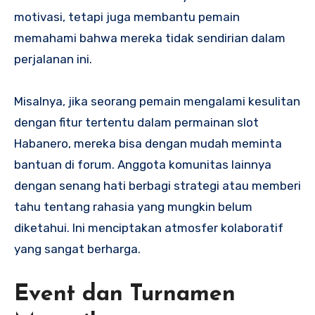
motivasi, tetapi juga membantu pemain
memahami bahwa mereka tidak sendirian dalam
perjalanan ini.
Misalnya, jika seorang pemain mengalami kesulitan
dengan fitur tertentu dalam permainan slot
Habanero, mereka bisa dengan mudah meminta
bantuan di forum. Anggota komunitas lainnya
dengan senang hati berbagi strategi atau memberi
tahu tentang rahasia yang mungkin belum
diketahui. Ini menciptakan atmosfer kolaboratif
yang sangat berharga.
Event dan Turnamen