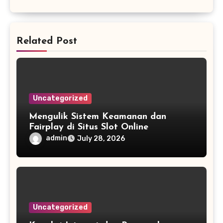
Related Post
Uncategorized
Mengulik Sistem Keamanan dan
Fairplay di Situs Slot Online
admin
July 28, 2026
Uncategorized