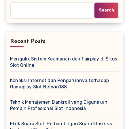
Search
Recent Posts
Mengulik Sistem Keamanan dan Fairplay di Situs
Slot Online
Koneksi Internet dan Pengaruhnya terhadap
Gameplay Slot Betwin188
Teknik Manajemen Bankroll yang Digunakan
Pemain Profesional Slot Indonesia
Efek Suara Slot: Perbandingan Suara Klasik vs