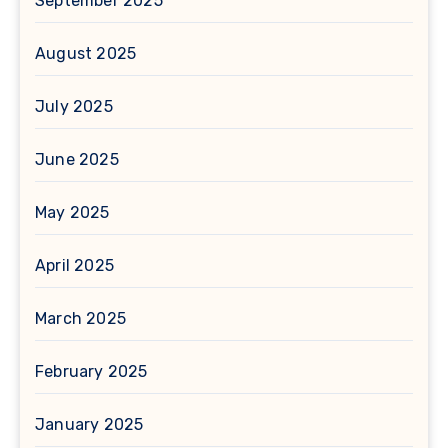
September 2025
August 2025
July 2025
June 2025
May 2025
April 2025
March 2025
February 2025
January 2025