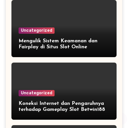
Uncategorized
Mengulik Sistem Keamanan dan
Fairplay di Situs Slot Online
Uncategorized
Koneksi Internet dan Pengaruhnya
terhadap Gameplay Slot Betwin188