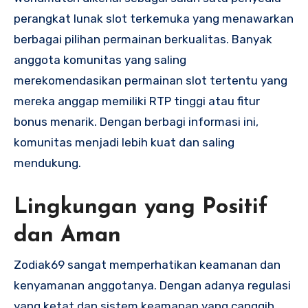
perangkat lunak slot terkemuka yang menawarkan
berbagai pilihan permainan berkualitas. Banyak
anggota komunitas yang saling
merekomendasikan permainan slot tertentu yang
mereka anggap memiliki RTP tinggi atau fitur
bonus menarik. Dengan berbagi informasi ini,
komunitas menjadi lebih kuat dan saling
mendukung.
Lingkungan yang Positif
dan Aman
Zodiak69 sangat memperhatikan keamanan dan
kenyamanan anggotanya. Dengan adanya regulasi
yang ketat dan sistem keamanan yang canggih,