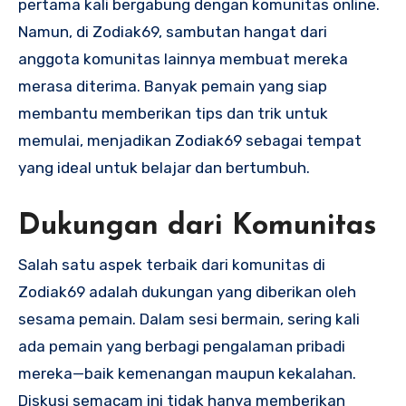
pertama kali bergabung dengan komunitas online.
Namun, di Zodiak69, sambutan hangat dari
anggota komunitas lainnya membuat mereka
merasa diterima. Banyak pemain yang siap
membantu memberikan tips dan trik untuk
memulai, menjadikan Zodiak69 sebagai tempat
yang ideal untuk belajar dan bertumbuh.
Dukungan dari Komunitas
Salah satu aspek terbaik dari komunitas di
Zodiak69 adalah dukungan yang diberikan oleh
sesama pemain. Dalam sesi bermain, sering kali
ada pemain yang berbagi pengalaman pribadi
mereka—baik kemenangan maupun kekalahan.
Diskusi semacam ini tidak hanya memberikan