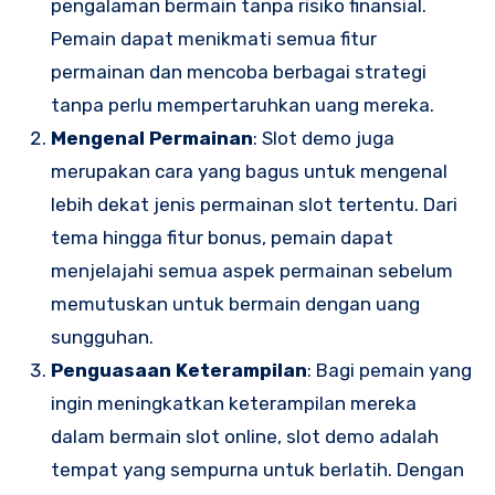
pengalaman bermain tanpa risiko finansial.
Pemain dapat menikmati semua fitur
permainan dan mencoba berbagai strategi
tanpa perlu mempertaruhkan uang mereka.
Mengenal Permainan
: Slot demo juga
merupakan cara yang bagus untuk mengenal
lebih dekat jenis permainan slot tertentu. Dari
tema hingga fitur bonus, pemain dapat
menjelajahi semua aspek permainan sebelum
memutuskan untuk bermain dengan uang
sungguhan.
Penguasaan Keterampilan
: Bagi pemain yang
ingin meningkatkan keterampilan mereka
dalam bermain slot online, slot demo adalah
tempat yang sempurna untuk berlatih. Dengan