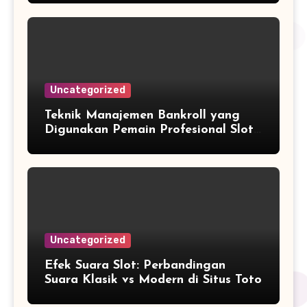
Uncategorized
Teknik Manajemen Bankroll yang
Digunakan Pemain Profesional Slot
Indonesia
Uncategorized
Efek Suara Slot: Perbandingan
Suara Klasik vs Modern di Situs Toto