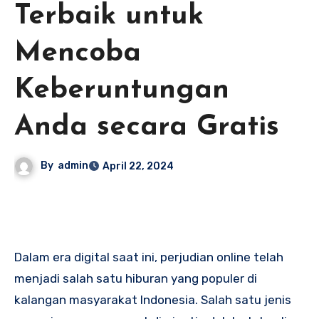
Terbaik untuk
Mencoba
Keberuntungan
Anda secara Gratis
By
admin
April 22, 2024
Dalam era digital saat ini, perjudian online telah
menjadi salah satu hiburan yang populer di
kalangan masyarakat Indonesia. Salah satu jenis