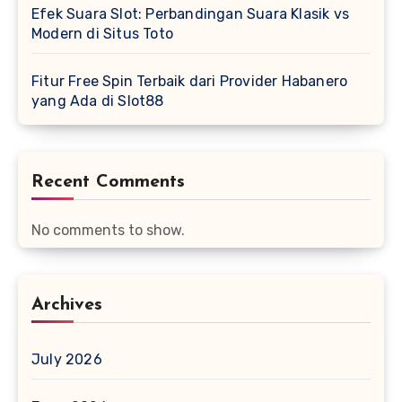
Efek Suara Slot: Perbandingan Suara Klasik vs
Modern di Situs Toto
Fitur Free Spin Terbaik dari Provider Habanero
yang Ada di Slot88
Recent Comments
No comments to show.
Archives
July 2026