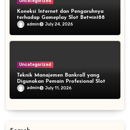
Uncategorized
Koneksi Internet dan Pengaruhnya
terhadap Gameplay Slot Betwin188
admin
July 24, 2026
Uncategorized
Teknik Manajemen Bankroll yang
Digunakan Pemain Profesional Slot
Indonesia
admin
July 11, 2026