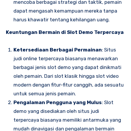
mencoba berbagai strategi dan taktik, pemain
dapat mengasah kemampuan mereka tanpa
harus khawatir tentang kehilangan uang.
Keuntungan Bermain di Slot Demo Terpercaya
Ketersediaan Berbagai Permainan
: Situs
judi online terpercaya biasanya menawarkan
berbagai jenis slot demo yang dapat dinikmati
oleh pemain. Dari slot klasik hingga slot video
modern dengan fitur-fitur canggih, ada sesuatu
untuk semua jenis pemain.
Pengalaman Pengguna yang Mulus
: Slot
demo yang disediakan oleh situs judi
terpercaya biasanya memiliki antarmuka yang
mudah dinavigasi dan pengalaman bermain