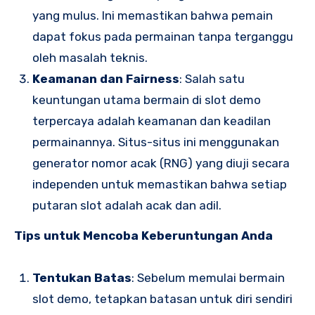
yang mulus. Ini memastikan bahwa pemain
dapat fokus pada permainan tanpa terganggu
oleh masalah teknis.
Keamanan dan Fairness
: Salah satu
keuntungan utama bermain di slot demo
terpercaya adalah keamanan dan keadilan
permainannya. Situs-situs ini menggunakan
generator nomor acak (RNG) yang diuji secara
independen untuk memastikan bahwa setiap
putaran slot adalah acak dan adil.
Tips untuk Mencoba Keberuntungan Anda
Tentukan Batas
: Sebelum memulai bermain
slot demo, tetapkan batasan untuk diri sendiri