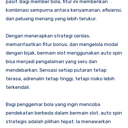
pasif. Bagi member bola, fitur ini memberikan
kombinasi sempurna antara kenyamanan, efisiensi,
dan peluang menang yang lebih terukur.
Dengan menerapkan strategi cerdas,
memanfaatkan fitur bonus, dan mengelola modal
dengan bijak, bermain slot menggunakan auto spin
bisa menjadi pengalaman yang seru dan
mendebarkan. Sensasi setiap putaran tetap
terasa, adrenalin tetap tinggi, tetapi risiko lebih
terkendali.
Bagi penggemar bola yang ingin mencoba
pendekatan berbeda dalam bermain slot, auto spin
strategis adalah pilihan tepat. Ia menawarkan