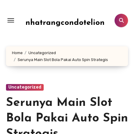
Skip
to
content
nhatrangcondotelion
Home
Uncategorized
Serunya Main Slot Bola Pakai Auto Spin Strategis
Uncategorized
Serunya Main Slot
Bola Pakai Auto Spin