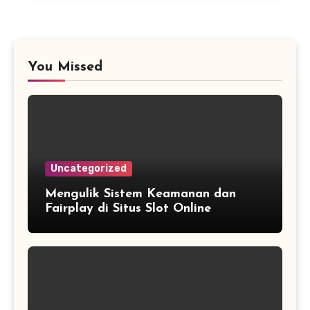
You Missed
Uncategorized
Mengulik Sistem Keamanan dan
Fairplay di Situs Slot Online