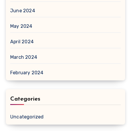
June 2024
May 2024
April 2024
March 2024
February 2024
Categories
Uncategorized