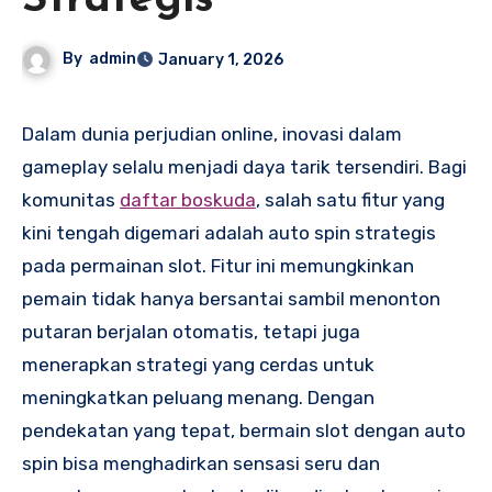
Strategis
By
admin
January 1, 2026
Dalam dunia perjudian online, inovasi dalam
gameplay selalu menjadi daya tarik tersendiri. Bagi
komunitas
daftar boskuda
, salah satu fitur yang
kini tengah digemari adalah auto spin strategis
pada permainan slot. Fitur ini memungkinkan
pemain tidak hanya bersantai sambil menonton
putaran berjalan otomatis, tetapi juga
menerapkan strategi yang cerdas untuk
meningkatkan peluang menang. Dengan
pendekatan yang tepat, bermain slot dengan auto
spin bisa menghadirkan sensasi seru dan