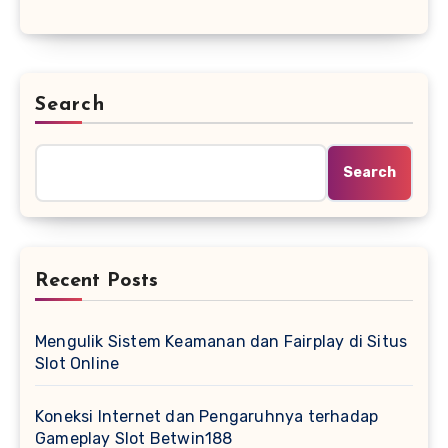
Search
Search
Recent Posts
Mengulik Sistem Keamanan dan Fairplay di Situs
Slot Online
Koneksi Internet dan Pengaruhnya terhadap
Gameplay Slot Betwin188