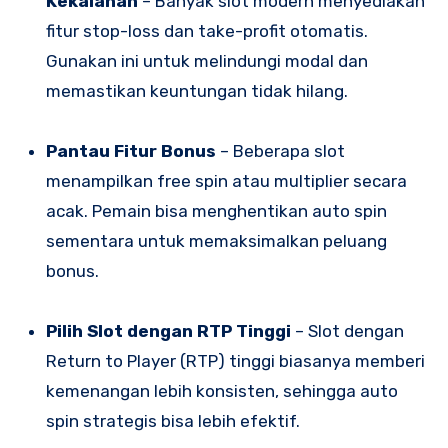
Kekalahan
– Banyak slot modern menyediakan
fitur stop-loss dan take-profit otomatis.
Gunakan ini untuk melindungi modal dan
memastikan keuntungan tidak hilang.
Pantau Fitur Bonus
– Beberapa slot
menampilkan free spin atau multiplier secara
acak. Pemain bisa menghentikan auto spin
sementara untuk memaksimalkan peluang
bonus.
Pilih Slot dengan RTP Tinggi
– Slot dengan
Return to Player (RTP) tinggi biasanya memberi
kemenangan lebih konsisten, sehingga auto
spin strategis bisa lebih efektif.