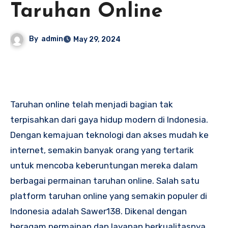
Taruhan Online
By
admin
May 29, 2024
Taruhan online telah menjadi bagian tak
terpisahkan dari gaya hidup modern di Indonesia.
Dengan kemajuan teknologi dan akses mudah ke
internet, semakin banyak orang yang tertarik
untuk mencoba keberuntungan mereka dalam
berbagai permainan taruhan online. Salah satu
platform taruhan online yang semakin populer di
Indonesia adalah Sawer138. Dikenal dengan
beragam permainan dan layanan berkualitasnya,