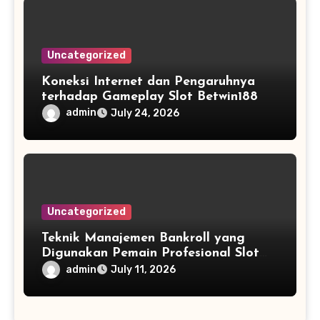
Uncategorized
Koneksi Internet dan Pengaruhnya
terhadap Gameplay Slot Betwin188
admin
July 24, 2026
Uncategorized
Teknik Manajemen Bankroll yang
Digunakan Pemain Profesional Slot
Indonesia
admin
July 11, 2026