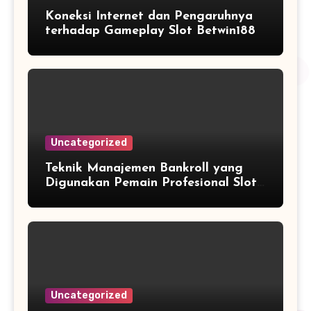
Koneksi Internet dan Pengaruhnya
terhadap Gameplay Slot Betwin188
Uncategorized
Teknik Manajemen Bankroll yang
Digunakan Pemain Profesional Slot
Indonesia
Uncategorized