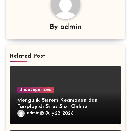
By
admin
Related Post
Uncategorized
Mengulik Sistem Keamanan dan
Fairplay di Situs Slot Online
admin
July 28, 2026