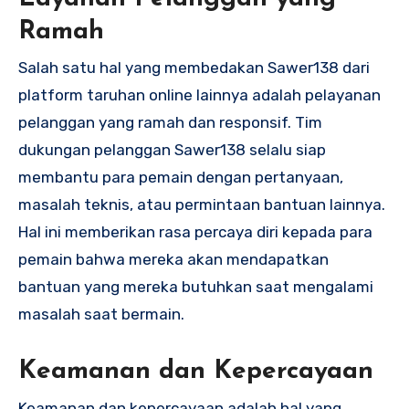
Ramah
Salah satu hal yang membedakan Sawer138 dari
platform taruhan online lainnya adalah pelayanan
pelanggan yang ramah dan responsif. Tim
dukungan pelanggan Sawer138 selalu siap
membantu para pemain dengan pertanyaan,
masalah teknis, atau permintaan bantuan lainnya.
Hal ini memberikan rasa percaya diri kepada para
pemain bahwa mereka akan mendapatkan
bantuan yang mereka butuhkan saat mengalami
masalah saat bermain.
Keamanan dan Kepercayaan
Keamanan dan kepercayaan adalah hal yang