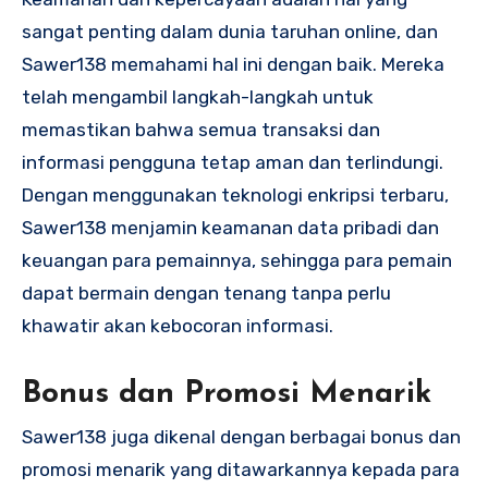
sangat penting dalam dunia taruhan online, dan
Sawer138 memahami hal ini dengan baik. Mereka
telah mengambil langkah-langkah untuk
memastikan bahwa semua transaksi dan
informasi pengguna tetap aman dan terlindungi.
Dengan menggunakan teknologi enkripsi terbaru,
Sawer138 menjamin keamanan data pribadi dan
keuangan para pemainnya, sehingga para pemain
dapat bermain dengan tenang tanpa perlu
khawatir akan kebocoran informasi.
Bonus dan Promosi Menarik
Sawer138 juga dikenal dengan berbagai bonus dan
promosi menarik yang ditawarkannya kepada para