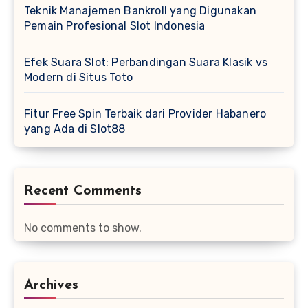
Teknik Manajemen Bankroll yang Digunakan
Pemain Profesional Slot Indonesia
Efek Suara Slot: Perbandingan Suara Klasik vs
Modern di Situs Toto
Fitur Free Spin Terbaik dari Provider Habanero
yang Ada di Slot88
Recent Comments
No comments to show.
Archives