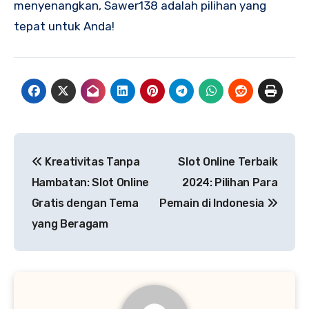
menyenangkan, Sawer138 adalah pilihan yang
tepat untuk Anda!
Post
Kreativitas Tanpa
Slot Online Terbaik
navigation
Hambatan: Slot Online
2024: Pilihan Para
Gratis dengan Tema
Pemain di Indonesia
yang Beragam