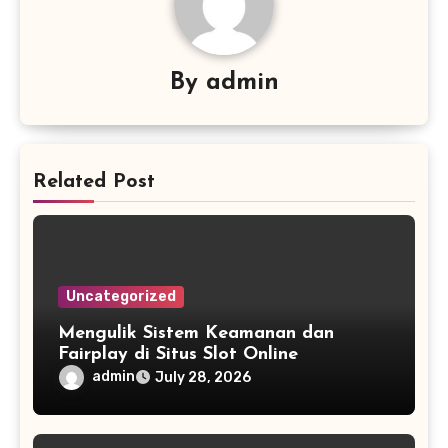
By
admin
Related Post
Uncategorized
Mengulik Sistem Keamanan dan
Fairplay di Situs Slot Online
admin
July 28, 2026