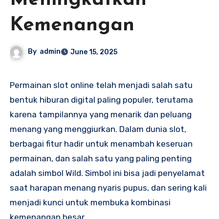
Meningkatkan
Kemenangan
By
admin
June 15, 2025
Permainan slot online telah menjadi salah satu
bentuk hiburan digital paling populer, terutama
karena tampilannya yang menarik dan peluang
menang yang menggiurkan. Dalam dunia slot,
berbagai fitur hadir untuk menambah keseruan
permainan, dan salah satu yang paling penting
adalah simbol Wild. Simbol ini bisa jadi penyelamat
saat harapan menang nyaris pupus, dan sering kali
menjadi kunci untuk membuka kombinasi
kemenangan besar.