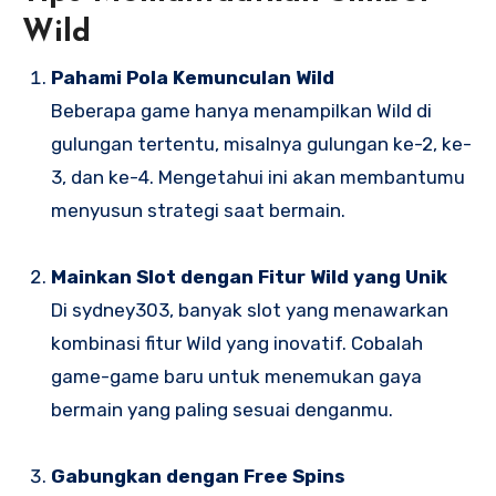
Wild
Pahami Pola Kemunculan Wild
Beberapa game hanya menampilkan Wild di
gulungan tertentu, misalnya gulungan ke-2, ke-
3, dan ke-4. Mengetahui ini akan membantumu
menyusun strategi saat bermain.
Mainkan Slot dengan Fitur Wild yang Unik
Di sydney303, banyak slot yang menawarkan
kombinasi fitur Wild yang inovatif. Cobalah
game-game baru untuk menemukan gaya
bermain yang paling sesuai denganmu.
Gabungkan dengan Free Spins