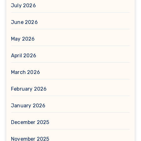
July 2026
June 2026
May 2026
April 2026
March 2026
February 2026
January 2026
December 2025
November 2025