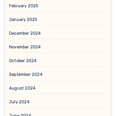
February 2025
January 2025
December 2024
November 2024
October 2024
September 2024
August 2024
July 2024
June 2024