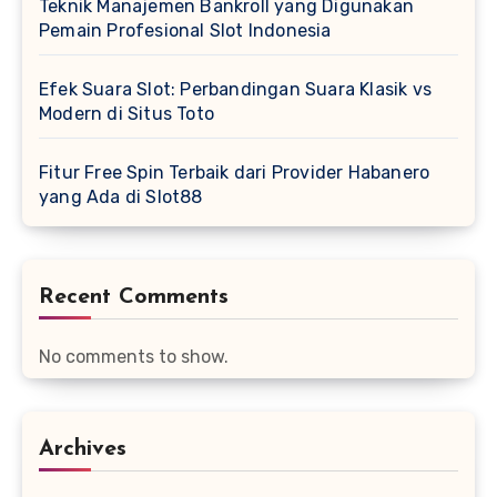
Teknik Manajemen Bankroll yang Digunakan
Pemain Profesional Slot Indonesia
Efek Suara Slot: Perbandingan Suara Klasik vs
Modern di Situs Toto
Fitur Free Spin Terbaik dari Provider Habanero
yang Ada di Slot88
Recent Comments
No comments to show.
Archives