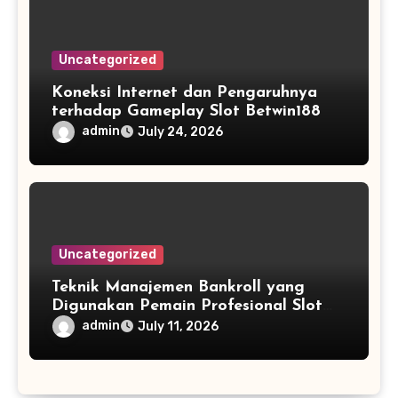
Uncategorized
Koneksi Internet dan Pengaruhnya
terhadap Gameplay Slot Betwin188
admin
July 24, 2026
Uncategorized
Teknik Manajemen Bankroll yang
Digunakan Pemain Profesional Slot
Indonesia
admin
July 11, 2026