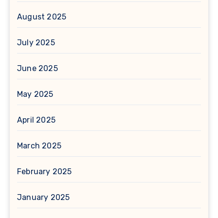
August 2025
July 2025
June 2025
May 2025
April 2025
March 2025
February 2025
January 2025