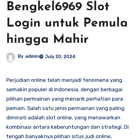
Bengkel6969 Slot
Login untuk Pemula
hingga Mahir
By
admin
July 20, 2024
Perjudian online telah menjadi fenomena yang
semakin populer di Indonesia, dengan berbagai
pilihan permainan yang menarik perhatian para
pemain. Salah satu jenis permainan yang paling
diminati adalah slot online, yang menawarkan
kombinasi antara keberuntungan dan strategi. Di
tengah banyaknya pilihan situs judi online,