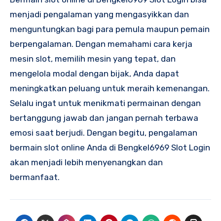
menjadi pengalaman yang mengasyikkan dan
menguntungkan bagi para pemula maupun pemain
berpengalaman. Dengan memahami cara kerja
mesin slot, memilih mesin yang tepat, dan
mengelola modal dengan bijak, Anda dapat
meningkatkan peluang untuk meraih kemenangan.
Selalu ingat untuk menikmati permainan dengan
bertanggung jawab dan jangan pernah terbawa
emosi saat berjudi. Dengan begitu, pengalaman
bermain slot online Anda di Bengkel6969 Slot Login
akan menjadi lebih menyenangkan dan
bermanfaat.