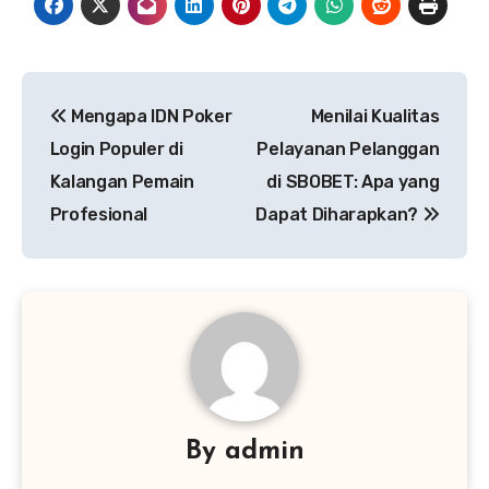
Post
Mengapa IDN Poker
Menilai Kualitas
navigation
Login Populer di
Pelayanan Pelanggan
Kalangan Pemain
di SBOBET: Apa yang
Profesional
Dapat Diharapkan?
By
admin