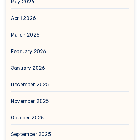
May 2026
April 2026
March 2026
February 2026
January 2026
December 2025
November 2025
October 2025
September 2025