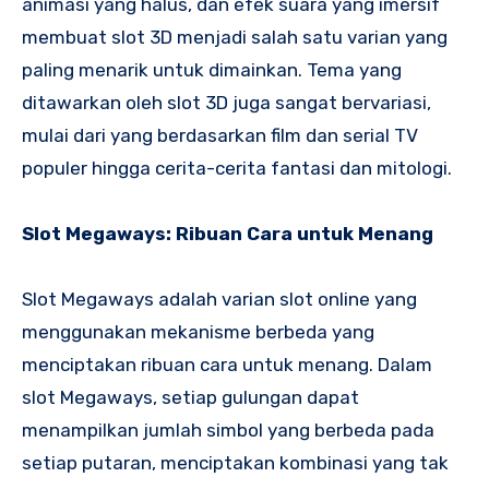
animasi yang halus, dan efek suara yang imersif
membuat slot 3D menjadi salah satu varian yang
paling menarik untuk dimainkan. Tema yang
ditawarkan oleh slot 3D juga sangat bervariasi,
mulai dari yang berdasarkan film dan serial TV
populer hingga cerita-cerita fantasi dan mitologi.
Slot Megaways: Ribuan Cara untuk Menang
Slot Megaways adalah varian slot online yang
menggunakan mekanisme berbeda yang
menciptakan ribuan cara untuk menang. Dalam
slot Megaways, setiap gulungan dapat
menampilkan jumlah simbol yang berbeda pada
setiap putaran, menciptakan kombinasi yang tak