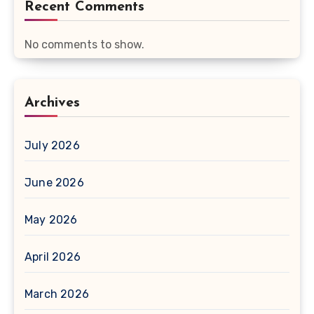
Recent Comments
No comments to show.
Archives
July 2026
June 2026
May 2026
April 2026
March 2026