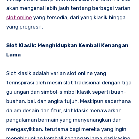
akan mengenal lebih jauh tentang berbagai varian
slot online
yang tersedia, dari yang klasik hingga
yang progresif.
Slot Klasik: Menghidupkan Kembali Kenangan
Lama
Slot klasik adalah varian slot online yang
terinspirasi oleh mesin slot tradisional dengan tiga
gulungan dan simbol-simbol klasik seperti buah-
buahan, bel, dan angka tujuh. Meskipun sederhana
dalam desain dan fitur, slot klasik menawarkan
pengalaman bermain yang menyenangkan dan
mengasyikkan, terutama bagi mereka yang ingin
menghidupkan kembali kenangan lama dari kasino