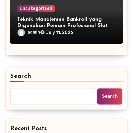
Uncategorized
Teknik Manajemen Bankroll yang
Digunakan Pemain Profesional Slot
Indonesia
admin
July 11, 2026
Search
Search
Recent Posts