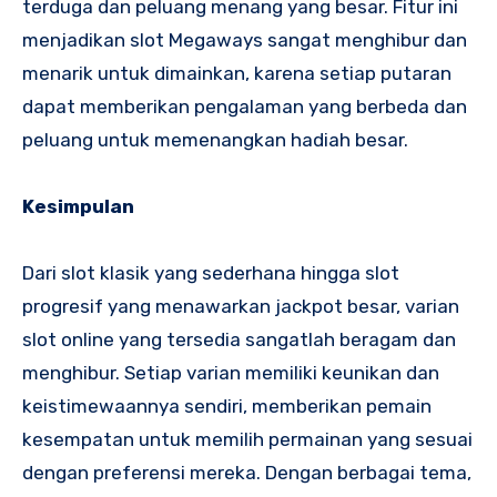
terduga dan peluang menang yang besar. Fitur ini
menjadikan slot Megaways sangat menghibur dan
menarik untuk dimainkan, karena setiap putaran
dapat memberikan pengalaman yang berbeda dan
peluang untuk memenangkan hadiah besar.
Kesimpulan
Dari slot klasik yang sederhana hingga slot
progresif yang menawarkan jackpot besar, varian
slot online yang tersedia sangatlah beragam dan
menghibur. Setiap varian memiliki keunikan dan
keistimewaannya sendiri, memberikan pemain
kesempatan untuk memilih permainan yang sesuai
dengan preferensi mereka. Dengan berbagai tema,