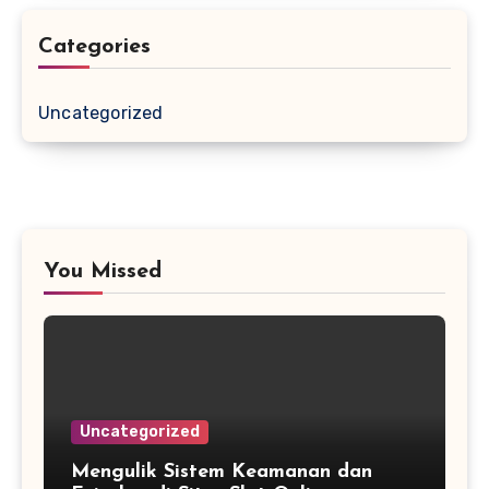
Categories
Uncategorized
You Missed
Uncategorized
Mengulik Sistem Keamanan dan