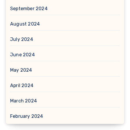
September 2024
August 2024
July 2024
June 2024
May 2024
April 2024
March 2024
February 2024