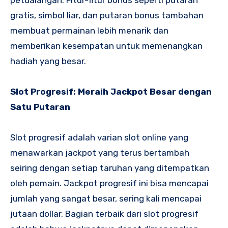
petualangan. Fitur-fitur bonus seperti putaran
gratis, simbol liar, dan putaran bonus tambahan
membuat permainan lebih menarik dan
memberikan kesempatan untuk memenangkan
hadiah yang besar.
Slot Progresif: Meraih Jackpot Besar dengan
Satu Putaran
Slot progresif adalah varian slot online yang
menawarkan jackpot yang terus bertambah
seiring dengan setiap taruhan yang ditempatkan
oleh pemain. Jackpot progresif ini bisa mencapai
jumlah yang sangat besar, sering kali mencapai
jutaan dollar. Bagian terbaik dari slot progresif