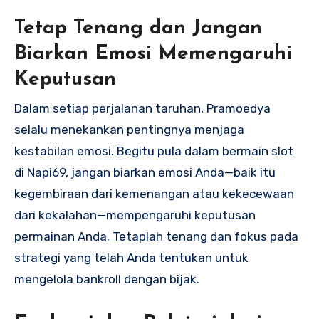
Tetap Tenang dan Jangan
Biarkan Emosi Memengaruhi
Keputusan
Dalam setiap perjalanan taruhan, Pramoedya
selalu menekankan pentingnya menjaga
kestabilan emosi. Begitu pula dalam bermain slot
di Napi69, jangan biarkan emosi Anda—baik itu
kegembiraan dari kemenangan atau kekecewaan
dari kekalahan—mempengaruhi keputusan
permainan Anda. Tetaplah tenang dan fokus pada
strategi yang telah Anda tentukan untuk
mengelola bankroll dengan bijak.