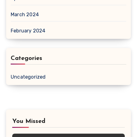
March 2024
February 2024
Categories
Uncategorized
You Missed