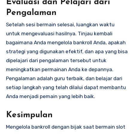
Evaluasi dan Pelajari dari
Pengalaman
Setelah sesi bermain selesai, luangkan waktu
untuk mengevaluasi hasilnya. Tinjau kembali
bagaimana Anda mengelola bankroll Anda, apakah
strategi yang digunakan efektif, dan apa yang bisa
dipelajari dari pengalaman tersebut untuk
meningkatkan permainan Anda ke depannya.
Pengalaman adalah guru terbaik, dan belajar dari
setiap langkah yang telah dilalui dapat membantu
Anda menjadi pemain yang lebih baik.
Kesimpulan
Mengelola bankroll dengan bijak saat bermain slot