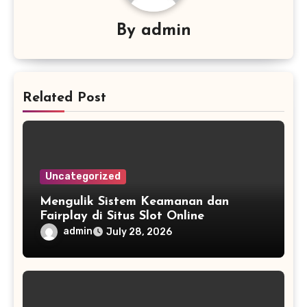
By
admin
Related Post
Uncategorized
Mengulik Sistem Keamanan dan
Fairplay di Situs Slot Online
admin
July 28, 2026