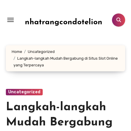
Skip
to
content
nhatrangcondotelion
Home
Uncategorized
Langkah-langkah Mudah Bergabung di Situs Slot Online
yang Terpercaya
Uncategorized
Langkah-langkah
Mudah Bergabung