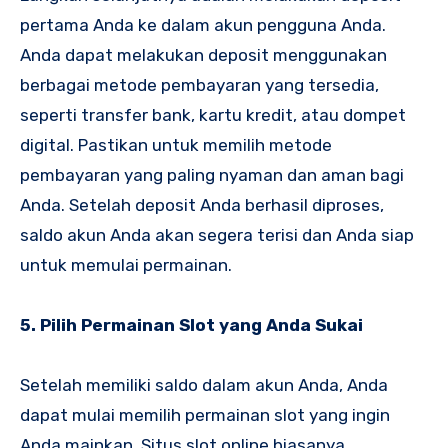
pertama Anda ke dalam akun pengguna Anda.
Anda dapat melakukan deposit menggunakan
berbagai metode pembayaran yang tersedia,
seperti transfer bank, kartu kredit, atau dompet
digital. Pastikan untuk memilih metode
pembayaran yang paling nyaman dan aman bagi
Anda. Setelah deposit Anda berhasil diproses,
saldo akun Anda akan segera terisi dan Anda siap
untuk memulai permainan.
5. Pilih Permainan Slot yang Anda Sukai
Setelah memiliki saldo dalam akun Anda, Anda
dapat mulai memilih permainan slot yang ingin
Anda mainkan. Situs slot online biasanya