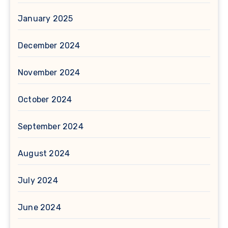
January 2025
December 2024
November 2024
October 2024
September 2024
August 2024
July 2024
June 2024