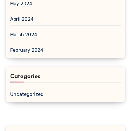
May 2024
April 2024
March 2024
February 2024
Categories
Uncategorized