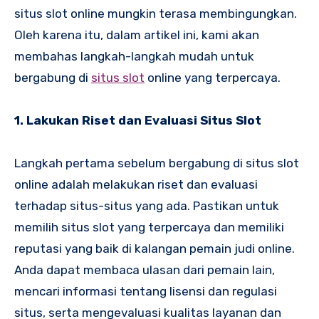
situs slot online mungkin terasa membingungkan.
Oleh karena itu, dalam artikel ini, kami akan
membahas langkah-langkah mudah untuk
bergabung di
situs slot
online yang terpercaya.
1. Lakukan Riset dan Evaluasi Situs Slot
Langkah pertama sebelum bergabung di situs slot
online adalah melakukan riset dan evaluasi
terhadap situs-situs yang ada. Pastikan untuk
memilih situs slot yang terpercaya dan memiliki
reputasi yang baik di kalangan pemain judi online.
Anda dapat membaca ulasan dari pemain lain,
mencari informasi tentang lisensi dan regulasi
situs, serta mengevaluasi kualitas layanan dan