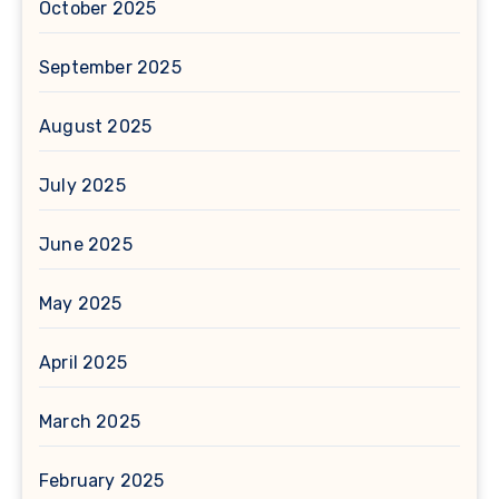
October 2025
September 2025
August 2025
July 2025
June 2025
May 2025
April 2025
March 2025
February 2025