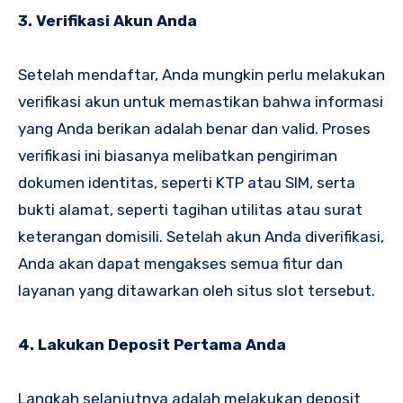
3. Verifikasi Akun Anda
Setelah mendaftar, Anda mungkin perlu melakukan
verifikasi akun untuk memastikan bahwa informasi
yang Anda berikan adalah benar dan valid. Proses
verifikasi ini biasanya melibatkan pengiriman
dokumen identitas, seperti KTP atau SIM, serta
bukti alamat, seperti tagihan utilitas atau surat
keterangan domisili. Setelah akun Anda diverifikasi,
Anda akan dapat mengakses semua fitur dan
layanan yang ditawarkan oleh situs slot tersebut.
4. Lakukan Deposit Pertama Anda
Langkah selanjutnya adalah melakukan deposit