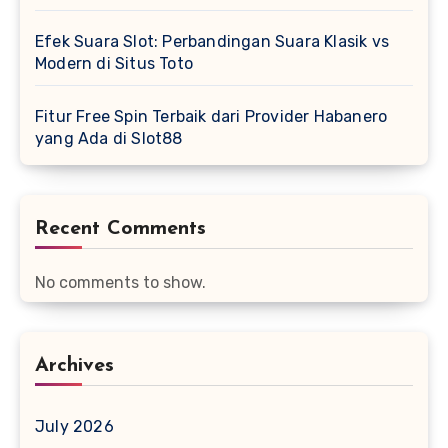
Efek Suara Slot: Perbandingan Suara Klasik vs
Modern di Situs Toto
Fitur Free Spin Terbaik dari Provider Habanero
yang Ada di Slot88
Recent Comments
No comments to show.
Archives
July 2026