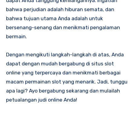
dapat Anda tanggung kehilangannya. Ingatlah
bahwa perjudian adalah hiburan semata, dan
bahwa tujuan utama Anda adalah untuk
bersenang-senang dan menikmati pengalaman
bermain.
Dengan mengikuti langkah-langkah di atas, Anda
dapat dengan mudah bergabung di situs slot
online yang terpercaya dan menikmati berbagai
macam permainan slot yang menarik. Jadi, tunggu
apa lagi? Ayo bergabung sekarang dan mulailah
petualangan judi online Anda!