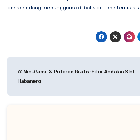
besar sedang menunggumu di balik peti misterius at
Post
Mini‑Game & Putaran Gratis: Fitur Andalan Slot
navigation
Habanero