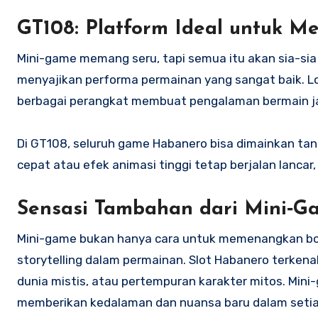
GT108: Platform Ideal untuk 
Mini-game memang seru, tapi semua itu akan sia-sia
menyajikan performa permainan yang sangat baik. Loa
berbagai perangkat membuat pengalaman bermain ja
Di GT108, seluruh game Habanero bisa dimainkan ta
cepat atau efek animasi tinggi tetap berjalan lanca
Sensasi Tambahan dari Mini‑G
Mini-game bukan hanya cara untuk memenangkan bo
storytelling dalam permainan. Slot Habanero terkena
dunia mistis, atau pertempuran karakter mitos. Mini
memberikan kedalaman dan nuansa baru dalam setiap