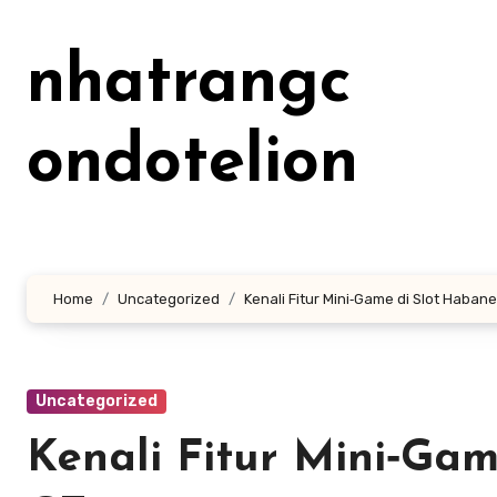
Skip
to
nhatrangc
content
ondotelion
Home
Uncategorized
Kenali Fitur Mini‑Game di Slot Haban
Uncategorized
Kenali Fitur Mini‑Gam