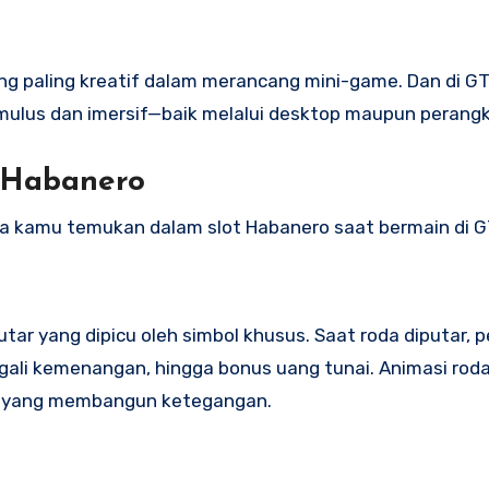
ang paling kreatif dalam merancang mini-game. Dan di G
ulus dan imersif—baik melalui desktop maupun perangk
 Habanero
sa kamu temukan dalam slot Habanero saat bermain di G
tar yang dipicu oleh simbol khusus. Saat roda diputar, 
ngali kemenangan, hingga bonus uang tunai. Animasi rod
ra yang membangun ketegangan.