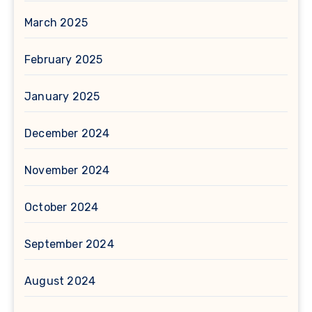
March 2025
February 2025
January 2025
December 2024
November 2024
October 2024
September 2024
August 2024