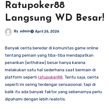
Ratupoker88
Langsung WD Besar!
By
admin
April 26, 2026
Banyak cerita beredar di komunitas game online
tentang pemain yang tiba-tiba mendapatkan
penarikan (withdraw) besar hanya karena
melakukan satu hal sederhana saat bermain di
platform seperti
ratupoker88
. Tentu saja, cerita
seperti ini sering terdengar sensasional, tapi di
balik itu ada banyak faktor yang sebenarnya perlu
dipahami dengan lebih realistis.