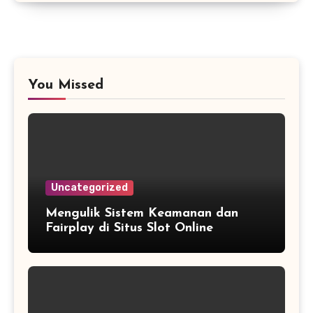
You Missed
Uncategorized
Mengulik Sistem Keamanan dan
Fairplay di Situs Slot Online