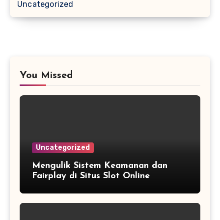
Uncategorized
You Missed
Uncategorized
Mengulik Sistem Keamanan dan
Fairplay di Situs Slot Online