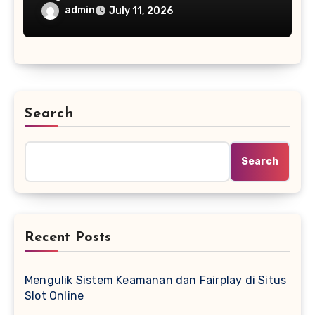
Indonesia
admin
July 11, 2026
Search
Search
Recent Posts
Mengulik Sistem Keamanan dan Fairplay di Situs
Slot Online