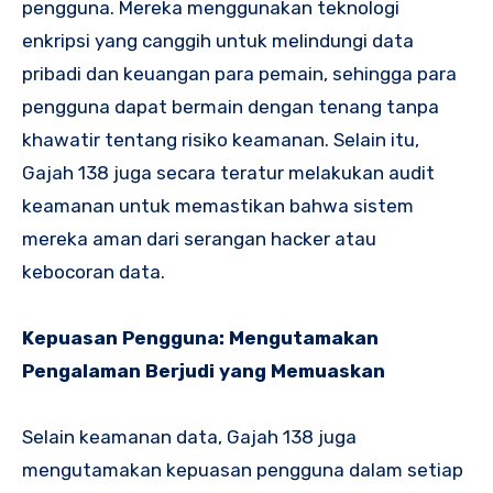
pengguna. Mereka menggunakan teknologi
enkripsi yang canggih untuk melindungi data
pribadi dan keuangan para pemain, sehingga para
pengguna dapat bermain dengan tenang tanpa
khawatir tentang risiko keamanan. Selain itu,
Gajah 138 juga secara teratur melakukan audit
keamanan untuk memastikan bahwa sistem
mereka aman dari serangan hacker atau
kebocoran data.
Kepuasan Pengguna: Mengutamakan
Pengalaman Berjudi yang Memuaskan
Selain keamanan data, Gajah 138 juga
mengutamakan kepuasan pengguna dalam setiap