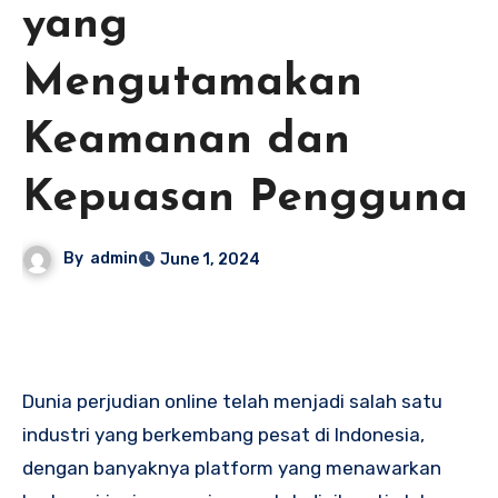
yang
Mengutamakan
Keamanan dan
Kepuasan Pengguna
By
admin
June 1, 2024
Dunia perjudian online telah menjadi salah satu
industri yang berkembang pesat di Indonesia,
dengan banyaknya platform yang menawarkan