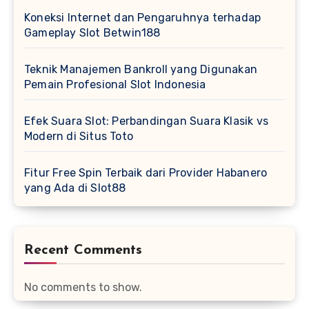
Koneksi Internet dan Pengaruhnya terhadap
Gameplay Slot Betwin188
Teknik Manajemen Bankroll yang Digunakan
Pemain Profesional Slot Indonesia
Efek Suara Slot: Perbandingan Suara Klasik vs
Modern di Situs Toto
Fitur Free Spin Terbaik dari Provider Habanero
yang Ada di Slot88
Recent Comments
No comments to show.