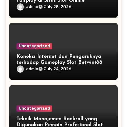
Fairplay di Situs Slot Online
admin
July 28, 2026
Uncategorized
Koneksi Internet dan Pengaruhnya
terhadap Gameplay Slot Betwin188
admin
July 24, 2026
Uncategorized
Teknik Manajemen Bankroll yang
Digunakan Pemain Profesional Slot