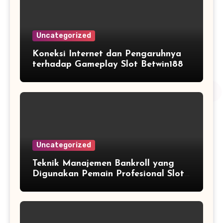
Uncategorized
Koneksi Internet dan Pengaruhnya
terhadap Gameplay Slot Betwin188
Uncategorized
Teknik Manajemen Bankroll yang
Digunakan Pemain Profesional Slot
Indonesia