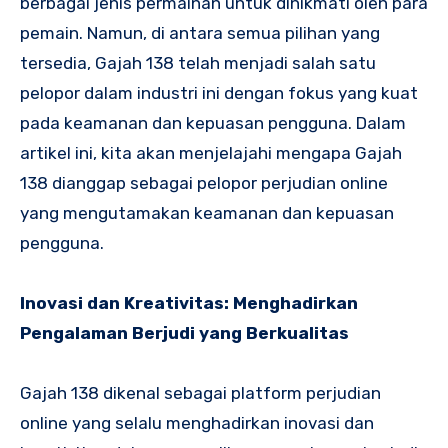
berbagai jenis permainan untuk dinikmati oleh para
pemain. Namun, di antara semua pilihan yang
tersedia, Gajah 138 telah menjadi salah satu
pelopor dalam industri ini dengan fokus yang kuat
pada keamanan dan kepuasan pengguna. Dalam
artikel ini, kita akan menjelajahi mengapa Gajah
138 dianggap sebagai pelopor perjudian online
yang mengutamakan keamanan dan kepuasan
pengguna.
Inovasi dan Kreativitas: Menghadirkan
Pengalaman Berjudi yang Berkualitas
Gajah 138 dikenal sebagai platform perjudian
online yang selalu menghadirkan inovasi dan