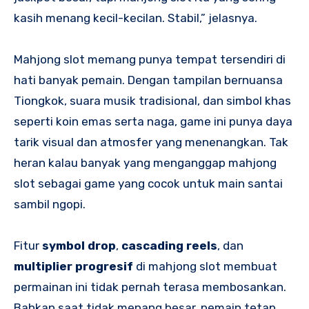
kasih menang kecil-kecilan. Stabil,” jelasnya.
Mahjong slot memang punya tempat tersendiri di
hati banyak pemain. Dengan tampilan bernuansa
Tiongkok, suara musik tradisional, dan simbol khas
seperti koin emas serta naga, game ini punya daya
tarik visual dan atmosfer yang menenangkan. Tak
heran kalau banyak yang menganggap mahjong
slot sebagai game yang cocok untuk main santai
sambil ngopi.
Fitur
symbol drop
,
cascading reels
, dan
multiplier progresif
di mahjong slot membuat
permainan ini tidak pernah terasa membosankan.
Bahkan saat tidak menang besar, pemain tetap