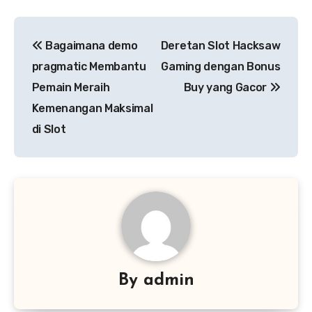
Post
Bagaimana demo
Deretan Slot Hacksaw
navigation
pragmatic Membantu
Gaming dengan Bonus
Pemain Meraih
Buy yang Gacor
Kemenangan Maksimal
di Slot
By
admin