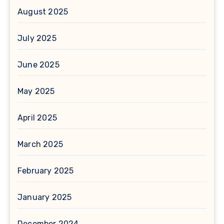
August 2025
July 2025
June 2025
May 2025
April 2025
March 2025
February 2025
January 2025
December 2024