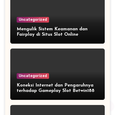
Uncategorized
Mengulik Sistem Keamanan dan
Fairplay di Situs Slot Online
Uncategorized
Koneksi Internet dan Pengaruhnya
terhadap Gameplay Slot Betwin188