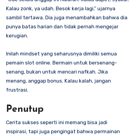
Kalau zonk, ya udah. Besok kerja lagi,” ujarnya
sambil tertawa. Dia juga menambahkan bahwa dia
punya batas harian dan tidak pernah mengejar
kerugian.
Inilah mindset yang seharusnya dimiliki semua
pemain slot online. Bermain untuk bersenang-
senang, bukan untuk mencari nafkah. Jika
menang, anggap bonus. Kalau kalah, jangan
frustrasi.
Penutup
Cerita sukses seperti ini memang bisa jadi
inspirasi, tapi juga pengingat bahwa permainan