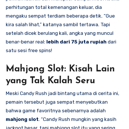
perhitungan total kemenangan keluar, dia
mengaku sempat terdiam beberapa detik. “Gue
kira salah lihat,” katanya sambil tertawa. Tapi
setelah dicek berulang kali, angka yang muncul
benar-benar real:
lebih dari 75 juta rupiah
dari
satu sesi free spins!
Mahjong Slot: Kisah Lain
yang Tak Kalah Seru
Meski Candy Rush jadi bintang utama di cerita ini,
pemain tersebut juga sempat menyebutkan
bahwa game favoritnya sebenarnya adalah
mahjong slot
. “Candy Rush mungkin yang kasih
jackpot besar, tapi mahjong slot itu yang sering