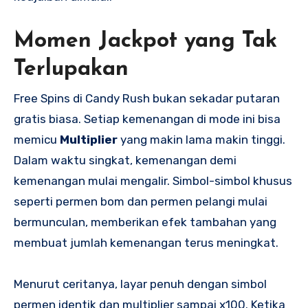
Momen Jackpot yang Tak
Terlupakan
Free Spins di Candy Rush bukan sekadar putaran
gratis biasa. Setiap kemenangan di mode ini bisa
memicu
Multiplier
yang makin lama makin tinggi.
Dalam waktu singkat, kemenangan demi
kemenangan mulai mengalir. Simbol-simbol khusus
seperti permen bom dan permen pelangi mulai
bermunculan, memberikan efek tambahan yang
membuat jumlah kemenangan terus meningkat.
Menurut ceritanya, layar penuh dengan simbol
permen identik dan multiplier sampai x100. Ketika