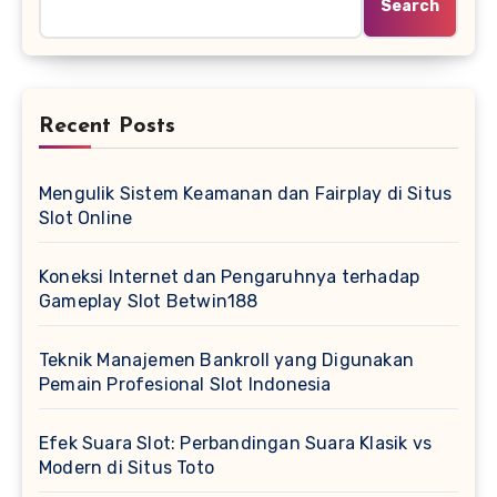
Search
Recent Posts
Mengulik Sistem Keamanan dan Fairplay di Situs
Slot Online
Koneksi Internet dan Pengaruhnya terhadap
Gameplay Slot Betwin188
Teknik Manajemen Bankroll yang Digunakan
Pemain Profesional Slot Indonesia
Efek Suara Slot: Perbandingan Suara Klasik vs
Modern di Situs Toto