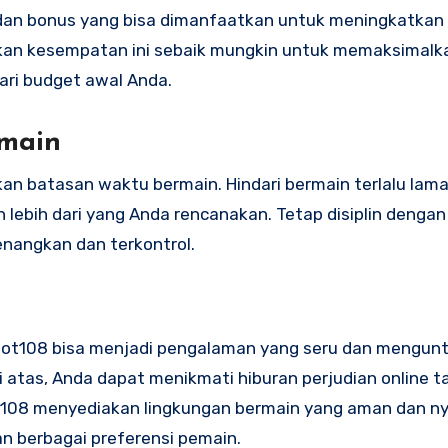
an bonus yang bisa dimanfaatkan untuk meningkatkan n
kan kesempatan ini sebaik mungkin untuk memaksimalk
ri budget awal Anda.
rmain
an batasan waktu bermain. Hindari bermain terlalu lama
lebih dari yang Anda rencanakan. Tetap disiplin denga
nangkan dan terkontrol.
kpot108 bisa menjadi pengalaman yang seru dan mengunt
i atas, Anda dapat menikmati hiburan perjudian online 
ot108 menyediakan lingkungan bermain yang aman dan 
n berbagai preferensi pemain.