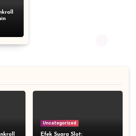
kroll
in
esia
Uncategorized
nkroll
Efek Suara Slot: