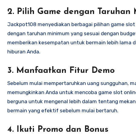
2. Pilih Game dengan Taruhan
Jackpot108 menyediakan berbagai pilihan game slot
dengan taruhan minimum yang sesuai dengan budget
memberikan kesempatan untuk bermain lebih lama 
hiburan Anda.
3. Manfaatkan Fitur Demo
Sebelum mulai mempertaruhkan uang sungguhan, manf
memungkinkan Anda untuk mencoba game slot online t
berguna untuk mengenal lebih dalam tentang mekani
bermain yang efektif sebelum mulai bertaruh.
4. Ikuti Promo dan Bonus