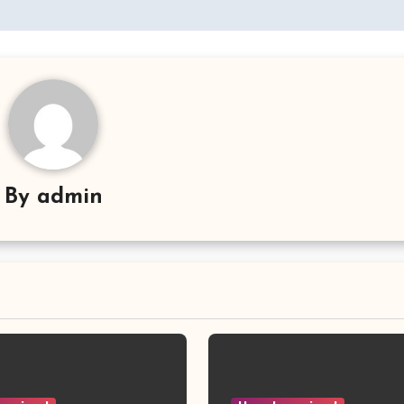
By
admin