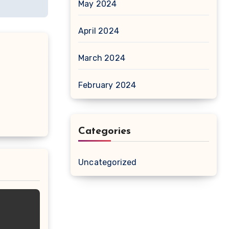
May 2024
April 2024
March 2024
February 2024
Categories
Uncategorized