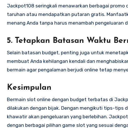
Jackpot108 seringkali menawarkan berbagai promo d
taruhan atau mendapatkan putaran gratis. Manfaat
menang Anda tanpa harus menambah pengeluaran da
5. Tetapkan Batasan Waktu Be
Selain batasan budget, penting juga untuk menetapk
membuat Anda kehilangan kendali dan menghabiskan 
bermain agar pengalaman berjudi online tetap menye
Kesimpulan
Bermain slot online dengan budget terbatas di Jac
dilakukan dengan bijak. Dengan mengikuti tips-tips d
khawatir akan pengeluaran yang berlebihan. Jackp
dengan berbagai pilihan game slot yang sesuai denga