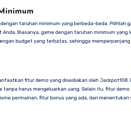
 Minimum
 dengan taruhan minimum yang berbeda-beda. Pilihlah 
 Anda. Biasanya, game dengan taruhan minimum yang l
dengan budget yang terbatas, sehingga memperpanjang
aatkan fitur demo yang disediakan oleh Jackpot108. Fi
anpa harus mengeluarkan uang. Selain itu, fitur demo
sme permainan, fitur bonus yang ada, dan menentukan 