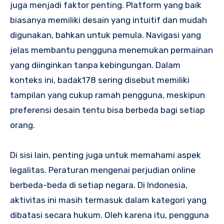
juga menjadi faktor penting. Platform yang baik
biasanya memiliki desain yang intuitif dan mudah
digunakan, bahkan untuk pemula. Navigasi yang
jelas membantu pengguna menemukan permainan
yang diinginkan tanpa kebingungan. Dalam
konteks ini, badak178 sering disebut memiliki
tampilan yang cukup ramah pengguna, meskipun
preferensi desain tentu bisa berbeda bagi setiap
orang.
Di sisi lain, penting juga untuk memahami aspek
legalitas. Peraturan mengenai perjudian online
berbeda-beda di setiap negara. Di Indonesia,
aktivitas ini masih termasuk dalam kategori yang
dibatasi secara hukum. Oleh karena itu, pengguna