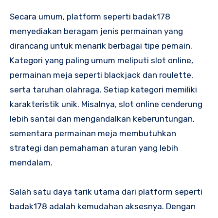
Secara umum, platform seperti badak178
menyediakan beragam jenis permainan yang
dirancang untuk menarik berbagai tipe pemain.
Kategori yang paling umum meliputi slot online,
permainan meja seperti blackjack dan roulette,
serta taruhan olahraga. Setiap kategori memiliki
karakteristik unik. Misalnya, slot online cenderung
lebih santai dan mengandalkan keberuntungan,
sementara permainan meja membutuhkan
strategi dan pemahaman aturan yang lebih
mendalam.
Salah satu daya tarik utama dari platform seperti
badak178 adalah kemudahan aksesnya. Dengan