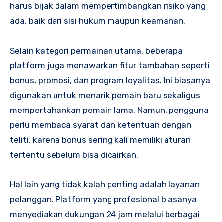
harus bijak dalam mempertimbangkan risiko yang
ada, baik dari sisi hukum maupun keamanan.
Selain kategori permainan utama, beberapa
platform juga menawarkan fitur tambahan seperti
bonus, promosi, dan program loyalitas. Ini biasanya
digunakan untuk menarik pemain baru sekaligus
mempertahankan pemain lama. Namun, pengguna
perlu membaca syarat dan ketentuan dengan
teliti, karena bonus sering kali memiliki aturan
tertentu sebelum bisa dicairkan.
Hal lain yang tidak kalah penting adalah layanan
pelanggan. Platform yang profesional biasanya
menyediakan dukungan 24 jam melalui berbagai