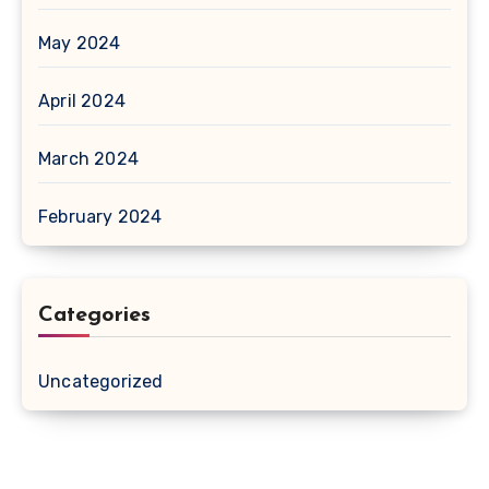
May 2024
April 2024
March 2024
February 2024
Categories
Uncategorized