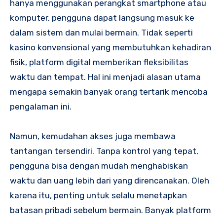
hanya menggunakan perangkat smartphone atau
komputer, pengguna dapat langsung masuk ke
dalam sistem dan mulai bermain. Tidak seperti
kasino konvensional yang membutuhkan kehadiran
fisik, platform digital memberikan fleksibilitas
waktu dan tempat. Hal ini menjadi alasan utama
mengapa semakin banyak orang tertarik mencoba
pengalaman ini.
Namun, kemudahan akses juga membawa
tantangan tersendiri. Tanpa kontrol yang tepat,
pengguna bisa dengan mudah menghabiskan
waktu dan uang lebih dari yang direncanakan. Oleh
karena itu, penting untuk selalu menetapkan
batasan pribadi sebelum bermain. Banyak platform