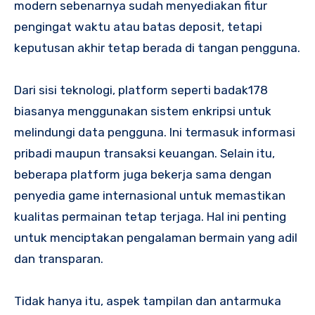
modern sebenarnya sudah menyediakan fitur
pengingat waktu atau batas deposit, tetapi
keputusan akhir tetap berada di tangan pengguna.
Dari sisi teknologi, platform seperti badak178
biasanya menggunakan sistem enkripsi untuk
melindungi data pengguna. Ini termasuk informasi
pribadi maupun transaksi keuangan. Selain itu,
beberapa platform juga bekerja sama dengan
penyedia game internasional untuk memastikan
kualitas permainan tetap terjaga. Hal ini penting
untuk menciptakan pengalaman bermain yang adil
dan transparan.
Tidak hanya itu, aspek tampilan dan antarmuka