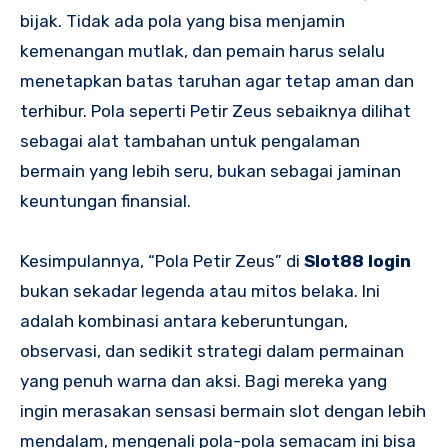
bijak. Tidak ada pola yang bisa menjamin
kemenangan mutlak, dan pemain harus selalu
menetapkan batas taruhan agar tetap aman dan
terhibur. Pola seperti Petir Zeus sebaiknya dilihat
sebagai alat tambahan untuk pengalaman
bermain yang lebih seru, bukan sebagai jaminan
keuntungan finansial.
Kesimpulannya, “Pola Petir Zeus” di
Slot88 login
bukan sekadar legenda atau mitos belaka. Ini
adalah kombinasi antara keberuntungan,
observasi, dan sedikit strategi dalam permainan
yang penuh warna dan aksi. Bagi mereka yang
ingin merasakan sensasi bermain slot dengan lebih
mendalam, mengenali pola-pola semacam ini bisa