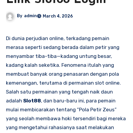
Link Slot88 Login
By
admin
March 4, 2026
Di dunia perjudian online, terkadang pemain
merasa seperti sedang berada dalam petir yang
menyambar tiba-tiba—kadang untung besar,
kadang kalah seketika. Fenomena itulah yang
membuat banyak orang penasaran dengan pola
kemenangan, terutama di permainan slot online.
Salah satu permainan yang tengah naik daun
adalah
Slot88
, dan baru-baru ini, para pemain
mulai membicarakan tentang “Pola Petir Zeus”
yang seolah membawa hoki tersendiri bagi mereka
yang mengetahui rahasianya saat melakukan