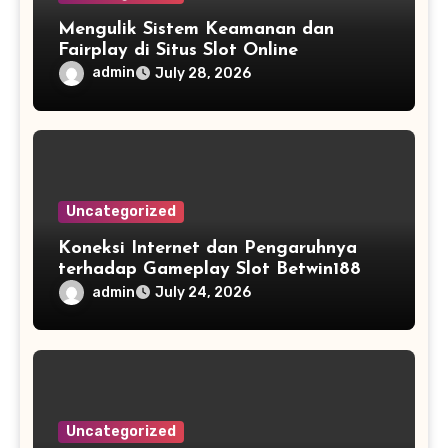
Mengulik Sistem Keamanan dan
Fairplay di Situs Slot Online
admin
July 28, 2026
Uncategorized
Koneksi Internet dan Pengaruhnya
terhadap Gameplay Slot Betwin188
admin
July 24, 2026
Uncategorized