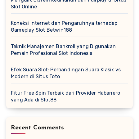
Slot Online
Koneksi Internet dan Pengaruhnya terhadap
Gameplay Slot Betwin188
Teknik Manajemen Bankroll yang Digunakan
Pemain Profesional Slot Indonesia
Efek Suara Slot: Perbandingan Suara Klasik vs
Modern di Situs Toto
Fitur Free Spin Terbaik dari Provider Habanero
yang Ada di Slot88
Recent Comments