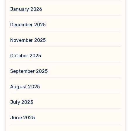
January 2026
December 2025
November 2025
October 2025
September 2025
August 2025
July 2025
June 2025