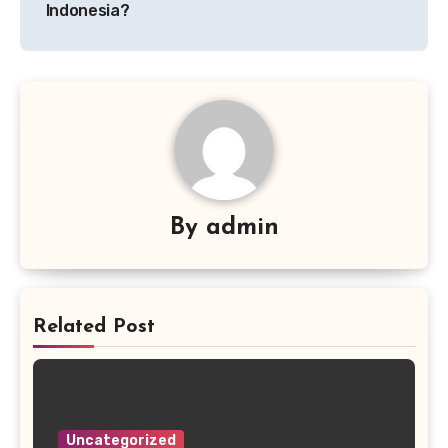
Indonesia?
By
admin
Related Post
Uncategorized