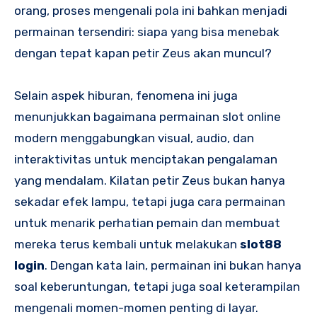
orang, proses mengenali pola ini bahkan menjadi
permainan tersendiri: siapa yang bisa menebak
dengan tepat kapan petir Zeus akan muncul?
Selain aspek hiburan, fenomena ini juga
menunjukkan bagaimana permainan slot online
modern menggabungkan visual, audio, dan
interaktivitas untuk menciptakan pengalaman
yang mendalam. Kilatan petir Zeus bukan hanya
sekadar efek lampu, tetapi juga cara permainan
untuk menarik perhatian pemain dan membuat
mereka terus kembali untuk melakukan
slot88
login
. Dengan kata lain, permainan ini bukan hanya
soal keberuntungan, tetapi juga soal keterampilan
mengenali momen-momen penting di layar.